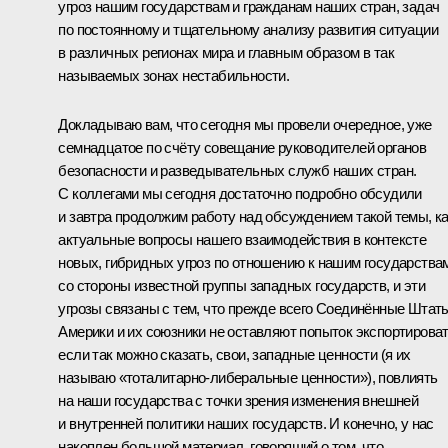
угроз нашим государствам и гражданам наших стран, задач
по постоянному и тщательному анализу развития ситуации
в различных регионах мира и главным образом в так
называемых зонах нестабильности.
Докладываю вам, что сегодня мы провели очередное, уже
семнадцатое по счёту совещание руководителей органов
безопасности и разведывательных служб наших стран.
С коллегами мы сегодня достаточно подробно обсудили
и завтра продолжим работу над обсуждением такой темы, к
актуальные вопросы нашего взаимодействия в контексте
новых, гибридных угроз по отношению к нашим государства
со стороны известной группы западных государств, и эти
угрозы связаны с тем, что прежде всего Соединённые Штат
Америки и их союзники не оставляют попыток экспортироват
если так можно сказать, свои, западные ценности (я их
называю «тоталитарно-либеральные ценности»), повлиять
на наши государства с точки зрения изменения внешней
и внутренней политики наших государств. И конечно, у нас
накоплен большой материал, говорящий о том, что