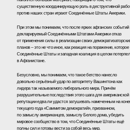
существенную координирующую роль в деструктивной рабо
против наших стран играют Соединённые Штаты Америки.
При этом мы понимаем, что после ярких афганских событий
декларируемый Соединёнными Штатами Америки отказ
от применения силы в реализации своих демократизаторски
планов – это не что иное, как реакция на поражение, которое
Соединённые Штаты и западная коалиция в целом потерпе
в Афганистане.
Безусловно, мы понимаем, что такое бегство нанесло
довольно серьёзный удар по авторитету Вашингтона как
лидера так называемого либерального мира. Причём
разрушительные последствия этого шага для американской
репутации едва ли удастся затушевать намеченным на коне
текущего года «Саммитом демократий», призванном,
по замыслу американцев, замыслу Белого дома, убедить
мировое сообщество в том, что Соединённые Штаты ещё
полны сил и готовы вести за собой весь мир.