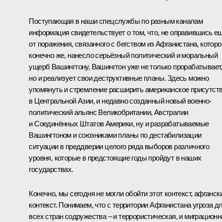
Поступающая в наши спецслужбы по разным каналам
информация свидетельствует о том, что, не оправившись е
от поражения, связанного с бегством из Афганистана, которо
конечно же, нанесло серьёзный политический и моральный
ущерб Вашингтону, Вашингтон уже не только прорабатывает
но и реализует свои деструктивные планы. Здесь можно
упомянуть и стремление расширить американское присутст
в Центральной Азии, и недавно созданный новый военно-
политический альянс Великобритании, Австралии
и Соединённых Штатов Америки, ну и разрабатываемые
Вашингтоном и союзниками планы по дестабилизации
ситуации в преддверии целого ряда выборов различного
уровня, которые в предстоящие годы пройдут в наших
государствах.
Конечно, мы сегодня не могли обойти этот контекст, афганск
контекст. Понимаем, что с территории Афганистана угроза д
всех стран содружества – и террористическая, и миграционн