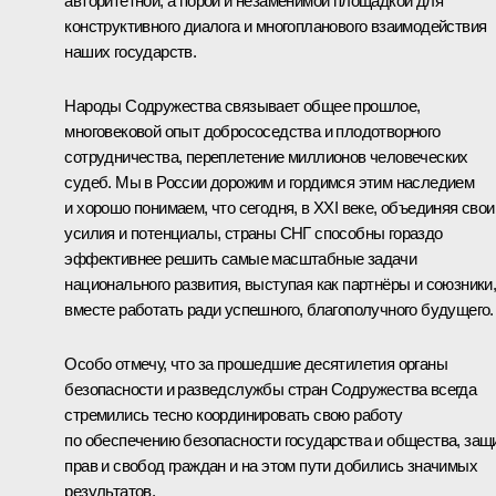
авторитетной, а порой и незаменимой площадкой для
конструктивного диалога и многопланового взаимодействия
наших государств.
Народы Содружества связывает общее прошлое,
многовековой опыт добрососедства и плодотворного
сотрудничества, переплетение миллионов человеческих
судеб. Мы в России дорожим и гордимся этим наследием
и хорошо понимаем, что сегодня, в XXI веке, объединяя свои
усилия и потенциалы, страны СНГ способны гораздо
эффективнее решить самые масштабные задачи
национального развития, выступая как партнёры и союзники
вместе работать ради успешного, благополучного будущего.
Особо отмечу, что за прошедшие десятилетия органы
безопасности и разведслужбы стран Содружества всегда
стремились тесно координировать свою работу
по обеспечению безопасности государства и общества, защ
прав и свобод граждан и на этом пути добились значимых
результатов.