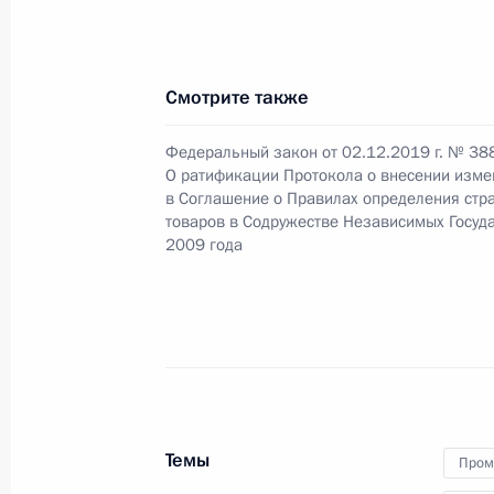
Телефонные разговоры с лидерами
Таджикистана и Узбекистана
2 июля 2020 года, 12:45
Смотрите также
Федеральный закон от 02.12.2019 г. № 38
Закон о ратификации Протокола 
О ратификации Протокола о внесении изме
в Соглашение о Правилах определения стр
в электронном виде между государ
товаров в Содружестве Независимых Госуда
осуществления налогового админи
2009 года
2 марта 2020 года, 10:30
Неформальный саммит СНГ
20 декабря 2019 года, 17:00
Темы
Пром