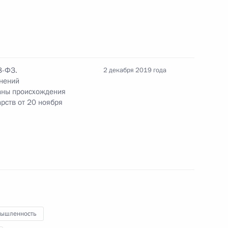
 Азербайджана, Казахстана,
8-ФЗ.
2 декабря 2019 года
об обмене информацией
нений
аны происхождения
ствами – участниками СНГ для
рств от 20 ноября
стрирования
ышленность