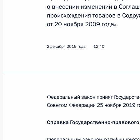
1 июля 2021 года, 12:35
о внесении изменений в Соглаш
происхождения товаров в Содру
от 20 ноября 2009 года».
Подписан закон о ратификации Пр
изменений в Соглашение о сотрудни
2 декабря 2019 года
12:40
участников СНГ в борьбе с незако
средств
1 июля 2021 года, 12:30
Федеральный закон принят Государств
Подписан закон о ратификации Сог
Советом Федерации 25 ноября 2019 г
государств – участников СНГ в бор
информационных технологий
Справка Государственно-правового
1 июля 2021 года, 12:20
Федеральным законом ратифицируется