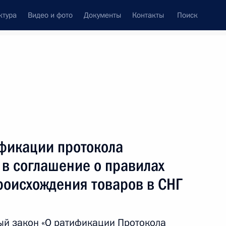
ктура
Видео и фото
Документы
Контакты
Поиск
Все темы
Подписаться на ленту
ификации протокола
ть следующие материалы
в соглашение о правилах
роисхождения товаров в СНГ
глашения о Совместной
уженных сил государств –
ый закон «О ратификации Протокола