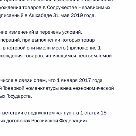
схождения товаров в Содружестве Независимых
одителя Россотрудничества
одписанный в Ашхабаде 31 мая 2019 года.
ие изменений в перечень условий,
операций, при выполнении которых товар
, в которой они имели место (приложение 1
СНГ
схождения товаров, являющимся неотъемлемой
исле в связи с тем, что 1 января 2017 года
ной Товарной номенклатуры внешнеэкономической
 участие в заседании Совета
х Государств.
ветствии с подпунктом «а» пункта 1 статьи 15
ых договорах Российской Федерации».