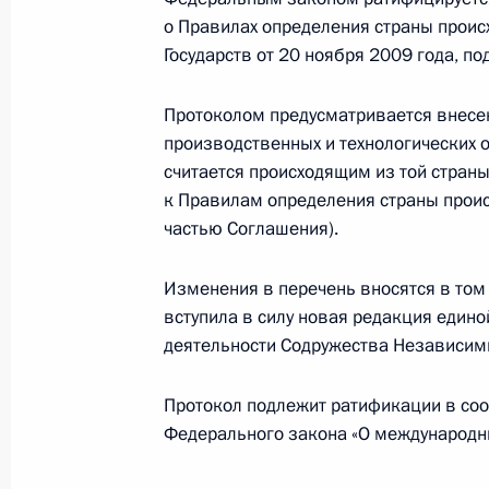
о Правилах определения страны прои
Подписан указ о заместителе руков
Государств от 20 ноября 2009 года, п
17 февраля 2021 года, 15:30
Протоколом предусматривается внесен
производственных и технологических 
считается происходящим из той страны
Заседание Совета глав государств 
к Правилам определения страны прои
частью Соглашения).
18 декабря 2020 года, 14:00
Изменения в перечень вносятся в том ч
вступила в силу новая редакция еди
18 декабря Владимир Путин примет
деятельности Содружества Независимы
глав государств СНГ
16 декабря 2020 года, 15:00
Протокол подлежит ратификации в соот
Федерального закона «О международн