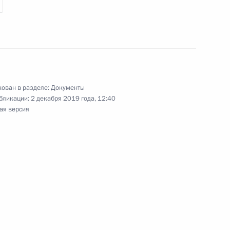
отокола о внесении
х определения страны
ован в разделе:
Документы
национного совета
бликации:
2 декабря 2019 года, 12:40
ая версия
ударств – участников
тв
фикации соглашения
вой связи военного
ршенствовании в рамках СНГ