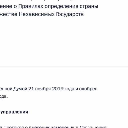
ение о Правилах определения страны
жестве Независимых Государств
отокола о внесении
честве государств –
нным оборотом наркотических
енной Думой 21 ноября 2019 года и одобрен
лашения о сотрудничестве
ода.
ьбе с преступлениями в сфере
 управления
 Протокол о внесении изменений в Соглашение