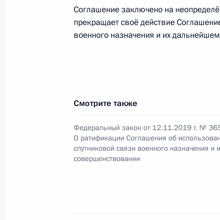
Подписан закон о ратификации пр
Соглашение заключено на неопределён
изменений в соглашение о правила
прекращает своё действие Соглашение
происхождения товаров в СНГ
военного назначения и их дальнейшем
2 декабря 2019 года, 12:40
Участникам XXVI заседания Коорди
Смотрите также
руководителей налоговых служб гос
Содружества Независимых Государс
Федеральный закон от 12.11.2019 г. № 36
О ратификации Соглашения об использован
20 ноября 2019 года, 11:00
спутниковой связи военного назначения и
совершенствовании
Президент подписал закон о рати
об использовании систем спутнико
назначения и их дальнейшем сове