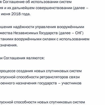
 Соглашение об использовании систем
ия и их дальнейшем совершенствовании (далее –
одителя Россотрудничества
 июня 2018 года.
ышения надёжности управления вооружёнными
ужества Независимых Государств (далее – СНГ)
 такими вооружёнными силами с использованием
СНГ
азначения.
и Соглашения являются:
 участие в заседании Совета
 процессе создания новых спутниковых систем
ропускной способности ретрансляторов связи
оенного назначения государств – участников
пускной способности новых спутниковых систем