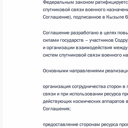
Федеральным законом ратифицируется
спутниковой связи военного назначен
Подписан указ о заместителе руков
Соглашение), подписанное в Кызыле 6
17 февраля 2021 года, 15:30
Соглашение разработано в целях пов
силами государств – участников Содр
и организации взаимодействия между
Заседание Совета глав государств 
систем спутниковой связи военного н
18 декабря 2020 года, 14:00
Основными направлениями реализаци
18 декабря Владимир Путин примет
организация сотрудничества сторон в
глав государств СНГ
связи и при использовании ресурса п
действующих космических аппаратов в
16 декабря 2020 года, 15:00
Соглашения;
предоставление сторонам ресурса про