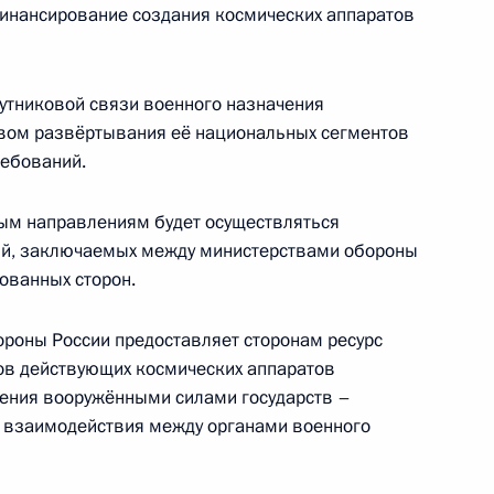
 Азербайджана, Казахстана,
финансирование создания космических аппаратов
утниковой связи военного назначения
твом развёртывания её национальных сегментов
ребований.
об обмене информацией
ствами – участниками СНГ для
ным направлениям будет осуществляться
стрирования
ий, заключаемых между министерствами обороны
ованных сторон.
роны России предоставляет сторонам ресурс
ов действующих космических аппаратов
ления вооружёнными силами государств –
и взаимодействия между органами военного