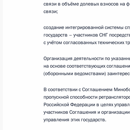
Телефонные разговоры с лидерами
связи в объёме долевых взносов на 
Таджикистана и Узбекистана
связи;
2 июля 2020 года, 12:45
создание интегрированной системы сп
государств – участников СНГ посредс
с учётом согласованных технических т
Закон о ратификации Протокола 
в электронном виде между государ
Организация деятельности по указан
осуществления налогового админи
на основе соответствующих соглашен
2 марта 2020 года, 10:30
(оборонными ведомствами) заинтерес
В соответствии с Соглашением Минобо
пропускной способности ретранслятор
Неформальный саммит СНГ
Российской Федерации в целях управ
20 декабря 2019 года, 17:00
участников Соглашения и организаци
управления этих государств.