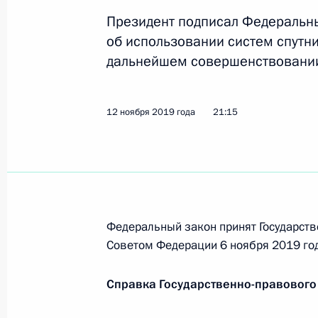
1 июля 2021 года, 12:35
Президент подписал Федеральн
об использовании систем спутни
дальнейшем совершенствовании
Подписан закон о ратификации Пр
изменений в Соглашение о сотрудни
12 ноября 2019 года
участников СНГ в борьбе с незако
21:15
средств
1 июля 2021 года, 12:30
Подписан закон о ратификации Сог
Федеральный закон принят Государств
государств – участников СНГ в бор
Советом Федерации 6 ноября 2019 год
информационных технологий
Справка Государственно-правового
1 июля 2021 года, 12:20