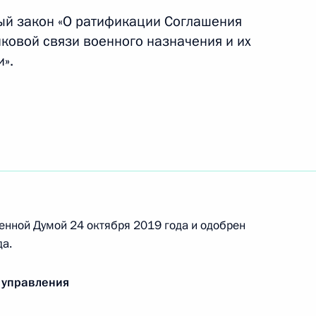
ый закон «О ратификации Соглашения
ковой связи военного назначения и их
».
отокола о внесении
честве государств –
нным оборотом наркотических
лашения о сотрудничестве
енной Думой 24 октября 2019 года и одобрен
ьбе с преступлениями в сфере
а.
 управления