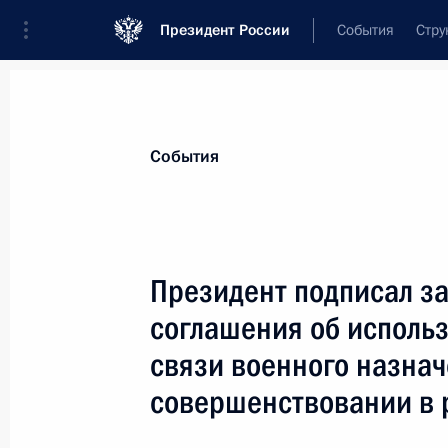
Президент России
События
Стру
Материалы по выбранной теме
События
СНГ,
252 результата
Президент подписал з
Показа
соглашения об исполь
связи военного назна
Подписан закон о ратификации Со
совершенствовании в 
(объединенной) системе связи воор
участников СНГ