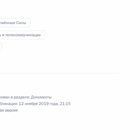
ужённые Силы
глашения о взаимодействии
ь и телекоммуникации
чае ядерной или радиационной
дствий
государств СНГ в мирном
ован в разделе:
Документы
бликации:
12 ноября 2019 года, 21:15
ая версия