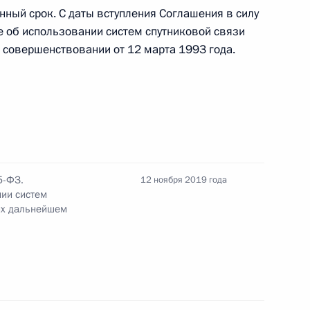
отокола о внесении
ный срок. С даты вступления Соглашения в силу
х определения страны
 об использовании систем спутниковой связи
 совершенствовании от 12 марта 1993 года.
национного совета
ударств – участников
тв
5-ФЗ.
12 ноября 2019 года
ии систем
 их дальнейшем
фикации соглашения
вой связи военного
ршенствовании в рамках СНГ