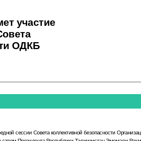
мет участие
Совета
сти ОДКБ
едной сессии Совета коллективной безопасности Организац
льством Президента Республики Таджикистан
Эмомали Рахм