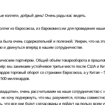
 коллеги, добрый день! Очень рады вас видеть.
коллег из Евросоюза, из Еврокомиссии для проведения наш
а была очень содержательной и полезной. Уверен, что на э
о и двинуться вперёд в нашем сотрудничестве.
ическим партнёром. Общий объём товарооборота в прошло
ёр: мы занимаем устойчивое третье место после США и Кита
рдов торговый оборот со странами Евросоюза, а у Китая –
 500 миллиардов.
вадцатки
», очень рассчитываем на наше сотрудничество с 
 но хочу подчеркнуть, что мы, разумеется, готовы совместн
ь, что все они будут согласованы и пойдут на пользу всем