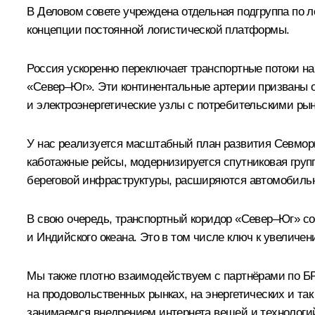
В Деловом совете учреждена отдельная подгруппа по л
концепции постоянной логистической платформы.
Россия ускоренно переключает транспортные потоки н
«Север–Юг». Эти континентальные артерии призваны о
и электроэнергетические узлы с потребительскими ры
У нас реализуется масштабный план развития Севморп
каботажные рейсы, модернизируется спутниковая груп
береговой инфраструктуры, расширяются автомобильн
В свою очередь, транспортный коридор «Север–Юг» со
и Индийского океана. Это в том числе ключ к увелич
Мы также плотно взаимодействуем с партнёрами по БР
на продовольственных рынках, на энергетических и та
занимаемся внедрением интернета вещей и технологий