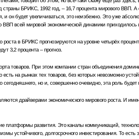
легами, говорил об этом, но всё-таки скажу ещё раз здесь,
год страны БРИКС, 1992 год, – 16,7 процента мирового ВВП. А
ся, и он будет увеличиваться, это неизбежно. Это уже абсо
го ВВП всей мировой экономической динамики приходилось 
о роста в БРИКС прогнозируются на уровне четырёх процент
ут 3,2 процента – прогноз.
орта товаров. При этом компании стран объединения домин
то есть на рынках тех товаров, без которых невозможно уст
ко сегодняшнего, но и, совершенно очевидно, эта роль буде
ляются драйверами экономического мирового роста. И име
е платформы развития. Это каналы коммуникаций, техноло
низмы устойчивого, долгосрочного инвестирования. То есть