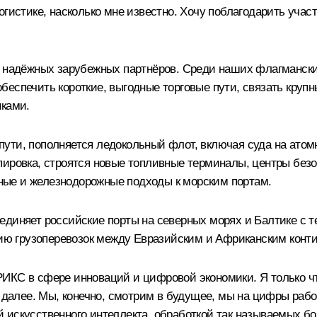
огистике, насколько мне известно. Хочу поблагодарить учас
а надёжных зарубежных партнёров. Среди наших флагмански
беспечить короткие, выгодные торговые пути, связать кру
нками.
ути, пополняется ледокольный флот, включая суда на атом
пировка, строятся новые топливные терминалы, центры безо
ые и железнодорожные подходы к морским портам.
единяет российские порты на северных морях и Балтике с 
ению грузоперевозок между Евразийским и Африканским конт
ИКС в сфере инноваций и цифровой экономики. Я только ч
к далее. Мы, конечно, смотрим в будущее, мы на цифры раб
 искусственного интеллекта, обработкой так называемых б