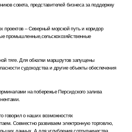
тников совета, представителей бизнеса за поддержку
х проектов – Северный морской путь и коридор
пные промышленные,сельскохозяйственные
ной тяге. Для обкатки маршрутов запущены
пасности судоходства и другие объекты обеспечения
терминалами на побережье Персидского залива
инентами.
то говорил о наших возможностях
отаем. Совместно развиваем электронную торговлю,
ольших данных. А для углубления сотрудничества