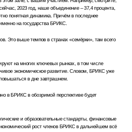
 в этом зале, с вашим участием. Например, смотрите,
 сейчас, 2023 год, наше объединение – 37,4 процента,
лютно понятная динамика. Причём в последнее
именно на государства БРИКС.
ов. Это выше темпов в странах «семёрки», там всего
ируют на многих ключевых рынках, в том числе
ойчивое экономическое развитие. Словом, БРИКС уже
т повышаться в дне завтрашнем.
нно в БРИКС в обозримой перспективе будет
гические и образовательные стандарты, финансовые
 экономический рост членов БРИКС в дальнейшем всё