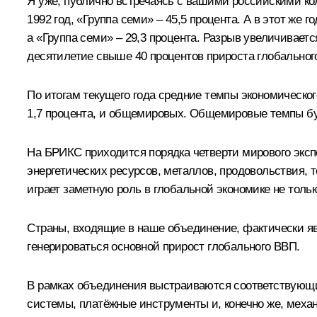
Я уже, публично встречаясь с вашими российскими кол
1992 год, «Группа семи» – 45,5 процента. А в этот же 
а «Группа семи» – 29,3 процента. Разрыв увеличивает
десятилетие свыше 40 процентов прироста глобально
По итогам текущего года средние темпы экономическог
1,7 процента, и общемировых. Общемировые темпы буд
На БРИКС приходится порядка четверти мирового эксп
энергетических ресурсов, металлов, продовольствия, 
играет заметную роль в глобальной экономике не толь
Страны, входящие в наше объединение, фактически яв
генерироваться основной прирост глобального ВВП.
В рамках объединения выстраиваются соответствующи
системы, платёжные инструменты и, конечно же, меха