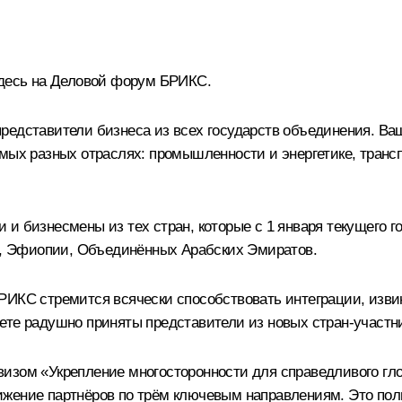
здесь на Деловой форум БРИКС.
редставители бизнеса из всех государств объединения. Ва
мых разных отраслях: промышленности и энергетике, трансп
 и бизнесмены из тех стран, которые с 1 января текущего
та, Эфиопии, Объединённых Арабских Эмиратов.
ИКС стремится всячески способствовать интеграции, извин
те радушно приняты представители из новых стран-участниц
изом «Укрепление многосторонности для справедливого гло
жение партнёров по трём ключевым направлениям. Это поли