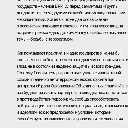
государств – членов БРИКС перед саммитами «Группы
двадцати» и перед другими важнейшими международными
мероприятиями. Хотел бы тоже два слова сказать
о российских подходах к ключевым пунктам повестки дня
встречи в рамках «двадцатки». Начну с наиболее актуально
темы – борьбы с терроризмом.
Как показывает практика, ни одно государство, каким бы
сильным оно ни было, не может в одиночку справиться с эт
злом, не в состоянии надёжно защитить и своих граждан.
Поэтому Россия неоднократно выступала с инициативой
создания единого антитеррористического фронта при
центральной роли Организации Объединённых Наций. И в э
раз будем призывать партнёров по «двадцатке» сплотиться
в противодействии терроризму, сообща способствовать
нейтрализации тех политических, социальных, экономическ
и идеологических предпосылок и условий, которые
способствуют возникновению терроризма и его экспансии.