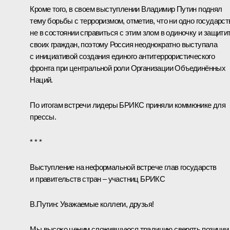
Кроме того, в своем выступлении Владимир Путин поднял
тему борьбы с терроризмом, отметив, что ни одно государст
не в состоянии справиться с этим злом в одиночку и защити
своих граждан, поэтому Россия неоднократно выступала
с инициативой создания единого антитеррористического
фронта при центральной роли Организации Объединённых
Наций.
По итогам встречи лидеры БРИКС приняли
коммюнике
для
прессы.
* * *
Выступление на неформальной встрече глав государств
и правительств стран – участниц БРИКС
В.Путин:
Уважаемые коллеги, друзья!
Мы высоко ценим сложившуюся традицию сверять позиции