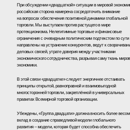
При обсуждении «двадцаткой» ситуации в мировой экономи
российская сторона намерена сосредоточить внимание
на вопросах обеспечения позитивной динамики глобальной
торговли. Мы выступаем против растущего в мире
протекционизма. Нелегитимные торговые и финансовые
ограничения с очевидным политическим подтекстом по сути
направлены на устранение конкурентов, ведут к сворачиван
деловых связей, утрате доверия между участниками
экономического сотрудничества, разрывая саму ткань миро
экономики.
В этой связи «двадцатке» следует энергичнее отстаивать
принципы открытой, равноправной и взаимовыгодной
многосторонней торговли, закреплённой в универсальных
правилах Всемирной торговой организации.
Убеждены, «Группа двадцати» должна вносить более весо
вклад в создание справедливой модели глобального
развития – модели, которая будет способна обеспечить