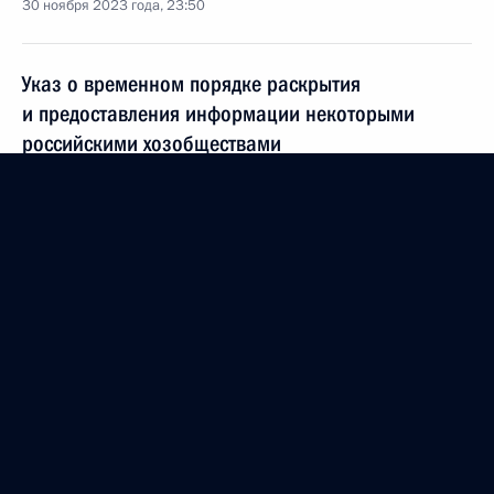
30 ноября 2023 года, 23:50
Указ о временном порядке раскрытия
и предоставления информации некоторыми
российскими хозобществами
27 ноября 2023 года, 17:50
Распоряжение о специальном решении
о совершении сделки ООО «ПромАвтоКонсалт»
27 ноября 2023 года, 17:15
Распоряжение о специальном решении
о совершении сделок ООО «ПСК – Новые
решения»