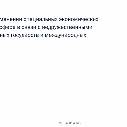
именении специальных экономических
ьных специальных
 сфере в связи с недружественными
чения безопасности
ных государств и международных
х специальных экономических
ре в связи
екоторых иностранных
изаций
PDF,
436.4 кБ