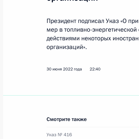
Президент подписал Указ «О пр
Указ «О продлении действия отдел
мер в топливно-энергетической
экономических мер в целях обеспе
действиями некоторых иностран
Российской Федерации»
организаций».
11 октября 2022 года, 13:50
30 июня 2022 года
22:40
Указ о применении дополнительны
мер в топливно-энергетической сфе
с недружественными действиями н
государств и международных орган
7 октября 2022 года, 21:30
Смотрите также
Указ № 416