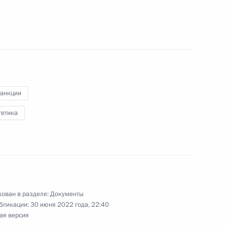
ствления международных
ения (исполнения) отдельных
санкции
екоторыми лицами
гетика
ния обязательств
выраженных в иностранной
циям, выпущенным
ован в разделе:
Документы
бликации:
30 июня 2022 года, 22:40
ая версия