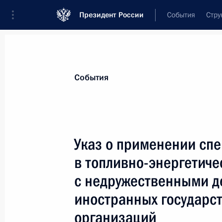
Президент России
События
Стру
Материалы по выбранной теме
События
Антисанкции,
250 результатов
Указ о применении сп
Показа
в топливно-энергетиче
с недружественными д
Подписан Указ о некоторых вопрос
иностранных государс
видов сделок
организаций
15 октября 2022 года, 16:50