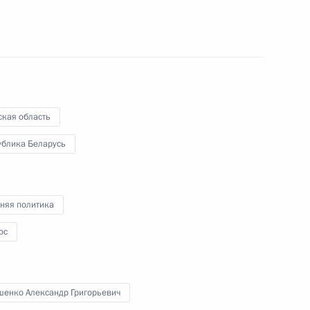
оответствия космической
 также процессов, связанных
пользованием
ская область
ублика Беларусь
 специальный налоговый
дов на территории Байконура
няя политика
ос
ссийско-мексиканского
шенко Александр Григорьевич
ве в исследовании