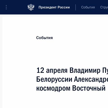
Президент России
События
Стру
Материалы по выбранной теме
События
Космос,
143 результата
12 апреля Владимир П
Показа
Белоруссии Александр
космодром Восточный
Признаны утратившими силу статья
деятельности» и отдельные корре
федеральных законов