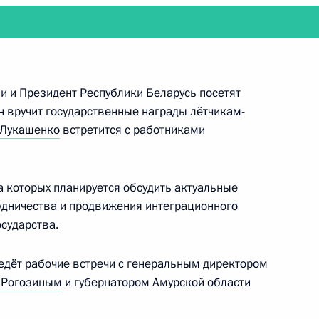
глашения между
и и Президент Республики Беларусь посетят
отрудничестве в исследовании
 вручит государственные награды лётчикам-
странства в мирных целях
 Лукашенко
встретится с работниками
а которых планируется обсудить актуальные
ссийско-индийского
удничества и продвижения интеграционного
ане технологий в связи
сударства.
едования и использования
ых целях
ведёт рабочие встречи с генеральным директором
 Рогозиным
и губернатором Амурской области