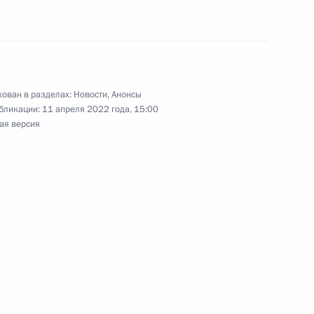
странства в мирных целях
рации «Роскосмос» Юрию
ован в разделах:
Новости
,
Анонсы
бликации:
11 апреля 2022 года, 15:00
м ракетно-космической
ая версия
 Совета Безопасности
рием Борисовым