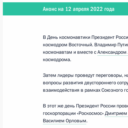
29 декабря 2022 года, 16:05
Анонс на 12 апреля 2022 года
Подписан закон о ратификации со
В День космонавтики Президент Росси
правительствами России и ОАЭ о с
космодром Восточный. Владимир Путин
и использовании космического про
космонавтам и вместе с
Александром
19 декабря 2022 года, 12:50
космодрома.
Затем лидеры проведут переговоры, н
Подписан закон о ратификации ро
вопросы развития двустороннего сотр
межправсоглашения о мерах по охр
взаимодействия в рамках Союзного го
с сотрудничеством в области иссл
космического пространства в мирн
В этот же день Президент России про
госкорпорации «Роскосмос»
Дмитрием
19 декабря 2022 года, 12:45
Василием Орловым
.