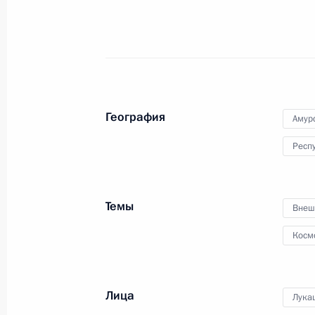
Установлены особенности оценки с
техники различного назначения, а
с её разработкой, созданием и ис
21 ноября 2022 года, 15:10
География
Амур
Респ
Подписан закон, устанавливающий
режим для профессиональных дохо
до 2028 года
Темы
Внеш
21 ноября 2022 года, 14:10
Косм
Подписан закон о ратификации ро
Лица
Лука
межправсоглашения о сотрудничест