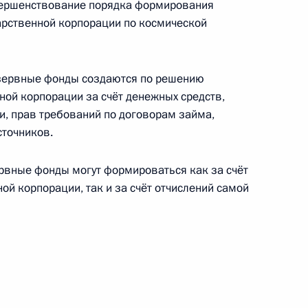
вершенствование порядка формирования
арственной корпорации по космической
оответствия космической
 также процессов, связанных
пользованием
езервные фонды создаются по решению
ной корпорации за счёт денежных средств,
и, прав требований по договорам займа,
сточников.
 специальный налоговый
ервные фонды могут формироваться как за счёт
дов на территории Байконура
ой корпорации, так и за счёт отчислений самой
ссийско-мексиканского
ве в исследовании