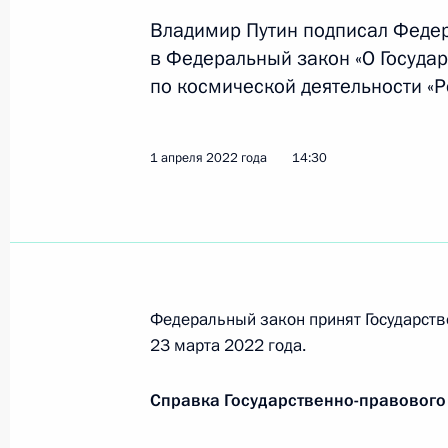
29 декабря 2022 года, 16:05
Владимир Путин подписал Феде
в Федеральный закон «О Госуда
по космической деятельности «Р
Подписан закон о ратификации со
правительствами России и ОАЭ о с
1 апреля 2022 года
и использовании космического про
14:30
19 декабря 2022 года, 12:50
Подписан закон о ратификации ро
межправсоглашения о мерах по охр
Федеральный закон принят Государст
с сотрудничеством в области иссл
23 марта 2022 года.
космического пространства в мирн
Справка Государственно-правового
19 декабря 2022 года, 12:45