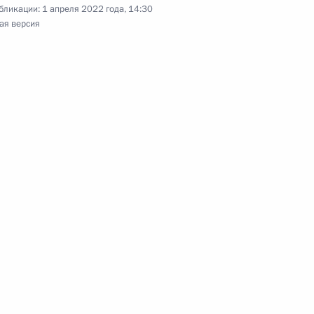
бликации:
1 апреля 2022 года, 14:30
ая версия
ным директором
олжности генерального
мос»
енности осуществления