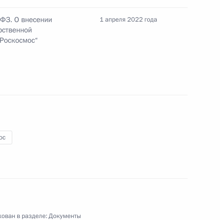
странства в мирных целях
-ФЗ. О внесении
1 апреля 2022 года
рственной
„Роскосмос“
рации «Роскосмос» Юрию
м ракетно-космической
ос
 Совета Безопасности
ован в разделе:
Документы
рием Борисовым