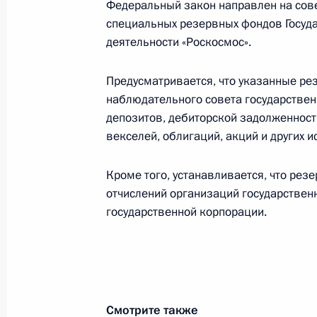
Федеральный закон направлен на со
специальных резервных фондов Госуд
Установлены особенности оценки с
деятельности «Роскосмос».
техники различного назначения, а
с её разработкой, созданием и ис
Предусматривается, что указанные р
21 ноября 2022 года, 15:10
наблюдательного совета государствен
депозитов, дебиторской задолженност
векселей, облигаций, акций и других и
Подписан закон, устанавливающий
Кроме того, устанавливается, что рез
режим для профессиональных дохо
отчислений организаций государственн
до 2028 года
государственной корпорации.
21 ноября 2022 года, 14:10
Подписан закон о ратификации ро
межправсоглашения о сотрудничест
Смотрите также