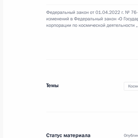
и использовании космического про
Федеральный закон от 01.04.2022 г. № 76
7 октября 2022 года, 12:40
изменений в Федеральный закон «О Госуда
корпорации по космической деятельности 
Генеральному директору госкорпо
Борисову, работникам и ветерана
отрасли
4 октября 2022 года, 15:30
Темы
Косм
Совещание с постоянными членами
28 июля 2022 года, 14:15
Статус материала
Опублик
Встреча с главой «Роскосмоса» Ю