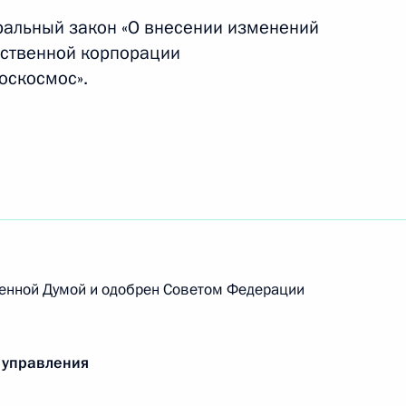
ральный закон «О внесении изменений
рственной корпорации
оскосмос».
глашения между
отрудничестве в исследовании
странства в мирных целях
ссийско-индийского
ане технологий в связи
венной Думой и одобрен Советом Федерации
едования и использования
ых целях
 управления