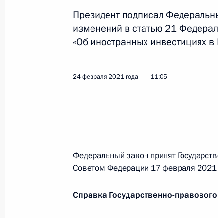
Президент подписал Федеральны
В Налоговый кодекс внесены изме
изменений в статью 21 Федерал
прекращения статуса участника ре
«Об иностранных инвестициях в
проекта
19 ноября 2021 года, 14:00
24 февраля 2021 года
11:05
Встреча с губернатором Тверской 
30 августа 2021 года, 13:40
Федеральный закон принят Государств
Советом Федерации 17 февраля 2021 
Заседание комиссии Государственн
«Промышленность»
Справка Государственно-правового
27 августа 2021 года, 17:00