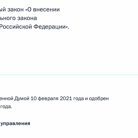
й закон «О внесении
нения, касающиеся
ьного закона
гионального инвестиционного
 Российской Федерации».
области Игорем Руденей
енной Думой 10 февраля 2021 года и одобрен
года.
ого Совета по направлению
 управления