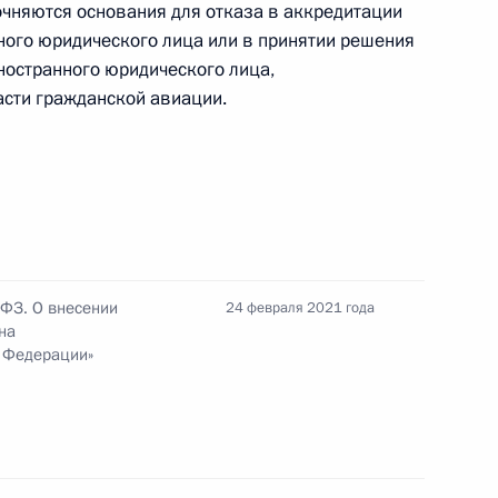
чняются основания для отказа в аккредитации
ного юридического лица или в принятии решения
нения, направленные
ностранного юридического лица,
елей финансовых услуг
сти гражданской авиации.
нения, предусматривающие
ионных накоплений
я
-ФЗ. О внесении
24 февраля 2021 года
на
й Федерации»
ародного инвестиционного
ий – производителей вакцины