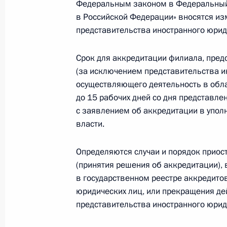
Федеральным законом в Федеральный 
в Российской Федерации» вносятся и
представительства иностранного юрид
Встреча с губернатором Ивановско
Воскресенским
Срок для аккредитации филиала, пред
17 августа 2021 года, 13:15
(за исключением представительства и
осуществляющего деятельность в обла
до 15 рабочих дней со дня представл
Встреча с врио губернатора Пензе
с заявлением об аккредитации в упо
Мельниченко
власти.
2 августа 2021 года, 13:45
Определяются случаи и порядок приос
(принятия решения об аккредитации),
в государственном реестре аккредито
Совещание с членами Правительст
юридических лиц, или прекращения де
представительства иностранного юрид
23 июня 2021 года, 16:00