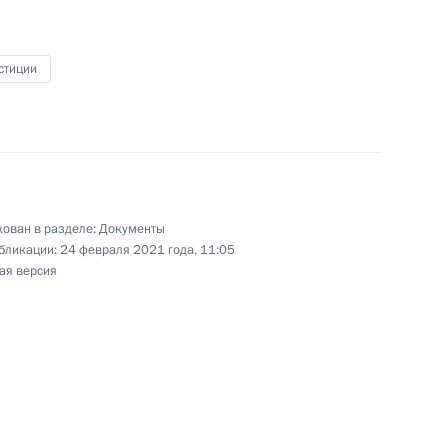
стиции
альный округ
ован в разделе:
Документы
нных соглашений в рамках
бликации:
24 февраля 2021 года, 11:05
кономического форума
ая версия
посланий Президента