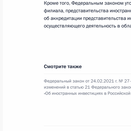
Кроме того, Федеральным законом уто
филиала, представительства иностран
В законодательство внесены изме
об аккредитации представительства и
на усиление защиты прав потребит
осуществляющего деятельность в обла
11 июня 2021 года, 15:55
В законодательство внесены изме
Смотрите также
возможность инвестирования пенс
в клиринговые сертификаты участи
Федеральный закон от 24.02.2021 г. № 27
11 июня 2021 года, 15:45
изменений в статью 21 Федерального зако
«Об иностранных инвестициях в Российско
Встреча с представителями междун
сообщества и иностранных компан
«Спутник V»