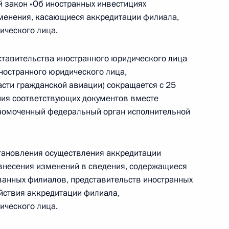
закон «Об иностранных инвестициях
зменения, касающиеся аккредитации филиала,
ического лица.
й области Станиславом
ставительства иностранного юридического лица
ностранного юридического лица,
сти гражданской авиации) сокращается с 25
ения соответствующих документов вместе
нской области Олегом
лномоченный федеральный орган исполнительной
тановления осуществления аккредитации
 внесения изменений в сведения, содержащиеся
ванных филиалов, представительств иностранных
ва
йствия аккредитации филиала,
ического лица.