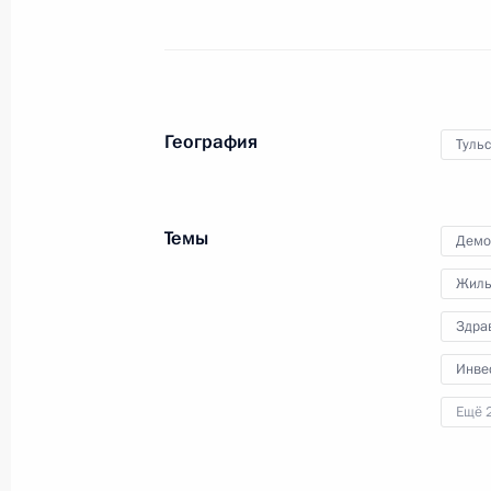
31 июля 2020 года, 17:30
В законодательство внесены изме
на совершенствование работы рын
География
Тульс
31 июля 2020 года, 17:15
Темы
Демо
В законодательство внесено изме
Жиль
регулирования специальных инвес
Здра
31 июля 2020 года, 16:20
Инве
Ещё 
Внесены изменения в закон о поря
иностранных инвестиций в хозяйс