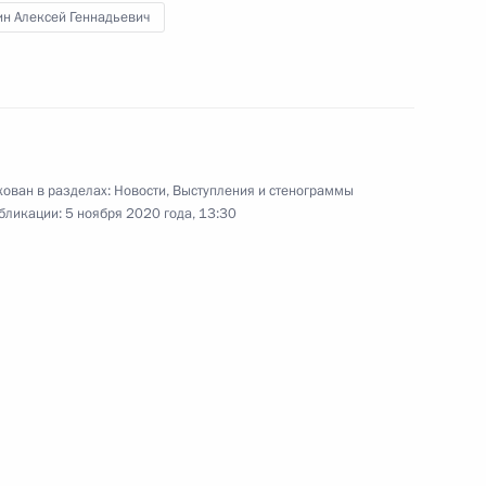
оны страны и безопасности
н Алексей Геннадьевич
м РФПИ Кириллом
ован в разделах:
Новости
,
Выступления и стенограммы
бликации:
5 ноября 2020 года, 13:30
речи с ведущими российскими