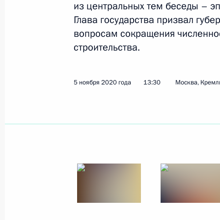
из центральных тем беседы – э
Глава государства призвал губе
вопросам сокращения численнос
Рабочая встреча с губернатором Т
строительства.
Дюминым
5 ноября 2020 года, 13:30
5 ноября 2020 года
13:30
Москва, Кремл
Инвестиционный форум «Россия зо
29 октября 2020 года, 16:30
Установлены особенности венчурно
финансирования инновационных пр
развития