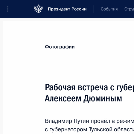
Президент России
События
Стру
Материалы по выбранной теме
Фотографии
Инвестиции,
213 результатов
Рабочая встреча с губ
Показа
Алексеем Дюминым
Встреча с губернатором Псковской
Ведерниковым
Владимир Путин провёл в режи
с губернатором Тульской облас
23 ноября 2020 года, 13:40