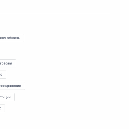
нения, направленные
ка ценных бумаг
кая область
графия
нение, касающееся
ё
тиционных контрактов
воохранение
стиции
2
дке осуществления
твенные общества, имеющие