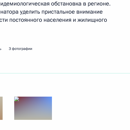
пидемиологическая обстановка в регионе.
рнатора уделить пристальное внимание
ти постоянного населения и жилищного
ульской области Алексеем
ь
3 фотографии
вёт!»
го и прямого
оектов институтами