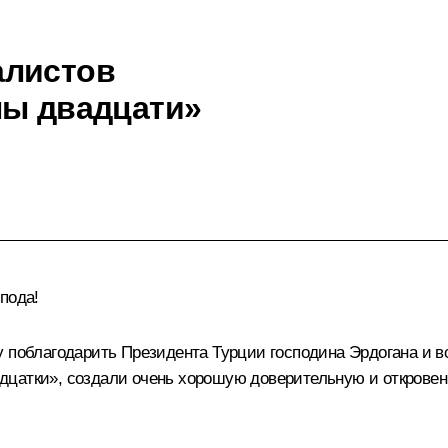
алистов
пы двадцати»
пода!
 поблагодарить Президента Турции господина Эрдогана и все
дцатки», создали очень хорошую доверительную и открове