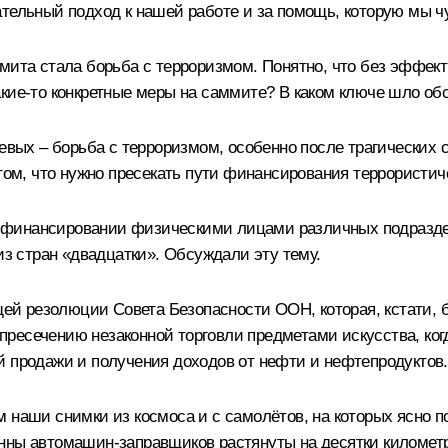
тельный подход к нашей работе и за помощь, которую мы ч
ммита стала борьба с терроризмом. Понятно, что без эффе
кие‑то конкретные меры на саммите? В каком ключе шло обс
чевых – борьба с терроризмом, особенно после трагических
 том, что нужно пресекать пути финансирования террористич
 финансировании физическими лицами различных подраздел
из стран «двадцатки». Обсуждали эту тему.
й резолюции Совета Безопасности ООН, которая, кстати, 
ресечению незаконной торговли предметами искусства, когд
й продажи и получения доходов от нефти и нефтепродуктов.
 наши снимки из космоса и с самолётов, на которых ясно п
нны автомашин-заправщиков растянуты на десятки километро