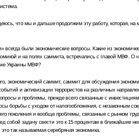
система.
адеюсь, что мы и дальше продолжим эту работу, которая, на
» всегда были экономические вопросы. Какие из экономиче
микой и на полях саммита, встречались с главой МВФ. О че
еме Украины МВФ?
его, экономический саммит, саммит для обсуждения экономи
 событий и активизации террористов на различных направле
опросы и проблемы, прежде всего связанные с инвестициям
росы борьбы с уходом от налогообложения, с незаконным со
его поколения и вообще проблемы, связанные с рынком труд
 собой задачу свести это к 15 процентам в ближайшие неско
 это так называемая серебряная экономика.