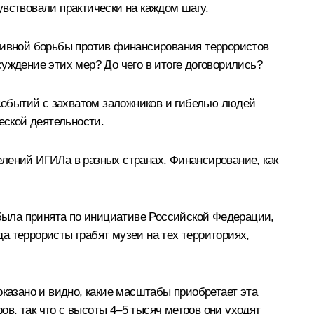
увствовали практически на каждом шагу.
ктивной борьбы против финансирования террористов
уждение этих мер? До чего в итоге договорились?
 событий с захватом заложников и гибелью людей
еской деятельности.
ений ИГИЛа в разных странах. Финансирование, как
была принята по инициативе Российской Федерации,
а террористы грабят музеи на тех территориях,
оказано и видно, какие масштабы приобретает эта
в, так что с высоты 4–5 тысяч метров они уходят