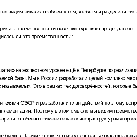
ы не видим никаких проблем в том, чтобы мы разделили рис
или о преемственности повестки турецкого председательст
рдилась ли эта преемственность?
дцатки» на экспертном уровне ещё в Петербурге по реализ
аемой базы. Мы в России разработали целый комплекс мер 
 называемых. Это в рамках тех договорённостей, которые б
вителями ОЭСР и разработали план действий по этому вопро
мплементации. Поэтому в этом смысле мы видим преемствен
говорили, особенно применительно к инфраструктурным проек
ые были в Париже, о том, что могут состояться кардинальн