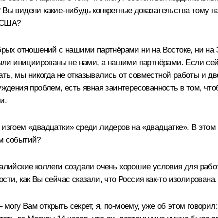
 Вы видели какие‑нибудь конкретные доказательства тому н
 США?
обрых отношений с нашими партнёрами ни на Востоке, ни на
и инициированы не нами, а нашими партнёрами. Если сейч
ть, мы никогда не отказывались от совместной работы и две
суждения проблем, есть явная заинтересованность в том, чт
и.
изгоем «двадцатки» среди лидеров на «двадцатке». В этом 
ом событий?
алийские коллеги создали очень хорошие условия для работы
ти, как Вы сейчас сказали, что Россия как‑то изолирована. 
 – могу Вам открыть секрет, я, по‑моему, уже об этом говор