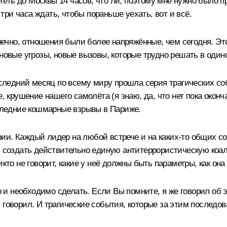
ететь до Москвы 14 часов, что ли, поэтому мне нужно было п
ри часа ждать, чтобы пораньше уехать, вот и всё.
онечно, отношения были более напряжённые, чем сегодня. Это
 новые угрозы, новые вызовы, которые трудно решать в один
оследний месяц по всему миру прошла серия трагических со
, крушение нашего самолёта (я знаю, да, что нет пока оконча
оследние кошмарные взрывы в Париже.
ии. Каждый лидер на любой встрече и на каких‑то общих с
х создать действительно единую антитеррористическую коал
икто не говорит, какие у неё должны быть параметры, как он
но и необходимо сделать. Если Вы помните, я же говорил об
 говорил. И трагические события, которые за этим последов