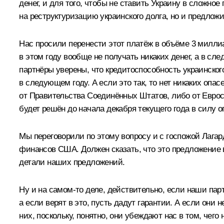
денег, и для того, чтобы не ставить Украину в сложн
на реструктуризацию украинского долга, но и предло
Нас просили перенести этот платёж в объёме 3 миллиа
в этом году вообще не получать никаких денег, а в с
партнёры уверены, что кредитоспособность украинског
в следующем году. А если это так, то нет никаких опа
от Правительства Соединённых Штатов, либо от Еврос
будет решён до начала декабря текущего года в силу
Мы переговорили по этому вопросу и с госпожой Лагард
финансов США. Должен сказать, что это предложение 
детали наших предложений.
Ну и на самом‑то деле, действительно, если наши парт
а если верят в это, пусть дадут гарантии. А если они 
них, поскольку, понятно, они убеждают нас в том, чего