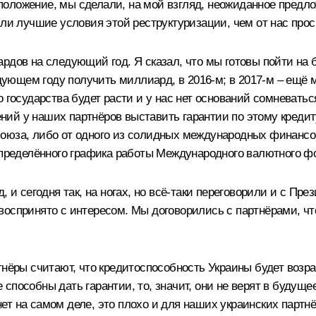
ое положение, мы сделали, на мой взгляд, неожиданное пред
жили лучшие условия этой реструктуризации, чем от нас п
рдов на следующий год. Я сказал, что мы готовы пойти на б
ледующем году получить миллиард, в 2016-м; в 2017-м – ещё
о государства будет расти и у нас нет оснований сомневать
сений у наших партнёров выставить гарантии по этому креди
оюза, либо от одного из солидных международных финансов
 определённого графика работы Международного валютного ф
, и сегодня так, на ногах, но всё‑таки переговорили и с П
воспринято с интересом. Мы договорились с партнёрами, 
нёры считают, что кредитоспособность Украины будет возраст
не способны дать гарантии, то, значит, они не верят в будуще
 нет на самом деле, это плохо и для наших украинских партнё