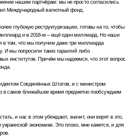
ложение нашим партнёрам: мы не просто согласились
росил Международный валютный фонд.
олее глубокую реструктуризацию, готовы на то, чтобы
 миллиард и в 2018-м – ещё один миллиард. Но наши
ся в том, что мы получим даже три миллиарда
ту. И мы попросили таких гарантий либо
ых институтов. Причём мы надеемся, что этот вопрос
онда.
резидентом Соединённых Штатов, и с министром
что в самое ближайшее время предметно пообсуждаем
ать, и нас в этом убеждают, значит, они верят в это,
е украинской экономики. Это плохо, мне кажется, и для
ров.