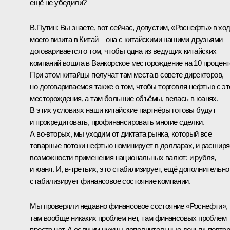
ещё не убедили?
В.Путин:
Вы знаете, вот сейчас, допустим, «Роснефть» в хо
моего визита в Китай – она с китайскими нашими друзьями
договаривается о том, чтобы одна из ведущих китайских
компаний вошла в Ванкорское месторождение на 10 процент
При этом китайцы получат там места в совете директоров,
но договариваемся также о том, чтобы торговля нефтью с эт
месторождения, а там большие объёмы, велась в юанях.
В этих условиях наши китайские партнёры готовы будут
и прокредитовать, профинансировать многие сделки.
А во‑вторых, мы уходим от диктата рынка, который все
товарные потоки нефтью номинирует в долларах, и расшир
возможности применения национальных валют: и рубля,
и юаня. И, в‑третьих, это стабилизирует, ещё дополнительно
стабилизирует финансовое состояние компании.
Мы проверяли недавно финансовое состояние «Роснефти»,
там вообще никаких проблем нет, там финансовых проблем
просто нет. А если им нужны дополнительные деньги, повто