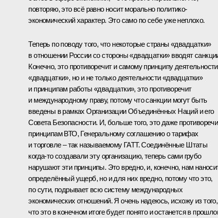
повторяю, это всё равно носит морально политико-
экономический характер. Это само по себе уже неплохо.
Теперь по поводу того, что некоторые страны «двадцатки»
в отношении России со стороны «двадцатки» вводят санкци
Конечно, это противоречит и самому принципу деятельности
«двадцатки», но и не только деятельности «двадцатки»
и принципам работы «двадцатки», это противоречит
и международному праву, потому что санкции могут быть
введены в рамках Организации Объединённых Наций и его
Совета Безопасности. И, больше того, это даже противоречи
принципам ВТО, Генеральному соглашению о тарифах
и торговле – так называемому ГАТТ. Соединённые Штаты
когда‑то создавали эту организацию, теперь сами грубо
нарушают эти принципы. Это вредно, и, конечно, нам наноси
определённый ущерб, но и для них вредно, потому что это,
по сути, подрывает всю систему международных
экономических отношений. Я очень надеюсь, исхожу из того,
что это в конечном итоге будет понято и останется в прошло