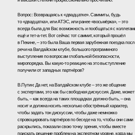
Вопрос:
Возвращаясь к «двадцатке». Саммиты, будь
то «двадцатка», или АТЭС, или ранее «восьмёрка», – это
всегда была для Вас возможность и пообщаться с коллегам
ещё и тет-а-тет. Вот сейчас тот саммит, который прошёл
в Пекине, – это была Ваша первая зарубежная поездка посл
речи на Валдайском клубе, большого программного
выступления по вопросам глобальной безопасности,
миропорядка. Вы какую‑то реакцию на это выступление
получили от западных партнёров?
В.Путин:
Да нет, на Валдайском клубе – это же общение
с экспертами, это как бы свободная дискуссия. Даже, может
быть, – как всегда на таких площадках должно быть, – она
носит и должна носить несколько обострённый характер,
чтобы задать тон дискуссии, чтобы даже немножко
спровоцировать партнёров по беседе на то, чтобы они сами
раскрылись, показали свою точку зрения, чтобы вместе
поискать решение проблем на экспертном уровне, когда мы