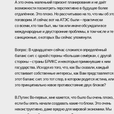
А это очень маленький горизонт планирования и не даёт
возможности посмотреть перспективно в будущее более
отдалённое. Это плохо. Но рассчитываю на то, что мы об эт
поговорим. И сейчас вот на АТЭС были – практически
со всеми, кто там был, мы так или иначе обсуждали все
международные и двусторонние проблемы, в том числе и те
санкционные, о которых Вы сейчас упомянули.
Вопрос:
В «двадцатке» сейчас сложился определённый
баланс сил: с одной стороны «большая семёрка», с другой
стороны ­­­– страны БРИКС и некоторые примкнувшие к ним
государства. Исходя из того, что, как Вы сказали, каждый
отстаивает собственные интересы, как Вам представляется
этот баланс сил: это тот спор, в котором родится истина, ил
это принципиально новое противостояние двух блоков?
В.Путин:
Во‑первых, мне кажется, что было бы очень плохо,
если бы опять начали создавать какие‑то блоки. Это очень
неконструктивно, даже вредно для мировой экономики. Мы