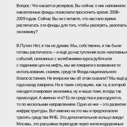
Вопрос:
Что касается резервов, Вы сейчас о них напомнили:
накопленные фонды позволили проскочить кризис 2008–
2009 годов. Сейчас Вы не считаете, что настало время
распечатать эти фонды для того, чтобы разогреть, разогнать
экономику?
В.Путин:
Нет, я так не думаю. Мы, собственно, и так были
готовы распечатать – и ещё до наступления всех негативны
событий, связанных с колебаниями курса рубля или
с падением цен на нефть, мы же говорили о возможности
использования, скажем, средств Фонда национального
благосостояния. Не вчера же мы об этом сказали? Мы ещё 
года назад говорили. Но в таких ситуациях, как та, в которой
находится мировая экономика, ну и наша тоже, всегда так
происходит. А именно что? Если средства и расходуются,
то по нескольким направлениям. Одно из них – это развитие
инфраструктуры. Вот именно на это мы и предполагали
тратить средства ФНБ. Это дополнительное кольцо вокруг
Москвы, это расшивка переездов через железнодорожные