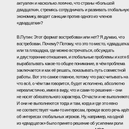
актуален и насколько логично, что страны «большой
двадцатки», стремясь сотрудничать и развивать глобальну
экономику, вводят санкции против одного из членов
«двадцатки»?
В.Путин:
Этот формат востребован или нет? Я думаю, что
востребован. Почему? Потому, что это то место, «двадцатка
или та площадка, где можно встречаться, обсуждать
и двусторонние отношения, и глобальные проблемы и хотя 
вырабатывать какое‑то общее понимание, в чём проблема
заключается и как её решать, показывать путь совместной
работы. Вот это самое главное, потому что рассчитывать на 
что всё, о чём там говорится, будет исполнено, абсолютно
нереалистично, имея в виду, что и сами‑то решения – они
не носят обязательного характера. Отчасти и не выполняютс
И они не выполняются тогда и там, когда и где это явно
не соответствует чьим‑то интересам, прежде всего речь идё
об интересах глобальных игроков. Ну, например, на одной
из «двадцаток» было принято решение об усилении роли