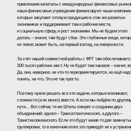
привлекаем капиталы с международных финансовых рынко
наши финансовые учреждения финансируют наши компании
которые закупают готовую продукцию в этих же развитых
экономиках и поддерживают там и рабочие места,
и социальную сферу, и рост экономики. Мы не будем этого
делать – значит, там будут сбои. Это глубинные вещи, кото
не лежат, может быть, на первый взгляд, на поверхности.
За счёт нашей совместной работы с ФРГ там обеспечиваетс
300 тысяч рабочих мест. Ну не будет там заказов – значит, в
Да, они, наверное, на что‑то переориентируются, но ещё над
понять, на что. Это не так просто.
Поэтому нужно решать все эти задачи, которые возникают,
сложности (а их много) вместе. А если мы пойдём по другом
пути… Вот сейчас те же Штаты говорят о создании двух
объединений: одного – Трансатлантического, а другого –
Транстихоокеанского. Если это будут какие‑то две замкнуты
группировки, то в конечном итоге это приведёт не к устранен