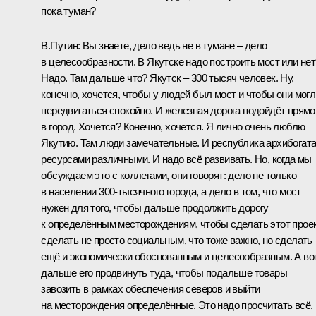
пока туман?
В.Путин:
Вы знаете, дело ведь не в тумане – дело
в целесообразности. В Якутске надо построить мост или нет
Надо. Там дальше что? Якутск – 300 тысяч человек. Ну,
конечно, хочется, чтобы у людей был мост и чтобы они могл
передвигаться спокойно. И железная дорога подойдёт прямо
в город. Хочется? Конечно, хочется. Я лично очень люблю
Якутию. Там люди замечательные. И республика архибогат
ресурсами различными. И надо всё развивать. Но, когда мы
обсуждаем это с коллегами, они говорят: дело не только
в населении 300-тысячного города, а дело в том, что мост
нужен для того, чтобы дальше продолжить дорогу
к определённым месторождениям, чтобы сделать этот прое
сделать не просто социальным, что тоже важно, но сделать
ещё и экономически обоснованным и целесообразным. А во
дальше его продвинуть туда, чтобы подальше товары
завозить в рамках обеспечения северов и выйти
на месторождения определённые. Это надо просчитать всё.