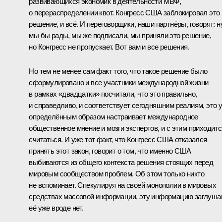
развивающихся экономик в деятельности МВФ,
о перераспределении квот. Конгресс США заблокировал это
решение, и всё. И переговорщики, наши партнёры, говорят: ну
мы бы рады, мы же подписали, мы приняли это решение,
но Конгресс не пропускает. Вот вам и все решения.
Но тем не менее сам факт того, что такое решение было
сформулировано и все участники международной жизни
в рамках «двадцатки» посчитали, что это правильно,
и справедливо, и соответствует сегодняшним реалиям, это 
определённым образом настраивает международное
общественное мнение и мозги экспертов, и с этим приходитс
считаться. И уже тот факт, что Конгресс США отказался
принять этот закон, говорит о том, что именно США
выбиваются из общего контекста решения стоящих перед
мировым сообществом проблем. Об этом только никто
не вспоминает. Спекулируя на своей монополии в мировых
средствах массовой информации, эту информацию заглуша
её уже вроде нет.