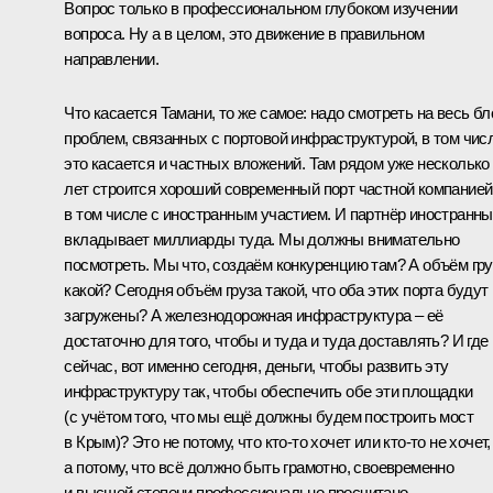
Вопрос только в профессиональном глубоком изучении
вопроса. Ну а в целом, это движение в правильном
направлении.
Что касается Тамани, то же самое: надо смотреть на весь бл
проблем, связанных с портовой инфраструктурой, в том чис
это касается и частных вложений. Там рядом уже несколько
лет строится хороший современный порт частной компанией
в том числе с иностранным участием. И партнёр иностранн
вкладывает миллиарды туда. Мы должны внимательно
посмотреть. Мы что, создаём конкуренцию там? А объём гру
какой? Сегодня объём груза такой, что оба этих порта будут
загружены? А железнодорожная инфраструктура – е­ё
достаточно для того, чтобы и туда и туда доставлять? И где
сейчас, вот именно сегодня, деньги, чтобы развить эту
инфраструктуру так, чтобы обеспечить обе эти площадки
(с учётом того, что мы ещё должны будем построить мост
в Крым)? Это не потому, что кто‑то хочет или кто‑то не хочет,
а потому, что всё должно быть грамотно, своевременно
и высшей степени профессионально просчитано.