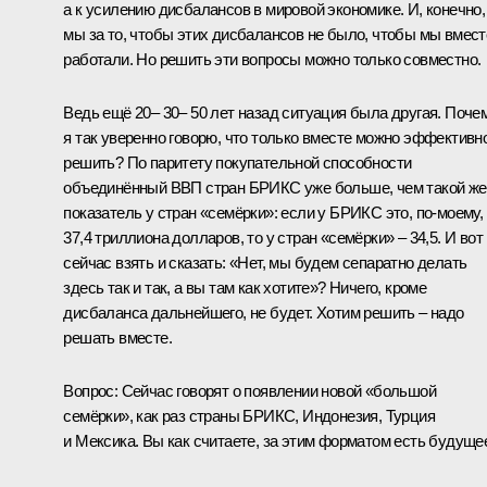
а к усилению дисбалансов в мировой экономике. И, конечно,
мы за то, чтобы этих дисбалансов не было, чтобы мы вмест
работали. Но решить эти вопросы можно только совместно.
Ведь ещё 20– 30– 50 лет назад ситуация была другая. Поче
я так уверенно говорю, что только вместе можно эффективн
решить? По паритету покупательной способности
объединённый ВВП стран БРИКС уже больше, чем такой же
показатель у стран «семёрки»: если у БРИКС это, по‑моему,
37,4 триллиона долларов, то у стран «семёрки» – 34,5. И вот
сейчас взять и сказать: «Нет, мы будем сепаратно делать
здесь так и так, а вы там как хотите»? Ничего, кроме
дисбаланса дальнейшего, не будет. Хотим решить – надо
решать вместе.
Вопрос:
Сейчас говорят о появлении новой «большой
семёрки», как раз страны БРИКС, Индонезия, Турция
и Мексика. Вы как считаете, за этим форматом есть будуще