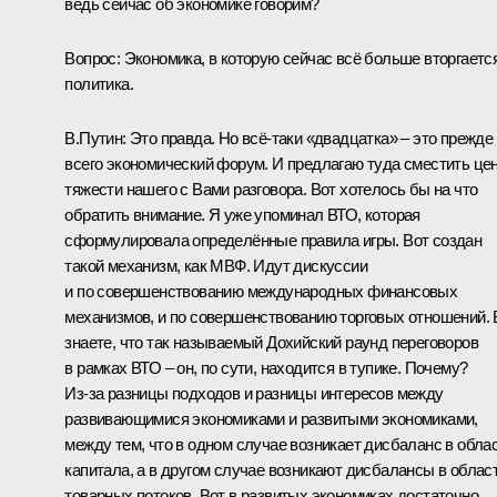
ведь сейчас об экономике говорим?
Вопрос:
Экономика, в которую сейчас всё больше вторгаетс
политика.
В.Путин:
Это правда. Но всё‑таки «двадцатка» – это прежде
всего экономический форум. И предлагаю туда сместить це
тяжести нашего с Вами разговора. Вот хотелось бы на что
обратить внимание. Я уже упоминал ВТО, которая
сформулировала определённые правила игры. Вот создан
такой механизм, как МВФ. Идут дискуссии
и по совершенствованию международных финансовых
механизмов, и по совершенствованию торговых отношений.
знаете, что так называемый Дохийский раунд переговоров
в рамках ВТО – он, по сути, находится в тупике. Почему?
Из‑за разницы подходов и разницы интересов между
развивающимися экономиками и развитыми экономиками,
между тем, что в одном случае возникает дисбаланс в обла
капитала, а в другом случае возникают дисбалансы в облас
товарных потоков. Вот в развитых экономиках достаточно