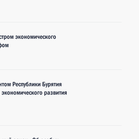
истром экономического
ефом
нтом Республики Бурятия
 экономического развития