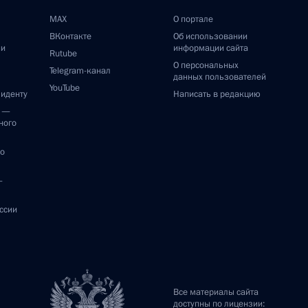
MAX
О портале
ВКонтакте
Об использовании
ии
информации сайта
Rutube
О персональных
Telegram-канал
данных пользователей
YouTube
зиденту
Написать в редакцию
и —
ного
по
—
ссии
Все материалы сайта
доступны по лицензии: