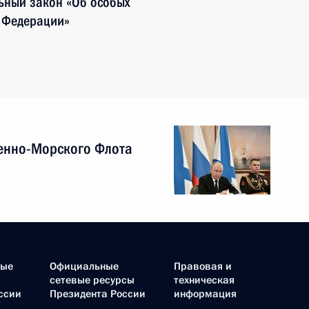
ьный закон «Об особых
й Федерации»
енно-Морского Флота
ные
Официальные
Правовая и
сетевые ресурсы
техническая
ссии
Президента России
информация