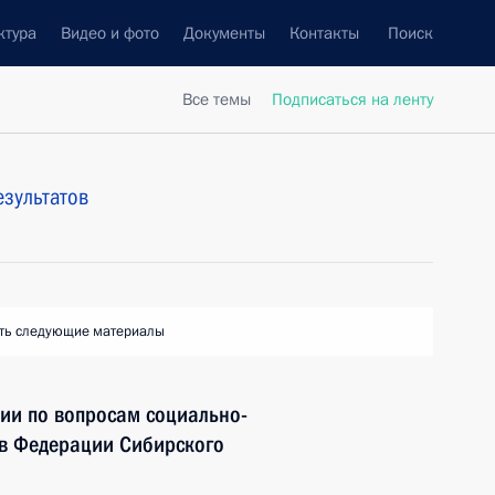
ктура
Видео и фото
Документы
Контакты
Поиск
Все темы
Подписаться на ленту
езультатов
ть следующие материалы
ии по вопросам социально-
ов Федерации Сибирского