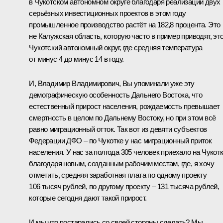
в Чукотском автономном округе благодаря реализации двух
серьёзных инвестиционных проектов в этом году
промышленное производство растёт на 182,8 процента. Это
не Калужская область, которую часто в пример приводят, эт
Чукотский автономный округ, где средняя температура
от минус 4 до минус 14 в году.
И, Владимир Владимирович, Вы упоминали уже эту
демографическую особенность Дальнего Востока, что
естественный прирост населения, рождаемость превышает
смертность в целом по Дальнему Востоку, но при этом всё
равно миграционный отток. Так вот из девяти субъектов
Федерации ДФО – по Чукотке у нас миграционный приток
населения. У нас за полгода 305 человек приехало на Чукот
благодаря новым, созданным рабочим местам, где, я хочу
отметить, средняя заработная плата по одному проекту
106 тысяч рублей, по другому проекту – 131 тысяча рублей,
которые сегодня дают такой прирост.
И мы что постарались со своей стороны сделать? Мы