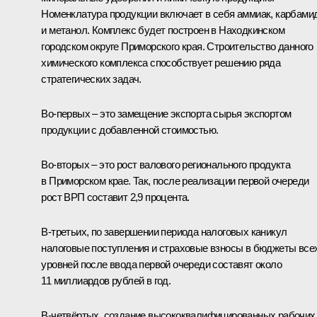
Номенклатура продукции включает в себя аммиак, карбами
и метанол. Комплекс будет построен в Находкинском
городском округе Приморского края. Строительство данного
химического комплекса способствует решению ряда
стратегических задач.
Во‑первых – это замещение экспорта сырья экспортом
продукции с добавленной стоимостью.
Во‑вторых – это рост валового регионального продукта
в Приморском крае. Так, после реализации первой очереди
рост ВРП составит 2,9 процента.
В‑третьих, по завершении периода налоговых каникул
налоговые поступления и страховые взносы в бюджеты все
уровней после ввода первой очереди составят около
11 миллиардов рублей в год.
В‑четвёртых, создание высококвалифицированных рабочих