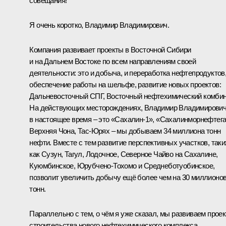
совещания!
Я очень коротко, Владимир Владимирович.
Компания развивает проекты в Восточной Сибири
и на Дальнем Востоке по всем направлениям своей
деятельности: это и добыча, и переработка нефтепродуктов
обеспечение работы на шельфе, развитие новых проектов:
Дальневосточный СПГ, Восточный нефтехимический комбин
На действующих месторождениях, Владимир Владимирович
в настоящее время – это «Сахалин-1», «Сахалинморнефтега
Верхняя Чона, Тас-Юрях – мы добываем 34 миллиона тонн
нефти. Вместе с тем развитие перспективных участков, таки
как Сузун, Тагул, Лодочное, Северное Чайво на Сахалине,
Куюмбинское, Юрубчено-Тохомо и Среднеботуобинское,
позволит увеличить добычу ещё более чем на 30 миллионо
тонн.
Параллельно с тем, о чём я уже сказал, мы развиваем проек
строительства нового нефтехимического комплекса.