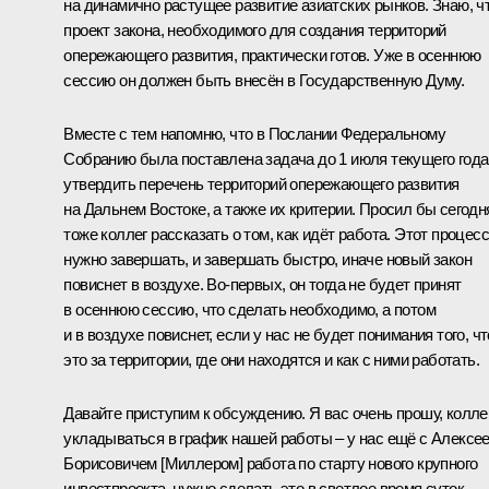
на динамично растущее развитие азиатских рынков. Знаю, ч
проект закона, необходимого для создания территорий
опережающего развития, практически готов. Уже в осеннюю
сессию он должен быть внесён в Государственную Думу.
Вместе с тем напомню, что в Послании Федеральному
Собранию была поставлена задача до 1 июля текущего года
утвердить перечень территорий опережающего развития
на Дальнем Востоке, а также их критерии. Просил бы сегодн
тоже коллег рассказать о том, как идёт работа. Этот процесс
нужно завершать, и завершать быстро, иначе новый закон
повиснет в воздухе. Во‑первых, он тогда не будет принят
в осеннюю сессию, что сделать необходимо, а потом
и в воздухе повиснет, если у нас не будет понимания того, чт
это за территории, где они находятся и как с ними работать.
Давайте приступим к обсуждению. Я вас очень прошу, колле
укладываться в график нашей работы – у нас ещё с Алексе
Борисовичем [Миллером] работа по старту нового крупного
инвестпроекта, нужно сделать это в светлое время суток.