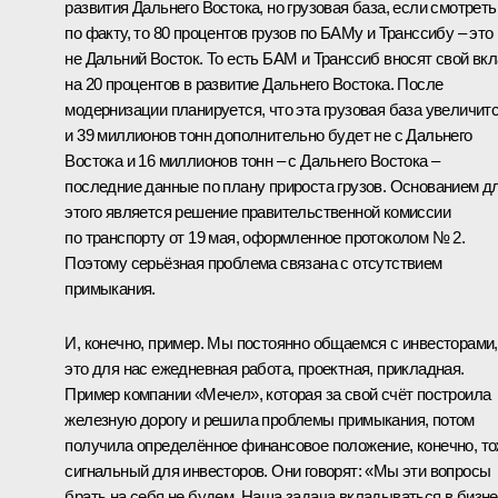
развития Дальнего Востока, но грузовая база, если смотреть
по факту, то 80 процентов грузов по БАМу и Транссибу – это
не Дальний Восток. То есть БАМ и Транссиб вносят свой вк
на 20 процентов в развитие Дальнего Востока. После
модернизации планируется, что эта грузовая база увеличитс
и 39 миллионов тонн дополнительно будет не с Дальнего
Востока и 16 миллионов тонн – с Дальнего Востока –
последние данные по плану прироста грузов. Основанием д
этого является решение правительственной комиссии
по транспорту от 19 мая, оформленное протоколом № 2.
Поэтому серьёзная проблема связана с отсутствием
примыкания.
И, конечно, пример. Мы постоянно общаемся с инвесторами,
это для нас ежедневная работа, проектная, прикладная.
Пример компании «Мечел», которая за свой счёт построила
железную дорогу и решила проблемы примыкания, потом
получила определённое финансовое положение, конечно, т
сигнальный для инвесторов. Они говорят: «Мы эти вопросы
брать на себя не будем. Наша задача вкладываться в бизне