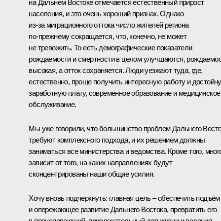
на Дальнем Востоке отмечается естественный прирост
населения, и это очень хороший признак. Однако
из‑за миграционного оттока число жителей региона
по‑прежнему сокращается, что, конечно, не может
не тревожить. То есть демографические показатели
рождаемости и смертности в целом улучшаются, рождаемо
высокая, а отток сохраняется. Люди уезжают туда, где,
естественно, проще получить интересную работу и достойн
заработную плату, современное образование и медицинское
обслуживание.
Мы уже говорили, что большинство проблем Дальнего Вост
требуют комплексного подхода, и их решением должны
заниматься все министерства и ведомства. Кроме того, мног
зависит от того, на каких направлениях будут
сконцентрированы наши общие усилия.
Хочу вновь подчеркнуть: главная цель – обеспечить подъём
и опережающее развитие Дальнего Востока, превратить его
в преуспевающий, привлекательный для жизни и ведения