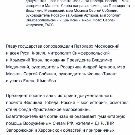
документального проекта «Великая Победа. Россия – моя
история» в Манеже. Слева направо: помощник Президента
Владимир Мединский, мэр Москвы Сергей Собянин,
руководитель Росархива Андрей Артизов, митрополит
Симферопольский и Крымский Тихон. Фото: Сергей
Фадеичев, ТАСС
Главу государства сопровождали
Патриарх Московский
и всея Руси Кирилл
, митрополит Симферопольский
и Крымский Тихон, помощник Президента
Владимир
Мединский
, руководитель Росархива Андрей Артизов, мэр
Москвы
Сергей Собянин
, руководитель Фонда «Талант
и успех»
Елена Шмелёва
.
Президент посетил залы историко-документального
проекта «Великая Победа. Россия – моя история», осмотрел
стенд фонда «Христианское милосердие».
Благотворительная организация оказывает гуманитарную
помощь Вооружённым Силам РФ, жителям ДНР, ЛНР,
Запорожской и Херсонской областей и приграничных