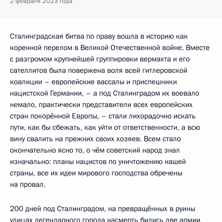
2 февраля 2023 года
Сталинградская битва по праву вошла в историю как
коренной перелом в Великой Отечественной войне. Вместе
с разгромом крупнейшей группировки вермахта и его
сателлитов была повержена воля всей гитлеровской
коалиции – европейские вассалы и приспешники
нацистской Германии, – а под Сталинградом их воевало
немало, практически представители всех европейских
стран покорённой Европы, – стали лихорадочно искать
пути, как бы сбежать, как уйти от ответственности, а всю
вину свалить на прежних своих хозяев. Всем стало
окончательно ясно то, о чём советский народ знал
изначально: планы нацистов по уничтожению нашей
страны, все их идеи мирового господства обречены
на провал.
200 дней под Сталинградом, на превращённых в руины
улицах легендарного города насмерть бились две армии,