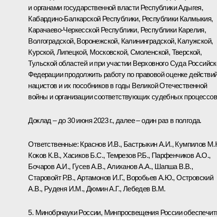
и органами государственной власти Республики Адыгея,
Кабардино-Балкарской Республики, Республики Калмыкия,
Карачаево-Черкесской Республики, Республики Карелия,
Волгоградской, Воронежской, Калининградской, Калужской,
Курской, Липецкой, Московской, Смоленской, Тверской,
Тульской областей и при участии Верховного Суда Российск
Федерации продолжить работу по правовой оценке действи
нацистов и их пособников в годы Великой Отечественной
войны и организации соответствующих судебных процессов
Доклад – до 30 июня 2023 г., далее – один раз в полгода.
Ответственные: Краснов И.В., Бастрыкин А.И., Кумпилов М.К
Коков К.В., Хасиков Б.С., Темрезов Р.Б., Парфенчиков А.О.,
Бочаров А.И., Гусев А.В., Алиханов А.А., Шапша В.В.,
Старовойт Р.В., Артамонов И.Г., Воробьев А.Ю., Островский
А.В., Руденя И.М., Дюмин А.Г., Лебедев В.М.
5. Минобрнауки России, Минпросвещения России обеспечит