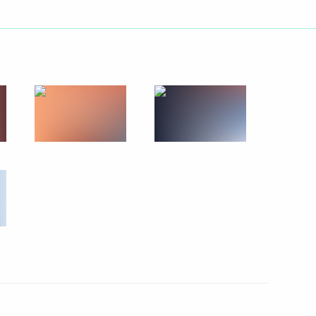
участие в памятных
годовщине прорыва блокады
Георгиевской ленты как
 бесплатные социальные
ликой Отечественной войны