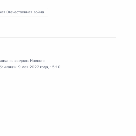
кая Отечественная война
ьство, касающееся
ри защите Отечества
ован в разделе:
Новости
бликации:
9 мая 2022 года, 15:10
го заседания Российского
да» 15 ноября 2022 года