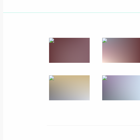
18 января Владимир Путин примет 
мероприятиях, посвящённых 80-й 
Ленинграда
17 января 2023 года, 15:00
Законодательно установлен статус 
символа воинской славы России
29 декабря 2022 года, 16:10
Подписан закон, предоставляющий
услуги инвалидам и участникам Ве