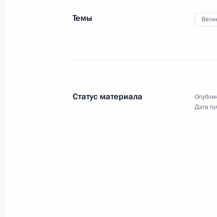
и инвалидам боевых действий
Темы
Вели
28 декабря 2022 года, 14:15
Внесены изменения в законодател
увековечивания памяти погибших п
Статус материала
Опублик
19 декабря 2022 года, 14:10
Дата пу
Перечень поручений по итогам 45-
организационного комитета «Побе
17 декабря 2022 года, 18:00