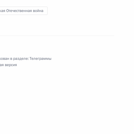
кая Отечественная война
ие снятия блокады
ован в разделе:
Телеграммы
ая версия
бурга Александром Бегловым
етия полного освобождения
ы