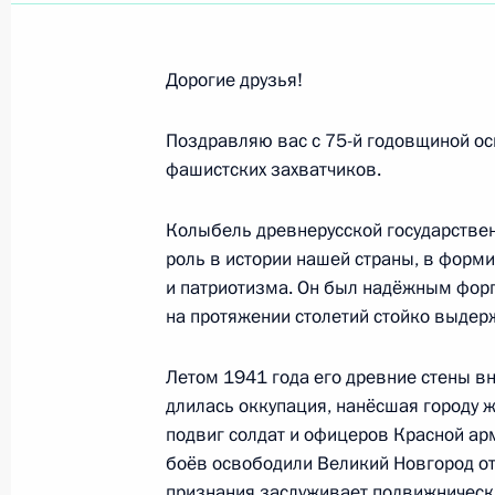
Возложение венка к Могиле Неизве
Дорогие друзья!
9 мая 2019 года, 11:45
Поздравляю вас с 75-й годовщиной о
фашистских захватчиков.
Парад Победы на Красной площад
Колыбель древнерусской государствен
9 мая 2019 года, 11:00
роль в истории нашей страны, в форм
и патриотизма. Он был надёжным форп
на протяжении столетий стойко выдер
Поздравления по случаю 74-й год
Отечественной войне
Летом 1941 года его древние стены в
длилась оккупация, нанёсшая городу ж
8 мая 2019 года, 12:00
подвиг солдат и офицеров Красной арм
боёв освободили Великий Новгород от 
признания заслуживает подвижнический