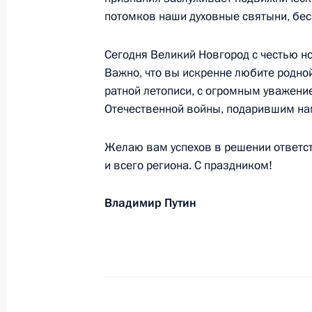
Указ о ежегодной денежной выплат
потомков наши духовные святыни, бес
граждан ко Дню Победы
25 апреля 2019 года, 10:00
Сегодня Великий Новгород с честью но
Важно, что вы искренне любите родной
ратной летописи, с огромным уважени
Отечественной войны, подарившим нам
Открытие всероссийской акции «Ва
4 апреля 2019 года, 14:00
Желаю вам успехов в решении ответс
и всего региона. С праздником!
Посещение мемориального комплек
Владимир Путин
18 марта 2019 года, 15:50
Заседание Комиссии по делам вет