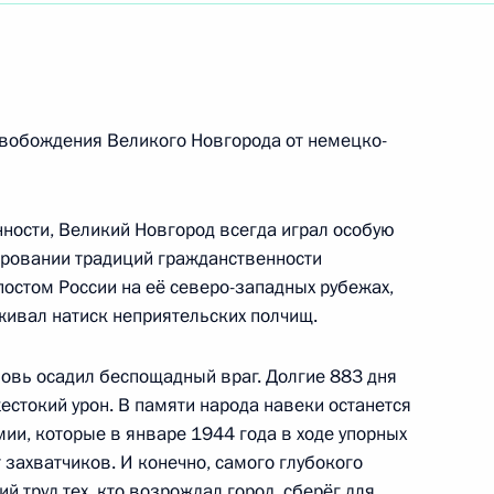
стного Солдата
свобождения Великого Новгорода от немецко-
и
ности, Великий Новгород всегда играл особую
ировании традиций гражданственности
остом России на её северо-западных рубежах,
живал натиск неприятельских полчищ.
овщины Победы в Великой
новь осадил беспощадный враг. Долгие 883 дня
естокий урон. В памяти народа навеки останется
ии, которые в январе 1944 года в ходе упорных
захватчиков. И конечно, самого глубокого
 труд тех, кто возрождал город, сберёг для