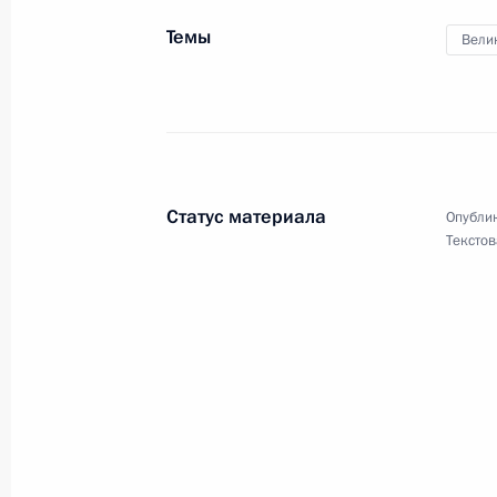
5 марта 2019 года, 19:00
Темы
Вели
Поездка в Санкт-Петербург. 75-лет
Ленинграда
27 января 2019 года
Статус материала
Опублик
Текстов
Встреча с врио главы Санкт-Петер
27 января 2019 года, 15:50
Спектакль-концерт по случаю 75-л
Ленинграда от фашистской блокад
27 января 2019 года, 15:10