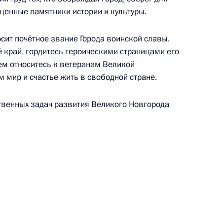
е некоторым категориям
ценные памятники истории и культуры.
сит почётное звание Города воинской славы.
 край, гордитесь героическими страницами его
ем относитесь к ветеранам Великой
 мир и счастье жить в свободной стране.
хта памяти – 2019»
твенных задач развития Великого Новгорода
са «Малахов курган»
еранов