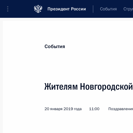
Президент России
События
Стру
Материалы по выбранной теме
События
Великая Отечественная война,
423
Жителям Новгородской
Показа
20 января 2019 года
11:00
Поздравлени
Торжественный приём по случаю Д
9 мая 2019 года, 12:30