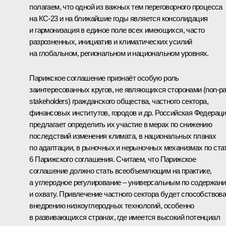
полагаем, что одной из важных тем переговорного процесса
на КС-23 и на ближайшие годы является консолидация
и гармонизация в единое поле всех имеющихся, часто
разрозненных, инициатив и климатических усилий
на глобальном, региональном и национальном уровнях.
Парижское соглашение признаёт особую роль
заинтересованных кругов, не являющихся сторонами (non-pa
stakeholders) гражданского общества, частного сектора,
финансовых институтов, городов и др. Российская Федерац
предлагает определить их участие в мерах по снижению
последствий изменения климата, в национальных планах
по адаптации, в рыночных и нерыночных механизмах по ста
6 Парижского соглашения. Считаем, что Парижское
соглашение должно стать всеобъемлющим на практике,
а углеродное регулирование – универсальным по содержан
и охвату. Привлечение частного сектора будет способствов
внедрению низкоуглеродных технологий, особенно
в развивающихся странах, где имеется высокий потенциал