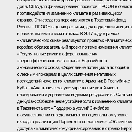
долл. США для финансирования проектов ПРООН в област
противодействия изменению климата в развивающихся
странах. Эти средства перечисляются в Трастовый фонд
Россия – ПРООН в целях развития, для поддержки инициат
в рамках «климатического окна». В 2017 году в рамках
«климатического окна» реализуются проекты: «Климатическ
коробка: образовательный проект по теме изменения климат
«Регулятивные рамки в сфере повышения
энергоэффективности» в странах Евразийского
экономического союза; «Укрепление потенциала по борьбе
с лесными пожарами в целях смягчения негативных
последствий изменения климата» в Армении; В Республике
Куба – «Адаптация к засухе: укрепление устойчивого
планирования и управления водными ресурсами в г. Сантьяг
де-Куба»; «Обеспечение устойчивости к изменению климат
в Таджикистане»; «Поддержка усилий Зимбабве
в осуществлении определяемого на национальном уровне
вклада в реализацию Парижского соглашения»; «Облегчени
доступа к климатическому финансированию в странах Евро