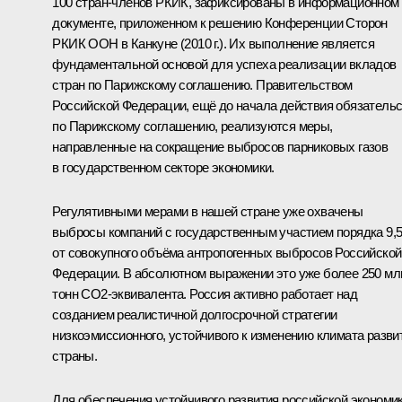
100 стран-членов РКИК, зафиксированы в информационном
документе, приложенном к решению Конференции Сторон
РКИК ООН в Канкуне (2010 г.). Их выполнение является
фундаментальной основой для успеха реализации вкладов
стран по Парижскому соглашению. Правительством
Российской Федерации, ещё до начала действия обязатель
по Парижскому соглашению, реализуются меры,
направленные на сокращение выбросов парниковых газов
в государственном секторе экономики.
Регулятивными мерами в нашей стране уже охвачены
выбросы компаний с государственным участием порядка 9,
от совокупного объёма антропогенных выбросов Российской
Федерации. В абсолютном выражении это уже более 250 мл
тонн СО2-эквивалента. Россия активно работает над
созданием реалистичной долгосрочной стратегии
низкоэмиссионного, устойчивого к изменению климата разви
страны.
Для обеспечения устойчивого развития российской экономи