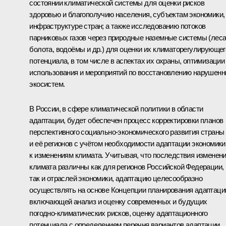
состоянии климатической системы для оценки рисков
здоровью и благополучию населения, субъектам экономики,
инфраструктуре стран; а также исследованию потоков
парниковых газов через природные наземные системы (леса
болота, водоёмы и др.) для оценки их климаторегулирующег
потенциала, в том числе в аспектах их охраны, оптимизации
использования и мероприятий по восстановлению нарушен
экосистем.
В России, в сфере климатической политики в области
адаптации, будет обеспечен процесс корректировки планов
перспективного социально-экономического развития страны
и её регионов с учётом необходимости адаптации экономики
к изменениям климата. Учитывая, что последствия изменен
климата различны как для регионов Российской Федерации,
так и отраслей экономики, адаптацию целесообразно
осуществлять на основе Концепции планирования адаптаци
включающей анализ и оценку современных и будущих
погодно-климатических рисков, оценку адаптационного
потенциала с определением перечня вариантов адаптации,