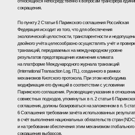
относящихся непосредственно к вопросам трансфера едини
сокращения.
По пункту 2 Статьи 6 Парижского соглашения Российская
Федерация исходит из того, что для обеспечения
экологической целостности, транспарентности и недопущен
двойного учёта целесообразно осуществлять учёт и провер
транзакций, передаваемых на международном уровне
результатов предотвращения изменения климата
на платформе Международного журнала транзакций
(International Transaction Log, ITL), созданного в рамках
механизмов Киотского протокола. При этом необходима
модификация его функций в соответствии с условиями
Парижского соглашения. Руководящие указания в отношени
совместных подходов, упомянутых в п. 2 статьи 6 Парижско
соглашения, должны базироваться на заложенном в п. 5 ста
6 Соглашения требовании зачёта использованных результа
в счёт выполнения национальных обязательств стран (NDC
и на требовании обеспечения этим механизмом глобального
сокращения выбросов.