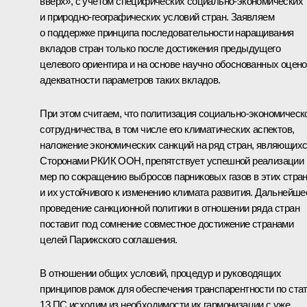
вверх», с учётом специфических социально-экономических
и природно-географических условий стран. Заявляем
о поддержке принципа последовательности наращивания
вкладов стран только после достижения предыдущего
целевого ориентира и на основе научно обоснованных оцено
адекватности параметров таких вкладов.
При этом считаем, что политизация социально-экономическ
сотрудничества, в том числе его климатических аспектов,
наложение экономических санкций на ряд стран, являющих
Сторонами РКИК ООН, препятствует успешной реализации
мер по сокращению выбросов парниковых газов в этих стра
и их устойчивого к изменению климата развития. Дальнейше
проведение санкционной политики в отношении ряда стран
поставит под сомнение совместное достижение странами
целей Парижского соглашения.
В отношении общих условий, процедур и руководящих
принципов рамок для обеспечения транспарентности по ста
13 ПС исходим из необходимости их гармонизации с уже