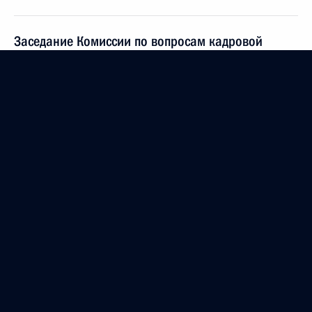
Заседание Комиссии по вопросам кадровой
политики в правоохранительных органах
29 июня 2017 года, 13:00
В законодательство внесены изменения
по вопросам административного надзора
за лицами, освобождёнными из мест лишения
свободы
29 мая 2017 года, 09:30
Заседание Комиссии по вопросам кадровой
политики в правоохранительных органах
25 апреля 2017 года, 16:10