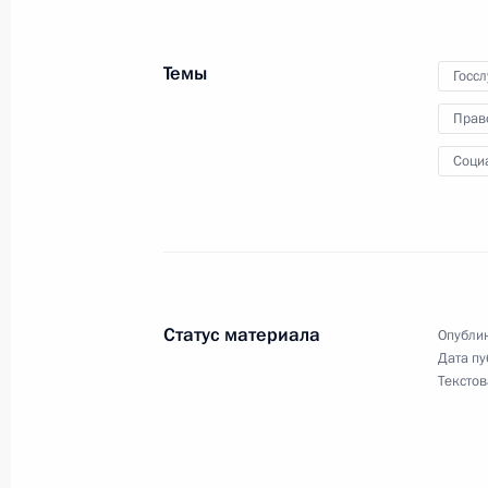
Темы
Госс
Подписан закон, регламентирующий
Прав
принудительного исполнения
1 октября 2019 года, 11:30
Соци
Заседание Комиссии по вопросам 
в правоохранительных органах
24 сентября 2019 года, 12:45
Статус материала
Опублик
Дата пу
Текстов
Заседание Комиссии по вопросам 
в правоохранительных органах