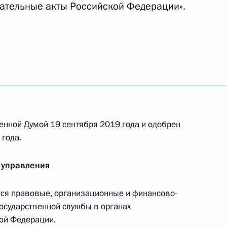
ательные акты Российской Федерации».
е искового заявления
ий содержания под стражей
кадровой политики
енной Думой 19 сентября 2019 года и одобрен
года.
 управления
я правовые, организационные и финансово-
бы пресечения нахождения
осударственной службы в органах
анстве
ой Федерации.