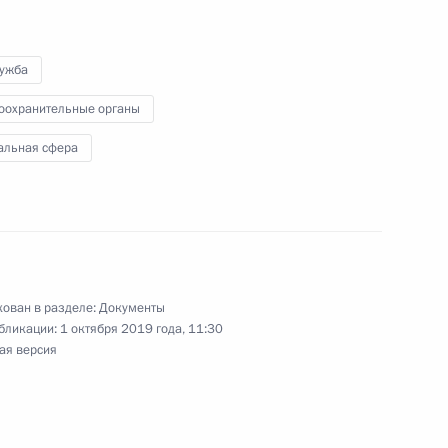
лужба
 порядок службы в органах
оохранительные органы
альная сфера
кадровой политики
ован в разделе:
Документы
бликации:
1 октября 2019 года, 11:30
ая версия
кадровой политики