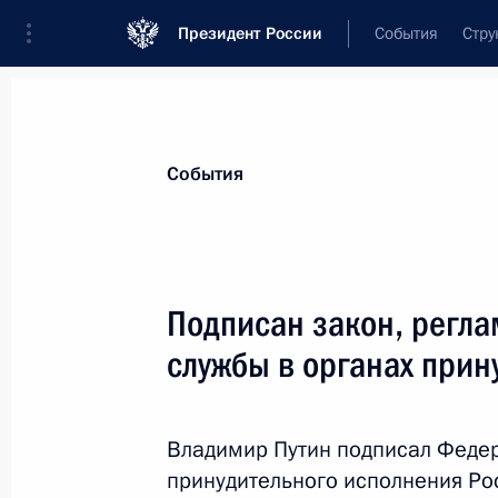
Президент России
События
Стру
Материалы по выбранной теме
События
Правоохранительные органы,
615 
Подписан закон, регл
Показа
службы в органах прин
Внесены изменения в закон о соде
подозреваемых и обвиняемых в со
Владимир Путин подписал Федер
принудительного исполнения Ро
28 декабря 2019 года, 22:00