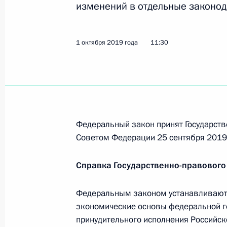
изменений в отдельные законод
Установлена госпошлина при подач
1 октября 2019 года
11:30
о компенсации за нарушение услов
28 декабря 2019 года, 21:35
Заседание Комиссии по вопросам 
Федеральный закон принят Государств
в правоохранительных органах
Советом Федерации 25 сентября 2019 
17 декабря 2019 года, 17:00
Справка Государственно-правового
Федеральным законом устанавливаютс
Законом установлены цели и спосо
экономические основы федеральной г
беспилотников в воздушном простр
принудительного исполнения Российск