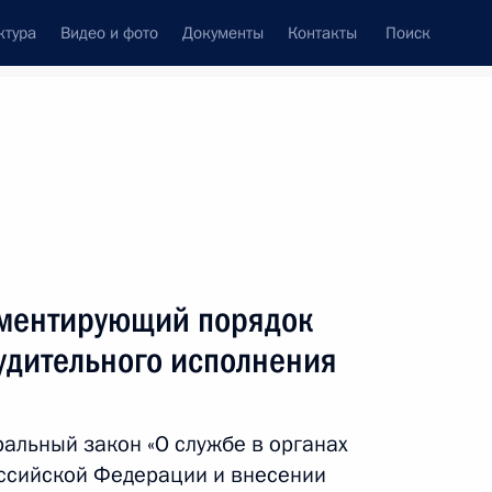
ктура
Видео и фото
Документы
Контакты
Поиск
Все темы
Подписаться на ленту
результатов
аментирующий порядок
ть следующие материалы
удительного исполнения
ржании под стражей
вершении преступлений
альный закон «О службе в органах
ссийской Федерации и внесении