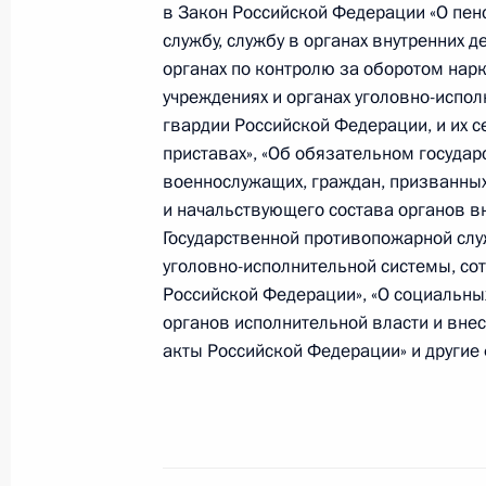
в Закон Российской Федерации «О пен
10 ноября 2019 года, 18:00
службу, службу в органах внутренних 
органах по контролю за оборотом нарк
учреждениях и органах уголовно-испо
Заседание Комиссии по вопросам 
гвардии Российской Федерации, и их 
в правоохранительных органах
приставах», «Об обязательном госуда
29 октября 2019 года, 17:00
военнослужащих, граждан, призванных
и начальствующего состава органов в
Государственной противопожарной слу
уголовно-исполнительной системы, со
Внесены изменения в статью 13 Ф
Российской Федерации», «О социальны
«О полиции»
органов исполнительной власти и вне
16 октября 2019 года, 14:05
акты Российской Федерации» и другие
Александр Калашников назначен 
8 октября 2019 года, 17:00