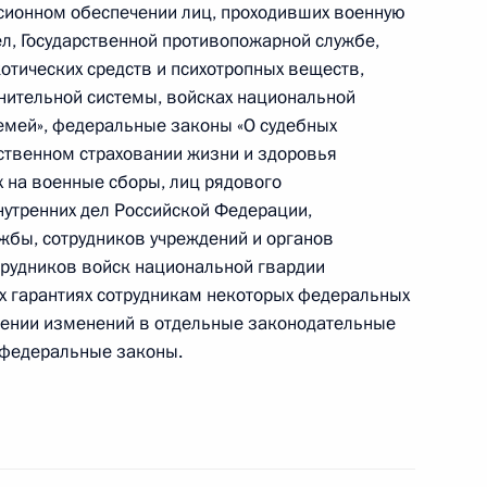
сионном обеспечении лиц, проходивших военную
дел, Государственной противопожарной службе,
отических средств и психотропных веществ,
лнительной системы, войсках национальной
кадровой политики
семей», федеральные законы «О судебных
рственном страховании жизни и здоровья
 на военные сборы, лиц рядового
нутренних дел Российской Федерации,
жбы, сотрудников учреждений и органов
трудников войск национальной гвардии
едерального закона
х гарантиях сотрудникам некоторых федеральных
сении изменений в отдельные законодательные
 федеральные законы.
главой ФСИН