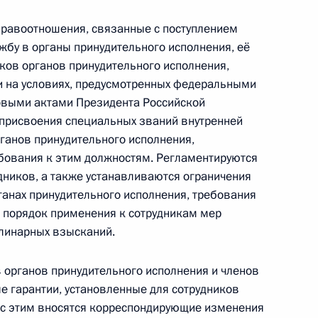
равоотношения, связанные с поступлением
жбу в органы принудительного исполнения, её
жного довольствия,
ков органов принудительного исполнения,
ных пенсий
 и на условиях, предусмотренных федеральными
овыми актами Президента Российской
 присвоения специальных званий внутренней
ганов принудительного исполнения,
ования к этим должностям. Регламентируются
кадровой политики
дников, а также устанавливаются ограничения
ганах принудительного исполнения, требования
 порядок применения к сотрудникам мер
плинарных взысканий.
органов принудительного исполнения и членов
й Дню сотрудника органов
е гарантии, установленные для сотрудников
 с этим вносятся корреспондирующие изменения