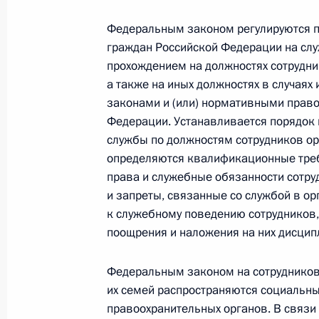
2 декабря 2019 года, 15:50
Федеральным законом регулируются п
граждан Российской Федерации на слу
На 2020 год сохранён размер дене
прохождением на должностях сотрудни
учитываемого при исчислении воен
а также на иных должностях в случаях
законами и (или) нормативными прав
2 декабря 2019 года, 12:00
Федерации. Устанавливается порядок
службы по должностям сотрудников ор
определяются квалификационные треб
Заседание Комиссии по вопросам 
права и служебные обязанности сотру
в правоохранительных органах
и запреты, связанные со службой в ор
к служебному поведению сотрудников,
26 ноября 2019 года, 16:00
поощрения и наложения на них дисци
Федеральным законом на сотрудников 
Торжественный вечер, посвящённы
их семей распространяются социальны
внутренних дел
правоохранительных органов. В связи