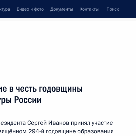
ктура
Видео и фото
Документы
Контакты
Поиск
Все темы
Подписаться на ленту
результатов
ие в честь годовщины
ть следующие материалы
уры России
годовщины образования
езидента Сергей Иванов принял участие
свящённом 294-й годовщине образования