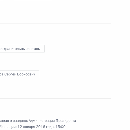
ственном комитете,
слуги лет сотрудников
оохранительные органы
кадровой политики
ов Сергей Борисович
 Совета Безопасности
ован в разделе:
Администрация Президента
бликации:
12 января 2016 года, 15:00