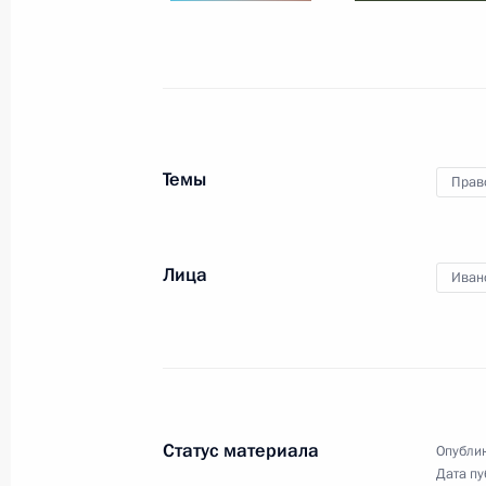
Внесены изменения в закон о След
уточняющие порядок исчисления вы
30 декабря 2015 года, 16:05
Темы
Прав
Заседание Комиссии по вопросам 
в правоохранительных органах
Лица
Иван
17 декабря 2015 года, 13:00
Совещание с постоянными членами
27 ноября 2015 года, 13:00
Статус материала
Опублик
Дата пу