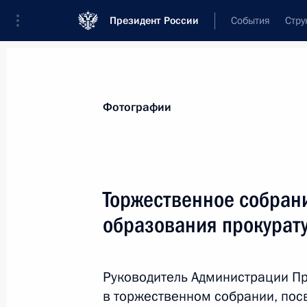
Президент России
События
Стру
Материалы по выбранной теме
Фотографии
Правоохранительные органы,
615 
Торжественное собран
Показа
образования прокурат
Торжественное собрание в честь 
прокуратуры России
Руководитель Администрации Пр
в торжественном собрании, по
12 января 2016 года, 15:00