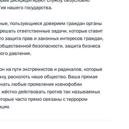
торые дискредитируют службу, безусловно
ия нашего государства.
ные, пользующиеся доверием граждан органы
е труда Генерального
решать ответственные задачи, которые ставит
то защита прав и законных интересов граждан,
 общественной безопасности, защита бизнеса
ного давления.
е труда председателя
н на пути экстремистов и радикалов, которые
ку, расколоть наше общество. Ваша прямая
екать любые проявления ксенофобии
 жёстко действовать против так называемых
оторые часто прямо связаны с террором
ации.
кадровой политики