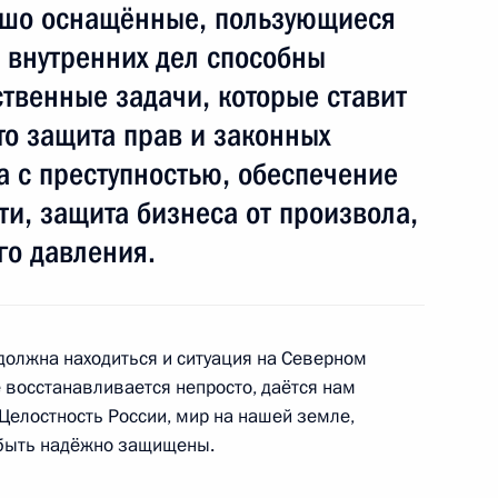
ошо оснащённые, пользующиеся
 внутренних дел способны
твенные задачи, которые ставит
рокурором Юрием Чайкой
то защита прав и законных
а с преступностью, обеспечение
и, защита бизнеса от произвола,
го давления.
 Следственного комитета
должна находиться и ситуация на Северном
 восстанавливается непросто, даётся нам
. Целостность России, мир на нашей земле,
 государственных органах
 быть надёжно защищены.