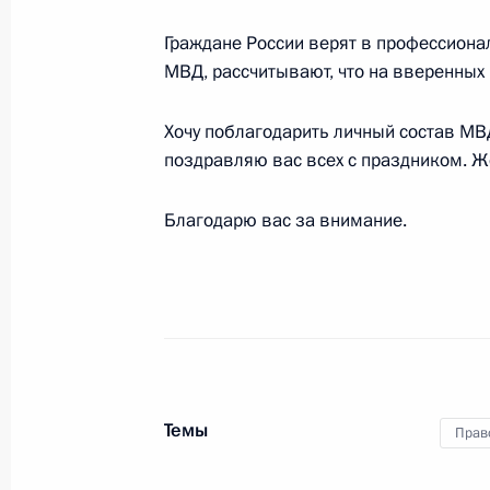
Геннадий Подзноев назначен руков
Граждане России верят в профессиона
управления Следственного комитет
МВД, рассчитывают, что на вверенных 
9 мая 2013 года, 11:50
Хочу поблагодарить личный состав МВ
поздравляю вас всех с праздником. Ж
Кадровые изменения в структуре 
Благодарю вас за внимание.
9 мая 2013 года, 11:20
Кадровые изменения в структуре С
9 мая 2013 года, 11:10
Темы
Прав
Внесено изменение в закон о Феде