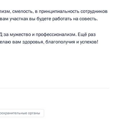
одителем следственного
лизм, смелость, в принципиальность сотрудников
а по Забайкальскому краю
вам участках вы будете работать на совесть.
Д за мужество и профессионализм. Ещё раз
елаю вам здоровья, благополучия и успехов!
МВД
ледственного комитета
оохранительные органы
ральной службе безопасности