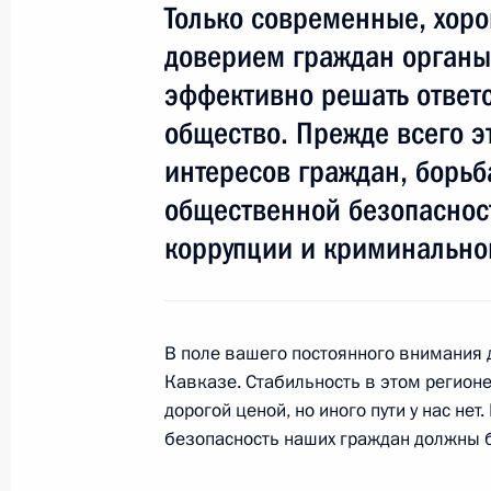
20 сентября 2013 года, 15:00
Только современные, хор
доверием граждан органы
эффективно решать ответс
Рабочая встреча с Генеральным п
общество. Прежде всего э
8 августа 2013 года, 12:40
интересов граждан, борьб
общественной безопасност
коррупции и криминально
Встреча с руководством МВД, ФМС,
и города Москвы
31 июля 2013 года, 20:30
В поле вашего постоянного внимания 
Кавказе. Стабильность в этом регионе
дорогой ценой, но иного пути у нас нет
Кадровые изменения в федеральных
безопасность наших граждан должны
27 июня 2013 года, 10:00