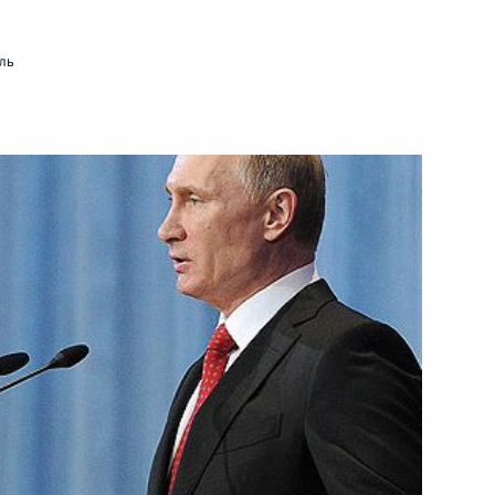
ль
 совершенствование
равонарушений
м заместителем Министра
щим внутренними войсками