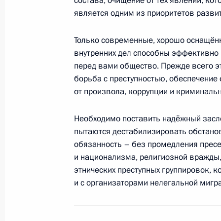
состава, очищение от тех явлений, ко
является одним из приоритетов развит
Только современные, хорошо оснащён
Внесено изменение в Указ об оплат
внутренних дел способны эффективно 
прокурора
перед вами общество. Прежде всего э
1 октября 2013 года, 10:40
борьба с преступностью, обеспечение
от произвола, коррупции и криминаль
Внесено изменение в Указ об оплат
Необходимо поставить надёжный засло
Следственного комитета
пытаются дестабилизировать обстанов
обязанность – без промедления прес
1 октября 2013 года, 10:25
и национализма, религиозной вражды,
этнических преступных группировок, к
и с организаторами нелегальной мигр
Заседание Комиссии по вопросам 
в правоохранительных органах