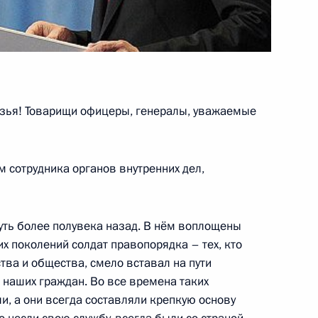
ьство по вопросам
зья! Товарищи офицеры, генералы, уважаемые
 сотрудника органов внутренних дел,
кадровой политики
уть более полувека назад. В нём воплощены
их поколений солдат правопорядка – тех, кто
тва и общества, смело вставал на пути
 наших граждан. Во все времена таких
и, а они всегда составляли крепкую основу
альных ведомств