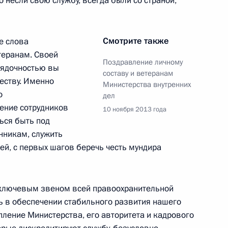
о несли свою службу, всегда были со страной,
Смотрите также
е слова
кадровой политики
теранам. Своей
Поздравление личному
рядочностью вы
составу и ветеранам
еству. Именно
Министерства внутренних
о
дел
ение сотрудников
10 ноября 2013 года
ься быть под
й Дню сотрудника органов
нникам, служить
дей, с первых шагов беречь честь мундира
ключевым звеном всей правоохранительной
ь в обеспечении стабильного развития нашего
Д
пление Министерства, его авторитета и кадрового