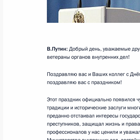
20 декабря 2013 года, 13:55
Внесены изменения в законодател
деятельности МВД
В.Путин:
Добрый день, уважаемые дру
ветераны органов внутренних дел!
20 декабря 2013 года, 13:50
Поздравляю вас и Ваших коллег с Днём
поздравляю вас с праздником!
Заседание Комиссии по вопросам 
в правоохранительных органах
Этот праздник официально появился ч
19 декабря 2013 года, 18:00
традиции и исторические заслуги мног
преданно отстаивал интересы государс
преступников, защищал жизнь и права
профессионалов у нас ценили и уважал
Кадровые изменения в ряде федер