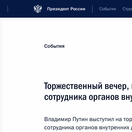
Президент России
События
Стру
Материалы по выбранной теме
События
Правоохранительные органы,
615 
Торжественный вечер,
Показа
сотрудника органов вн
В законодательство внесены изме
деятельности военной полиции
Владимир Путин выступил на т
сотрудника органов внутренних 
4 февраля 2014 года, 11:00