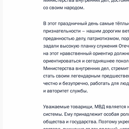
Министерства внутренних дел, достойн
2 декабря 2013 года, 17:00
со своим народом.
В этот праздничный день самые тёплы
Заседание Комиссии по вопросам 
признательности – нашим дорогим ве
в правоохранительных органах
преданностью делу, патриотизмом, по
задали высокую планку служения Отеч
14 ноября 2013 года, 18:00
на этот нравственный ориентир должн
ориентироваться и сегодняшнее покол
Министерства внутренних дел, стремит
Торжественный вечер, посвящённы
стать своим легендарным предшестве
внутренних дел
честно и безупречно, работать для лю
и авторитет службы.
10 ноября 2013 года, 18:00
Уважаемые товарищи, МВД является 
системы. Ему принадлежит особая рол
Кадровые изменения в системе МВ
общества и государства. Поэтому укре
30 октября 2013 года, 11:20