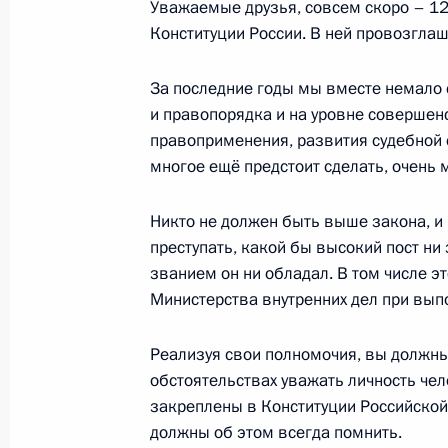
Уважаемые друзья, совсем скоро – 12
Конституции России. В ней провозгла
Международная конференция прав
по борьбе с наркотрафиком
За последние годы мы вместе немало 
и правопорядка и на уровне совершен
5 июня 2013 года, 15:30
правоприменения, развития судебной 
многое ещё предстоит сделать, очень м
Кадровые изменения в системе МВ
Никто не должен быть выше закона, и 
3 июня 2013 года, 09:30
преступать, какой бы высокий пост ни
званием он ни обладал. В том числе эт
Министерства внутренних дел при вып
Заседания Комиссии по вопросам 
Реализуя свои полномочия, вы должны
в правоохранительных органах
обстоятельствах уважать личность чело
28 мая 2013 года, 20:00
закреплены в Конституции Российской
должны об этом всегда помнить.