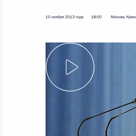
10 ноября 2013 года
18:00
Москва, Крем
Поездка в Волгоград
1 января 2014 года, 08:30
Подписан закон, направленный на
профилактики безнадзорности и п
несовершеннолетних
30 декабря 2013 года, 12:20
Николай Рогожкин назначен первы
внутренних дел – главнокомандую
МВД