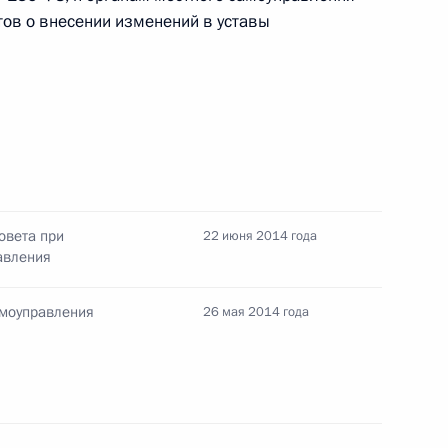
тов о внесении изменений в уставы
ещания с членами
нтиях прав коренных
овета при
22 июня 2014 года
авления
амоуправления
26 мая 2014 года
щих принципах организации