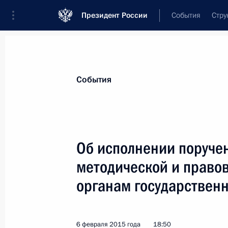
Президент России
События
Стру
Материалы по выбранной теме
События
Местное самоуправление,
179 резу
Об исполнении поруче
Показа
методической и право
органам государственн
Внесено изменение в закон об об
местного самоуправления
15 февраля 2016 года, 15:45
6 февраля 2015 года
18:50