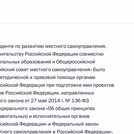
ьство, касающиеся оценки
тов нормативных правовых
равовых актов
денте по развитию местного самоуправления,
вительству Российской Федерации совместно
ипальных образований и Общероссийской
ийский совет местного самоуправления» было
методической и правовой помощи органам
нения, устанавливающие
ссийской Федерации при подготовке ими проектов
х гарантий в связи
ов Российской Федерации, направленных
ам, замещающим
о закона от 27 мая 2014 г. № 136-ФЗ
едерального закона «Об общих принципах
авительных) и исполнительных органов
ссийской Федерации» и Федеральный закон
тного самоуправления в Российской Федерации»,