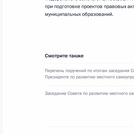
при подготовке проектов правовых ак
муниципальных образований.
Перечень поручений по итогам сов
Правительства
9 августа 2015 года, 20:20
Смотрите также
Внесены изменения в закон о гара
малочисленных народов
Перечень поручений по итогам заседания С
Президенте по развитию местного самоупр
13 июля 2015 года, 19:20
Заседание Совета по развитию местного с
Внесены изменения в закон об об
местного самоуправления
30 июня 2015 года, 22:00