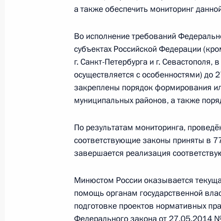
а также обеспечить мониторинг данно
Внесены изменения в КоАП в част
управления госимуществом
Во исполнение требований Федерально
28 ноября 2015 года, 14:10
субъектах Российской Федерации (кро
г. Санкт-Петербурга и г. Севастополя,
осуществляется с особенностями) до 
В законодательство внесены изме
закреплены порядок формирования ил
полномочия органов местного сам
муниципальных районов, а также поря
28 ноября 2015 года, 13:20
По результатам мониторинга, проведё
соответствующие законы приняты в 77
завершается реализация соответству
Внесены изменения в Кодекс об а
правонарушениях и закон об общи
Минюстом России оказывается текуща
местного самоуправления
помощь органам государственной влас
6 октября 2015 года, 19:20
подготовке проектов нормативных пра
Федерального закона от 27.05.2014 №