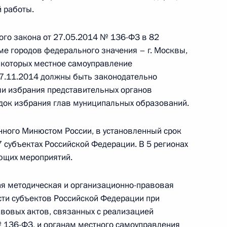
й работы.
и повышения эффективности
го закона от 27.05.2014 № 136-ФЗ в 82
ме городов федерального значения – г. Москвы,
 в которых местное самоуправление
27.11.2014 должны быть законодательно
нения, уточняющие
и избрания представительных органов
оуправления
док избрания глав муниципальных образований.
нного Минюстом России, в установленный срок
 субъектах Российской Федерации. В 5 регионах
ющих мероприятий.
дминистративных
х принципах организации
я методическая и организационно-правовая
ти субъектов Российской Федерации при
вовых актов, связанных с реализацией
 136-ФЗ, и органам местного самоуправления