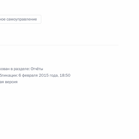
ное самоуправление
ателей
ещания по вопросу
айной ситуации
ован в разделе:
Отчёты
бликации:
6 февраля 2015 года, 18:50
ьного округа
ая версия
ство с целью разъяснения,
 на отлов и содержание