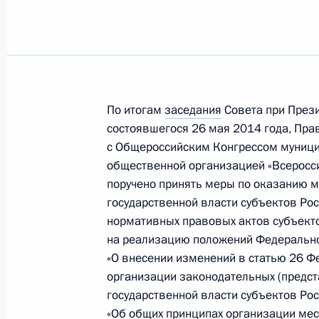
Внесены изменения в законодател
регулирующего воздействия проек
актов и экспертизы нормативных п
По итогам
заседания
Совета при Прези
30 декабря 2015 года, 18:20
состоявшегося 26 мая 2014 года, Пра
с Общероссийским Конгрессом муниц
общественной организацией «Всеросс
поручено принять меры по оказанию 
В законодательство внесены изме
государственной власти субъектов Ро
условия предоставления социальны
нормативных правовых актов субъект
с прекращением полномочий лиц
на реализацию положений Федеральног
госдолжности
«О внесении изменений в статью 26 Ф
30 декабря 2015 года, 18:15
организации законодательных (предст
государственной власти субъектов Ро
«Об общих принципах организации мес