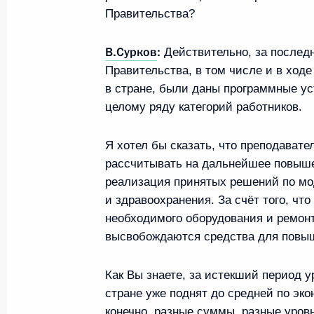
Рабочая встреча с Заместителем П
Правительства?
Владиславом Сурковым
В.Сурков
:
4 апреля 2012 года, 17:30
Действительно, за послед
Правительства, в том числе и в ход
в стране, были даны программные у
целому ряду категорий работников.
Объявлена аккредитация журналист
Президента России в саммите «бо
Я хотел бы сказать, что преподават
19 марта 2012 года, 15:00
рассчитывать на дальнейшее повыше
реализация принятых решений по м
и здравоохранения. За счёт того, чт
необходимого оборудования и ремон
Сергей Собянин назначен председ
высвобождаются средства для повыш
по подготовке и обеспечению пред
в «большой восьмёрке»
Как Вы знаете, за истекший период у
14 февраля 2012 года, 16:00
стране уже поднят до средней по эко
конечно, разные суммы, разные уровн