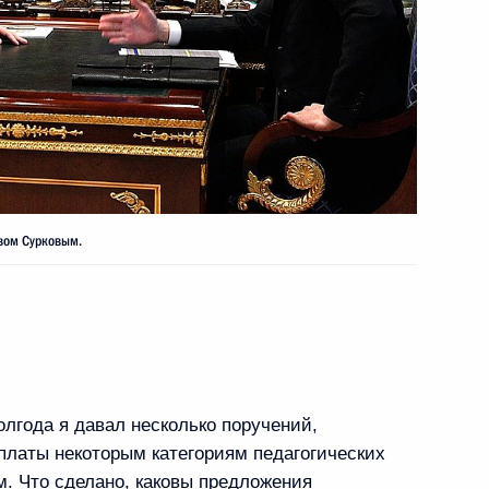
рансуа Олландом
тву «РИА Новости»
вом Сурковым.
ва Российской Федерации
лгода я давал несколько поручений,
платы некоторым категориям педагогических
. Что сделано, каковы предложения