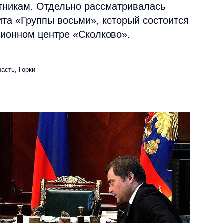
тникам. Отдельно рассматривалась
та «Группы восьми», который состоится
ационном центре «Сколково».
асть, Горки
нии Синдзо Абэ
мит «Группы восьми»