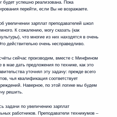
г будет успешно реализована. Пока
ирования перейти, если Вы не возражаете.
и по развитию международной
об увеличении зарплат преподавателей школ
объектов атомной энергетики
много. К сожалению, могу сказать (как
ультуры), что многие из них находятся в очень
то действительно очень несправедливо.
счёты сейчас производим, вместе с Минфином
ита «Группы двадцати»
 в мае дать предложения по технике, как это
вительства уточнял эту задачу: прежде всего
тов, чья квалификация соответствует
реждений. Наверное, по этой логике мы будем
ачу решить.
ь предыдущие материалы
ь задачи по увеличению зарплат
ьных работников. Преподаватели техникумов –