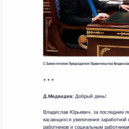
Встреча с Президентом Франции Ф
17 июня 2013 года, 18:45
Интервью информационному агентс
14 июня 2013 года, 00:05
С Заместителем Председателя Правительства Владисла
* * *
Указ о подготовке председательст
в «Группе восьми»
Д.Медведев:
Добрый день!
4 февраля 2013 года, 17:00
Владислав Юрьевич, за последние по
касающихся увеличения заработной 
работников и социальным работникам