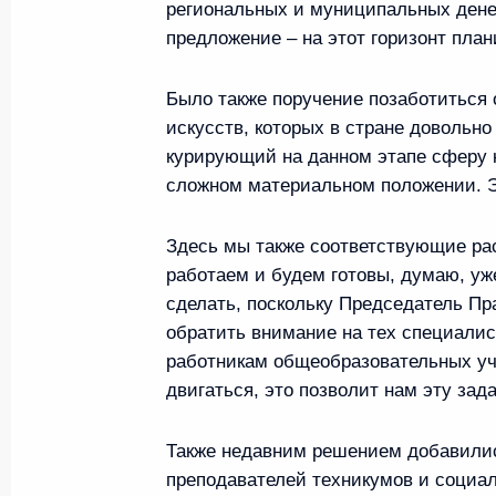
региональных и муниципальных дене
предложение – на этот горизонт план
Об инициативах Президента Росси
Было также поручение позаботиться 
системы безопасной эксплуатации 
искусств, которых в стране довольно 
курирующий на данном этапе сферу к
26 апреля 2011 года, 17:00
сложном материальном положении. Э
Здесь мы также соответствующие ра
Пресс-конференция по итогам самм
работаем и будем готовы, думаю, уже
сделать, поскольку Председатель Пра
28 июня 2010 года, 01:00
обратить внимание на тех специалис
работникам общеобразовательных уч
двигаться, это позволит нам эту зад
Показат
Также недавним решением добавилис
преподавателей техникумов и социал