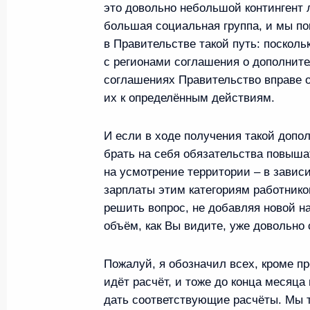
это довольно небольшой контингент 
большая социальная группа, и мы по
Встреча с военнослужащими Во
в Правительстве такой путь: поскол
с регионами соглашения о дополнит
26 июля 2026 года
соглашениях Правительство вправе о
их к определённым действиям.
И если в ходе получения такой доп
брать на себя обязательства повыша
Разделы сайта
Информацион
на усмотрение территории – в завис
Президента
ресурсы
России
Президента Ро
зарплаты этим категориям работнико
решить вопрос, не добавляя новой н
События
Президент Росси
объём, как Вы видите, уже довольно
Текущий ресурс
Структура
Конституция Рос
Видео и фото
Пожалуй, я обозначил всех, кроме п
Государственная
Документы
идёт расчёт, и тоже до конца меся
символика
Контакты
дать соответствующие расчёты. Мы 
Обратиться к Пр
Поиск