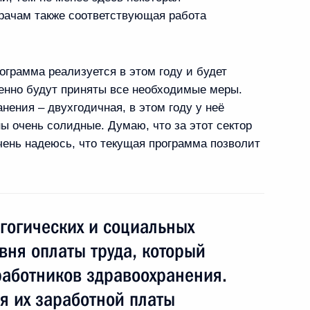
рачам также соответствующая работа
ита «Группы восьми»
грамма реализуется в этом году и будет
енно будут приняты все необходимые меры.
ения – двухгодичная, в этом году у неё
«Группы восьми»
ы очень солидные. Думаю, что за этот сектор
ень надеюсь, что текущая программа позволит
 Германии Ангелой Меркель
гогических и социальных
вня оплаты труда, который
работников здравоохранения.
икобритании Дэвидом
я их заработной платы