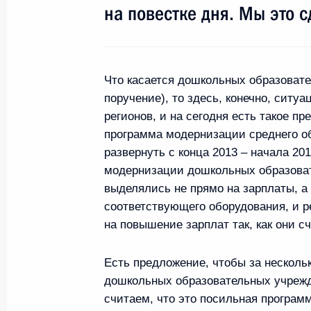
Кэмероном
на повестке дня. Мы это 
26 мая 2011 года, 21:00
Что касается дошкольных образоват
Президенты России, Франции и СШ
поручение), то здесь, конечно, ситу
заявление по нагорно-карабахском
регионов, и на сегодня есть такое пр
программа модернизации среднего о
26 мая 2011 года, 16:30
развернуть с конца 2013 – начала 20
модернизации дошкольных образоват
выделялись не прямо на зарплаты, а 
Встреча с Президентом США Бара
соответствующего оборудования, и р
26 мая 2011 года, 16:00
на повышение зарплат так, как они 
Есть предложение, чтобы за нескольк
дошкольных образовательных учрежд
Саммит «Группы восьми»
считаем, что это посильная програм
26 мая 2011 года, 11:40