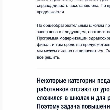
справедливость восстановлена. По в
Пресс-конференция по итогам самм
продолжается.
27 мая 2011 года, 19:00
По общеобразовательным школам про
завершена в следующем, соответств
Программа модернизации здравоохран
В Довиле завершил работу саммит 
финал, и там средства предусмотрен
мы можем сильно не волноваться. Оч
27 мая 2011 года, 16:30
всё решить.
Встреча с Федеральным канцлером
Некоторые категории педа
27 мая 2011 года, 10:40
работников отстают от уро
сложился в школах и для 
Встреча с Премьер-министром Вел
Поэтому задача повышени