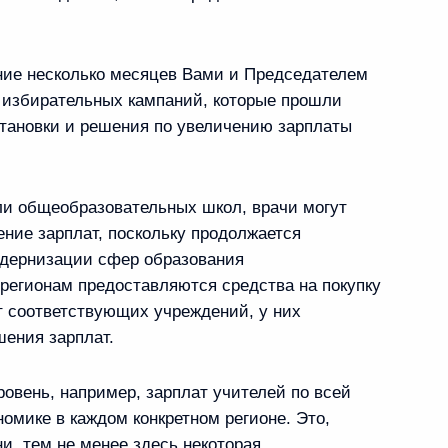
редседателя Правительства
ние несколько месяцев Вами и Председателем
е избирательных кампаний, которые прошли
становки и решения по увеличению зарплаты
ов на освещение участия
льшой восьмёрки»
ели общеобразовательных школ, врачи могут
ние зарплат, поскольку продолжается
одернизации сфер образования
о регионам предоставляются средства на покупку
т соответствующих учреждений, у них
ателем оргкомитета
ения зарплат.
седательства России
ровень, например, зарплат учителей по всей
номике в каждом конкретном регионе. Это,
и, тем не менее здесь некоторая