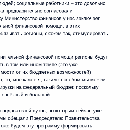
людей; социальные работники – это довольно
ка предварительно согласовали
енно-Морского Флота
ьку Министерство финансов у нас заключает
ельной финансовой помощи, в этих
бязывать регионы, скажем так, стимулировать
олнительной финансовой помощи регионы будут
ть в том или ином темпе (это уже
ные
Официальные
Правовая и
имости от их бюджетных возможностей)
сетевые ресурсы
техническая
ссии
Президента России
информация
в, то, мне кажется, таким способом мы можем
агрузки на федеральный бюджет, поскольку
и
MAX
О портале
 серьёзный и большой.
ВКонтакте
Об использовании
сии
информации сайта
Rutube
реподавателей вузов, по которым сейчас уже
О персональных
Telegram-канал
ца мы обещали Председателю Правительства
данных пользователей
YouTube
тоже будем эту программу формировать,
езиденту
Написать в редакцию