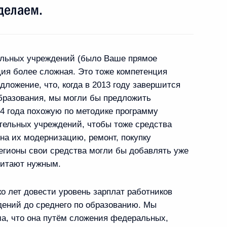
сделаем.
ельных учреждений (было Ваше прямое
А приняли совместное
ация более сложная. Это тоже компетенция
у конфликту
едложение, что, когда в 2013 году завершится
бразования, мы могли бы предложить
14 года похожую по методике программу
ельных учреждений, чтобы тоже средства
на их модернизацию, ремонт, покупку
ком Обамой
егионы свои средства могли бы добавлять уже
считают нужным.
о лет довести уровень зарплат работников
ений до среднего по образованию. Мы
ма, что она путём сложения федеральных,