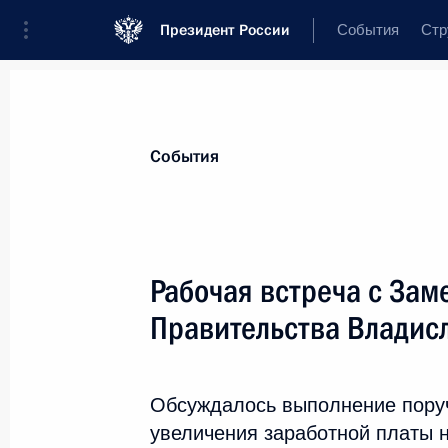
Президент России
События
Стр
Материалы по выбранной теме
События
«Большая восьмёрка»,
69 результа
Рабочая встреча с Зам
Интервью Сергея Иванова программ
Правительства Владис
15 февраля 2014 года, 21:00
Обсуждалось выполнение пору
Обращение Владимира Путина в св
увеличения заработной платы 
председательства Российской Феде