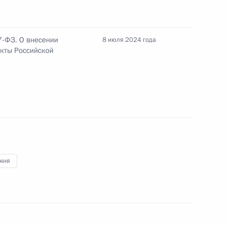
ьной таможенной службы
7-ФЗ. О внесении
8 июля 2024 года
кты Российской
га на ввоз комплектующих
жня
 за незаконное получение
ляющих коммерческую,
 том числе в базах данных