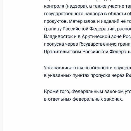
о таможенном регулировании, кас
контроля (надзора), а также участие 
транспортных средств
государственного надзора в области 
23 марта 2026 года, 17:10
продуктов, материалов и изделий не т
границу Российской Федерации, распо
Владивосток и в Арктической зоне Рос
пропуска через Государственную гран
В КоАП внесены изменения, уточня
Правительством Российской Федераци
за нарушение таможенных правил 
аппарат Кодекса в соответствие с 
Устанавливаются особенности осущест
29 декабря 2025 года, 11:55
в указанных пунктах пропуска через Г
Кроме того, Федеральным законом уто
в отдельных федеральных законах.
Изменён порядок направления в т
о принятии предварительного реш
27 октября 2025 года, 14:10