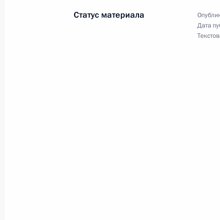
24 июня 2025 года, 17:00
Статус материала
Опублик
Дата пу
Текстов
В закон об Особой экономической
области внесены изменения, уточ
операций с товарами Евразийског
24 июня 2025 года, 15:00
В закон о таможенном регулирова
28 декабря 2024 года, 14:00
Подписан закон об отмене тарифны
углеводородов