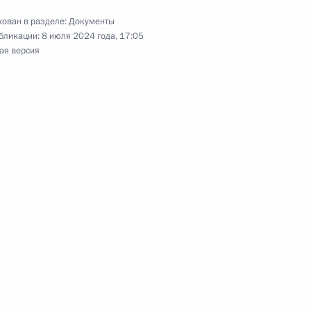
ован в разделе:
Документы
бликации:
8 июля 2024 года, 17:05
ая версия
 зоне в Калининградской
няющие порядок таможенных
о экономического союза
нии внесены изменения
х льгот для некоторых