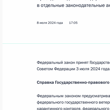
26 июня 2026 года, 20:25
в отдельные законодательные а
Ратифицировано соглашение между
8 июля 2024 года
17:05
о порядке пенсионного обеспечени
органов и членов их семей
10 июня 2026 года, 17:15
Федеральный закон принят Государств
Внесено изменение в Указ об особ
Советом Федерации 3 июля 2024 года
регулирования на государственной
Справка Государственно-правового
30 мая 2026 года, 18:45
Федеральным законом предусматрива
федерального государственного ветери
Уточнены отдельные положения рос
карантинного контроля, федерального