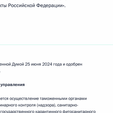
кты Российской Федерации».
 Россией и Южной Осетией
я сотрудников таможенных
енной Думой 25 июня 2024 года и одобрен
енностях таможенного
.
 границе
 управления
ется осуществление таможенными органами
нарного контроля (надзора), санитарно-
сийского законодательства
 государственного карантинного фитосанитарного