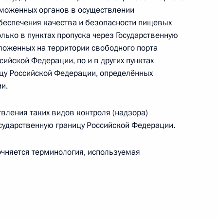
ающиеся автомобильных
таможенных органов в осуществлении
обеспечения качества и безопасности пищевых
олько в пунктах пропуска через Государственную
ложенных на территории свободного порта
сийской Федерации, по и в других пунктах
ицу Российской Федерации, определённых
ющие ответственность
и.
и приводящие понятийный
правом ЕАЭС
вления таких видов контроля (надзора)
осударственную границу Российской Федерации.
чняется терминология, используемая
аможенный орган заявления
ения о классификации товара