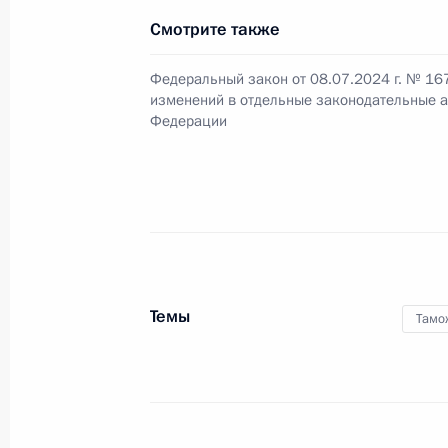
Смотрите также
Встреча с руководителем Федерал
Валерием Пикалёвым
Федеральный закон от 08.07.2024 г. № 16
изменений в отдельные законодательные а
24 октября 2025 года, 14:10
Федерации
Подписан закон, касающийся нало
для ряда гражданских БПЛА
31 июля 2025 года, 13:20
Темы
Тамо
Усилена уголовная ответственность
и использование сведений, состав
налоговую или банковскую тайну, в
таможни