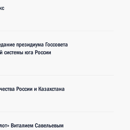
кс
едание президиума Госсовета
й системы юга России
ества России и Казахстана
флот» Виталием Савельевым