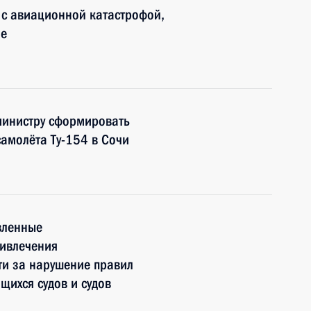
и с авиационной катастрофой,
ае
министру сформировать
самолёта Ту-154 в Сочи
вленные
ривлечения
ти за нарушение правил
щихся судов и судов