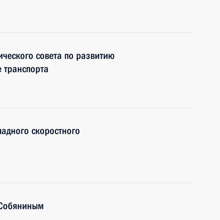
ческого совета по развитию
е транспорта
падного скоростного
 Собяниным