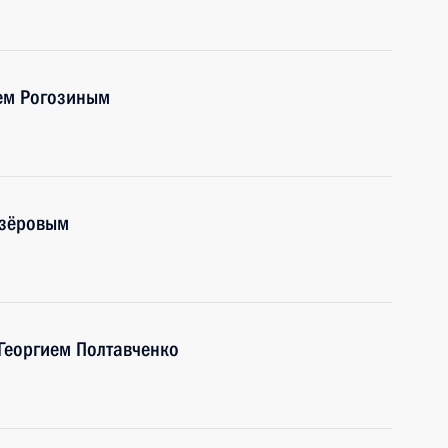
ем Рогозиным
озёровым
Георгием Полтавченко