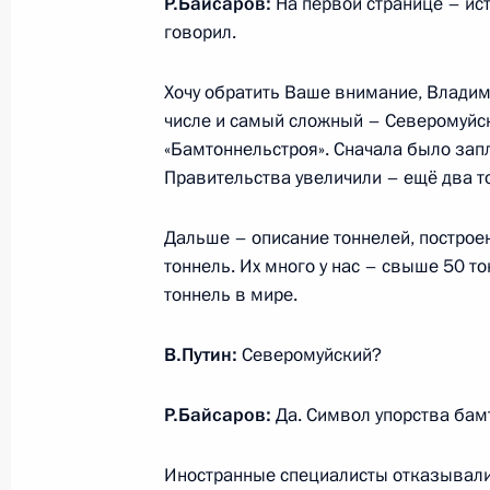
Р.Байсаров:
На первой странице – ист
говорил.
Хочу обратить Ваше внимание, Владим
числе и самый сложный – Северомуйс
«Бамтоннельстроя». Сначала было зап
Правительства увеличили – ещё два т
Дальше – описание тоннелей, постро
тоннель. Их много у нас – свыше 50 т
тоннель в мире.
Разделы сайта
Информацион
Президента
ресурсы
России
Президента Ро
В.Путин:
Северомуйский?
События
Президент России
Р.Байсаров:
Да. Символ упорства бам
Текущий ресурс
Структура
Конституция Росс
Видео и фото
Иностранные специалисты отказывалис
Государственная
Документы