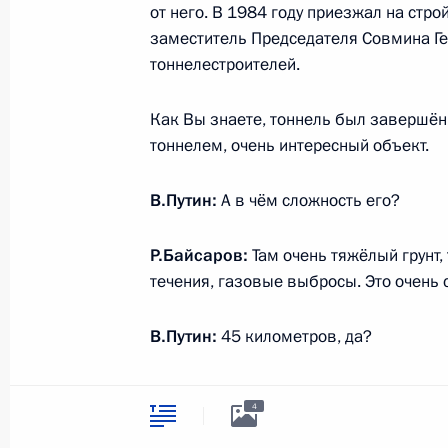
символика
от него. В 1984 году приезжал на стр
Контакты
Обратиться к Пре
заместитель Председателя Совмина Ге
Поиск
Президент Росси
тоннелестроителей.
гражданам школь
возраста
Для СМИ
Виртуальный тур 
Как Вы знаете, тоннель был завершён,
Кремлю
Подписаться
тоннелем, очень интересный объект.
Владимир Путин 
Справочник
личный сайт
В.Путин:
А в чём сложность его?
Дикая природа Ро
Версия для людей
с ограниченными
возможностями
Р.Байсаров:
Там очень тяжёлый грунт
течения, газовые выбросы. Это очень 
English
В.Путин:
45 километров, да?
Администрация
Президента России
Р.Байсаров:
[45 километров] тоннелей
2026 год
4
километра.