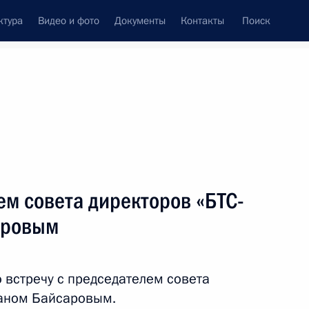
ктура
Видео и фото
Документы
Контакты
Поиск
ем совета директоров «БТС-
аровым
 встречу с председателем совета
ланом Байсаровым.