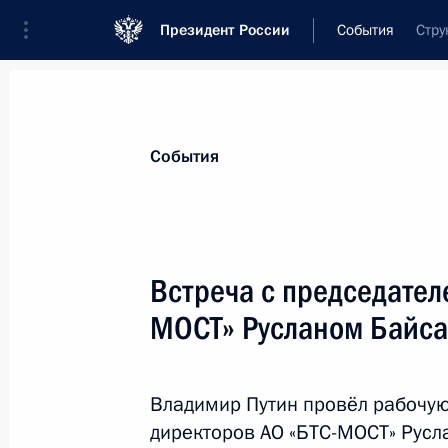
Президент России
События
Стру
События
Встреча с председател
МОСТ» Русланом Байс
Владимир Путин провёл рабочую
директоров АО «БТС-МОСТ» Рус