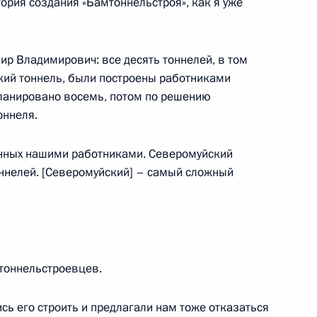
ория создания «Бамтоннельстроя», как я уже
ир Владимирович: все десять тоннелей, в том
кий тоннель, были построены работниками
ланировано восемь, потом по решению
оннеля.
енных нашими работниками. Северомуйский
оннелей. [Северомуйский] – самый сложный
ные
Официальные
Правовая и
сетевые ресурсы
техническая
ссии
Президента России
информация
MAX
О портале
тоннельстроевцев.
ВКонтакте
Об использовании
ии
информации сайта
Rutube
ь его строить и предлагали нам тоже отказаться
О персональных
Telegram-канал