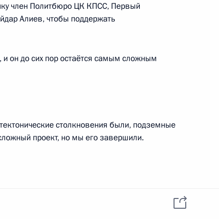
данных пользователей
ойку член Политбюро ЦК КПСС, Первый
YouTube
зиденту
Написать в редакцию
йдар Алиев, чтобы поддержать
и —
ного
по
 и он до сих пор остаётся самым сложным
—
ссии
, тектонические столкновения были, подземные
сложный проект, но мы его завершили.
Все материалы сайта
доступны по лицензии:
Creative Commons
Attribution 4.0
 всего мы там построили, а этот – 15,5
International