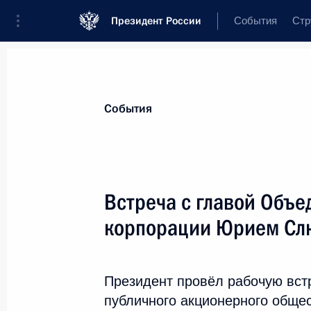
Президент России
События
Стр
Материалы по выбранной теме
События
Транспорт,
1106 результатов
Встреча с главой Объ
Показа
корпорации Юрием Сл
26 января Владимир Путин примет 
открытия транспортной развязки н
Президент провёл рабочую вст
автомобильной дороги М10 «Россия
публичного акционерного обще