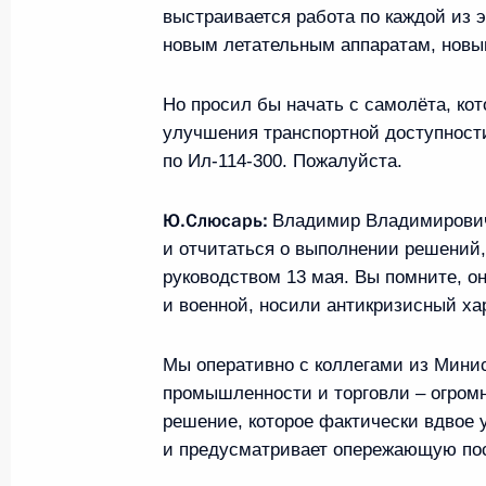
выстраивается работа по каждой из э
новым летательным аппаратам, новы
В законодательство внесено измен
проезда к месту отдыха для пенси
Но просил бы начать с самолёта, ко
в районах Крайнего Севера и прир
улучшения транспортной доступности
по Ил‑114‑300. Пожалуйста.
30 декабря 2020 года, 09:55
Ю.Слюсарь:
Владимир Владимирович,
и отчитаться о выполнении решений
Заседание Комиссии по вопросам 
руководством 13 мая. Вы помните, о
назначения и навигационно-инфо
и военной, носили антикризисный ха
на основе системы ГЛОНАСС
15 декабря 2020 года, 12:00
Мы оперативно с коллегами из Мини
промышленности и торговли – огромн
решение, которое фактически вдвое 
и предусматривает опережающую пос
Совещание о параметрах финансов
программы ОАО «РЖД»