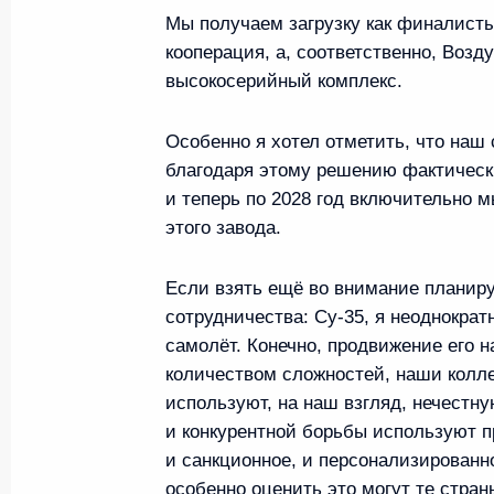
Мы получаем загрузку как финалисты
8 декабря 2020 года, 14:05
кооперация, а, соответственно, Воз
высокосерийный комплекс.
Внесены изменения в закон о госу
Особенно я хотел отметить, что наш
за осуществлением международных
благодаря этому решению фактически
и теперь по 2028 год включительно 
8 декабря 2020 года, 12:50
этого завода.
Если взять ещё во внимание планиру
Заседание рабочей группы Госсове
сотрудничества: Су‑35, я неоднократ
«Транспорт»
самолёт. Конечно, продвижение его 
количеством сложностей, наши колле
19 ноября 2020 года, 14:00
используют, на наш взгляд, нечестн
и конкурентной борьбы используют п
и санкционное, и персонализированн
Встреча с председателем совета д
особенно оценить это могут те стран