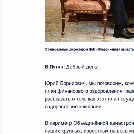
работ по содержанию автодорог
30 декабря 2020 года, 16:05
Подписан закон, предусматривающ
С генеральным директором ПАО «Объединённая авиаст
ответственность за неисполнение 
платы за проезд транспортного ср
В.Путин:
Добрый день!
автомобильным дорогам
30 декабря 2020 года, 14:10
Юрий Борисович, мы поговорим, коне
план финансового оздоровления, раз
рассказать о том, как этот план осу
Рабочая встреча с Председателем 
оздоровление компании.
Мишустиным
В периметр Объединённой авиастрои
30 декабря 2020 года, 13:30
наших крупных, известных на весь м