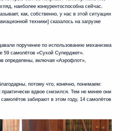
згляд, наиболее конкурентоспособна сейчас.
зывает, как, собственно, у нас в этой ситуации
виационной техники] сказалось на загрузке
ербурга Александром
 давали поручение по использованию механизма
ке 59 самолётов «Сухой Суперджет».
ов определены, включая «Аэрофлот»,
» поднят государственный
лагодарны, потому что, конечно, понимаем:
 практически вдвое снизился. Тем не менее они
самолётов забирают в этом году, 14 самолётов
льного и городского