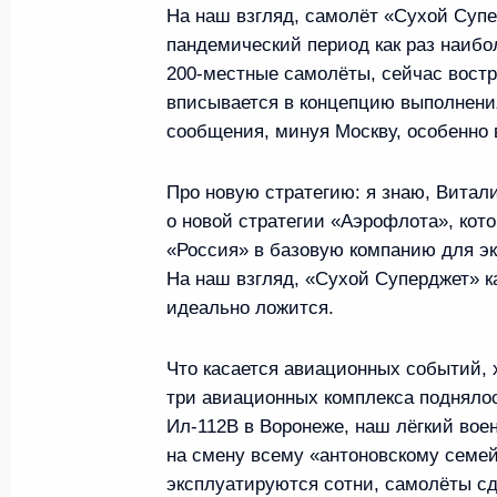
27 августа 2020 года, 15:20
На наш взгляд, самолёт «Сухой Супе
пандемический период как раз наибо
200‑местные самолёты, сейчас вост
вписывается в концепцию выполнени
Встреча с главой Объединённой а
сообщения, минуя Москву, особенно 
Юрием Слюсарем
3 августа 2020 года, 13:10
Про новую стратегию: я знаю, Витал
о новой стратегии «Аэрофлота», кот
«Россия» в базовую компанию для э
Поздравление работникам и ветер
На наш взгляд, «Сухой Суперджет» к
идеально ложится.
транспорта
2 августа 2020 года, 09:30
Что касается авиационных событий, 
три авиационных комплекса поднялос
Ил‑112В в Воронеже, наш лёгкий вое
Законодательно установлены особ
на смену всему «антоновскому семей
градостроительных и земельных от
эксплуатируются сотни, самолёты сд