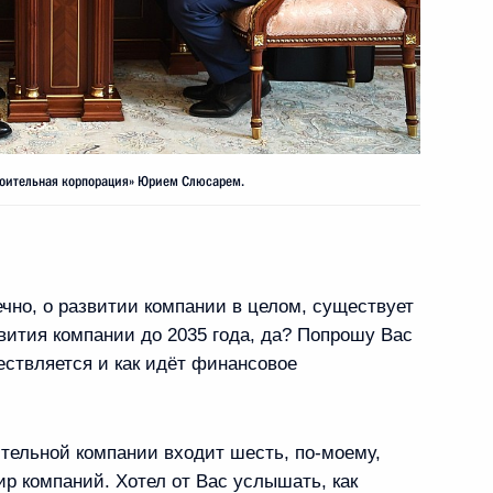
ий административную
роительная корпорация» Юрием Слюсарем.
обязанности по внесению
едства по платным
чно, о развитии компании в целом, существует
вития компании до 2035 года, да? Попрошу Вас
ществляется и как идёт финансовое
Правительства Михаилом
тельной компании входит шесть, по‑моему,
ир компаний. Хотел от Вас услышать, как