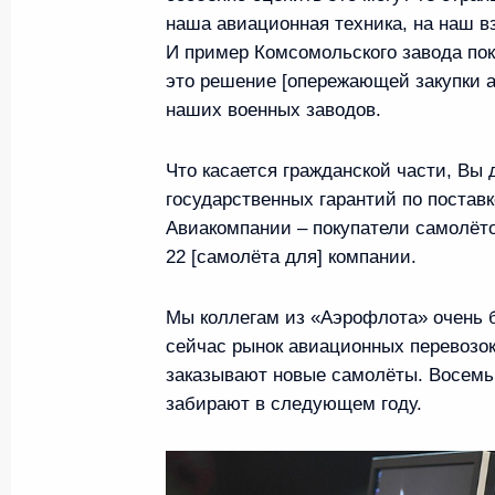
Полтавченко
наша авиационная техника, на наш в
3 ноября 2020 года, 19:00
И пример Комсомольского завода пока
это решение [опережающей закупки а
наших военных заводов.
Встреча с губернатором Санкт-Пет
Что касается гражданской части, Вы
Бегловым
государственных гарантий по постав
3 ноября 2020 года, 18:40
Авиакомпании – покупатели самолёт
22 [самолёта для] компании.
На ледоколе «Виктор Черномырдин
Мы коллегам из «Аэрофлота» очень б
флаг
сейчас рынок авиационных перевозок
заказывают новые самолёты. Восемь 
3 ноября 2020 года, 18:00
забирают в следующем году.
Работникам и ветеранам автомоби