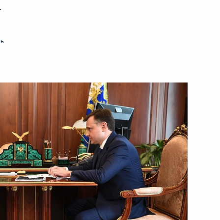
.
ль
местного заседания Госсовета
итию и нацпроектам
ва
ля установлена возможность
прощенного порядка выбора
ри осуществлении закупок