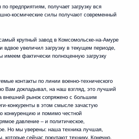
 по предприятиям, получает загрузку вся
душно‑космические силы получают современный
дарственном контроле
 самый крупный завод в Комсомольске‑на‑Амуре
 автомобильных перевозок
 вдвое увеличил загрузку в текущем периоде,
мы имеем фактически полноценную загрузку
емые контакты по линии военно‑технического
та по направлению
но Вам докладывал, на наш взгляд, это лучший
на внешний рынок сопряжено с большим
ги‑конкуренты в этом смысле зачастую
ую конкуренцию и помимо честной
рямое давление – и политическое,
ое. Но мы уверены: наша техника лучшая,
иректоров ОСК Георгием
ы, которые сейчас покупают технику. Конечно,