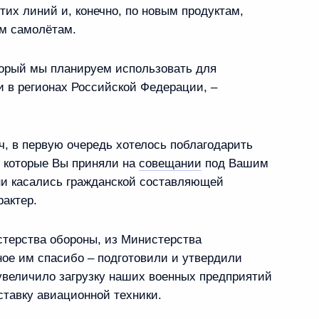
тих линий и, конечно, по новым продуктам,
м самолётам.
ение, касающееся оплаты
онеров, проживающих
торый мы планируем использовать для
авненных к ним местностях
 в регионах Российской Федерации, –
 в первую очередь хотелось поблагодарить
, которые Вы приняли на
совещании
под Вашим
развития авиации общего
ни касались гражданской составляющей
рмационных технологий
рактер.
стерства обороны, из Министерства
ое им спасибо – подготовили и утвердили
увеличило загрузку наших военных предприятий
тавку авиационной техники.
ого плана и инвестиционной