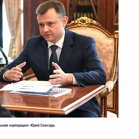
сширенного заседания
та
ловства Ильёй Шестаковым
льная корпорация» Юрий Слюсарь.
 участках трассы «Таврида»