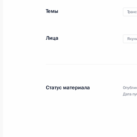
13 июля 2015 года, 15:45
Темы
Транс
Внесены изменения в Налоговый ко
закона о свободном порте Владиво
Лица
Якун
13 июля 2015 года, 15:25
Внесены изменения в законодатель
закона о свободном порте Владиво
Статус материала
Опублик
13 июля 2015 года, 15:20
Дата пу
Подписан закон о свободном порте
13 июля 2015 года, 15:15