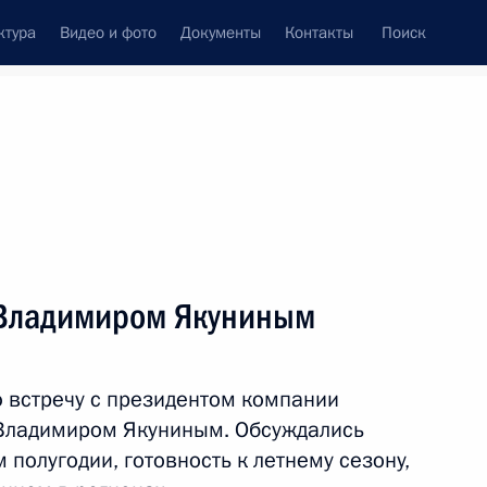
ктура
Видео и фото
Документы
Контакты
Поиск
Все темы
Подписаться на ленту
 Владимиром Якуниным
ть следующие материалы
 встречу с президентом компании
анам железнодорожного
 Владимиром Якуниным. Обсуждались
 полугодии, готовность к летнему сезону,