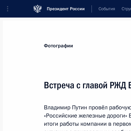
Президент России
События
Стру
Материалы по выбранной теме
Фотографии
Транспорт,
1106 результатов
Встреча с главой РЖД
Показа
Владимир Путин провёл рабочую
Поздравление работникам и ветер
«Российские железные дороги»
транспорта России
итоги работы компании в первом
2 августа 2015 года, 10:00