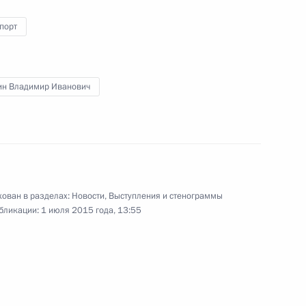
порт
декс в связи с принятием
сток
ин Владимир Иванович
ство в связи с принятием
сток
ован в разделах:
Новости
,
Выступления и стенограммы
бликации:
1 июля 2015 года, 13:55
 Владивосток