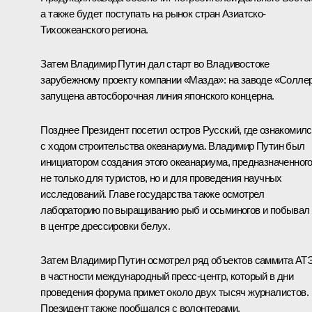
а также будет поступать на рынок стран Азиатско-
Тихоокеанского региона.
Затем Владимир Путин дал старт во Владивостоке
зарубежному проекту компании «Мазда»: на заводе «Солле
запущена автосборочная линия японского концерна.
Позднее Президент посетил остров Русский, где ознакомил
с ходом строительства океанариума. Владимир Путин был
инициатором создания этого океанариума, предназначенног
не только для туристов, но и для проведения научных
исследований. Главе государства также осмотрел
лабораторию по выращиванию рыб и осьминогов и побывал
в центре дрессировки белух.
Затем Владимир Путин осмотрел ряд объектов саммита
АТ
в частности международный пресс-центр, который в дни
проведения форума примет около двух тысяч журналистов.
Президент также пообщался с волонтерами,