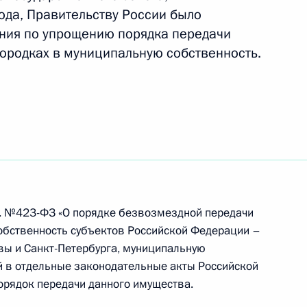
тивного развития территорий
ода, Правительству России было
ния по упрощению порядка передачи
городках в муниципальную собственность.
нта по формированию
редитования граждан,
азивших согласие
ля строительства жилого дома
. №423-ФЗ «О порядке безвозмездной передачи
обственность субъектов Российской Федерации –
нта об упрощении порядка
вы и Санкт-Петербурга, муниципальную
енных городках
й в отдельные законодательные акты Российской
орядок передачи данного имущества.