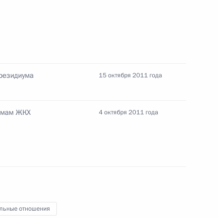
нта об упрощении порядка
енных городках
президиума
15 октября 2011 года
лемам ЖКХ
4 октября 2011 года
езии и картографии
ении в действие Земельного
ные акты
льные отношения