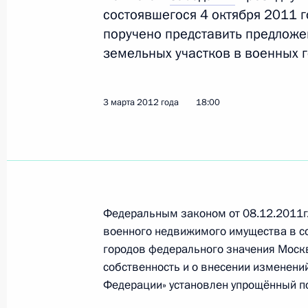
и расположенных в местах перспек
состоявшегося 4 октября 2011 г
11 апреля 2012 года, 12:30
поручено представить предложе
земельных участков в военных 
Об исполнении поручения Президе
3 марта 2012 года
18:00
специальных условий ипотечного к
имеющих трёх и более детей и выр
на получение земельного участка д
5 апреля 2012 года, 13:00
Федеральным законом от 08.12.2011г
военного недвижимого имущества в с
Об исполнении поручения Президе
городов федерального значения Моск
передачи земельных участков в во
собственность и о внесении изменени
в муниципальную собственность
Федерации» установлен упрощённый п
3 марта 2012 года, 18:00