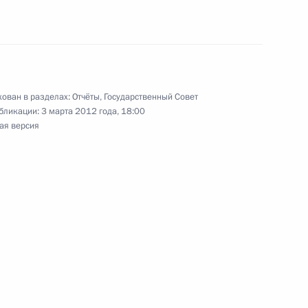
мельного кодекса
ован в разделах:
Отчёты
,
Государственный Совет
бликации:
3 марта 2012 года, 18:00
ая версия
те конкуренции и другие
рах»