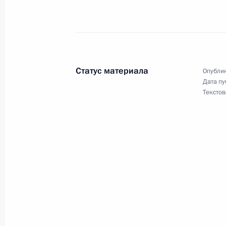
Внесены изменения в статью 93 Зе
14 декабря 2011 года, 10:30
Статус материала
Опублик
Дата пу
Текстов
Внесены изменения в закон о защи
законодательные акты
5 декабря 2011 года, 09:00
Внесены изменения в закон «О нед
3 декабря 2011 года, 11:00