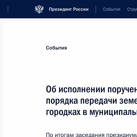
Президент России
События
Стру
Материалы по выбранной теме
События
Земельные отношения,
223 резуль
Об исполнении поруче
Показа
порядка передачи земе
городках в муниципаль
Об исполнении поручения Президе
по недопущению злоупотреблений 
земельными участками, находящими
По итогам
заседания
президиума