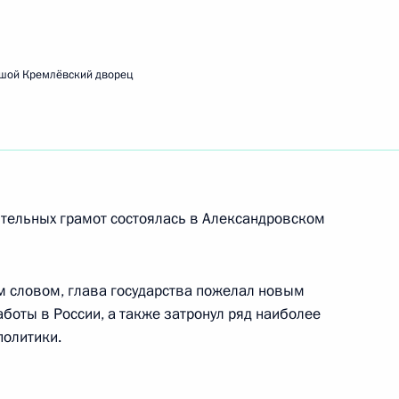
шой Кремлёвский дворец
ами иностранных государств
аю избрания на пост
тельных грамот состоялась в Александровском
м словом, глава государства пожелал новым
боты в России, а также затронул ряд наиболее
грамот послами иностранных
политики.