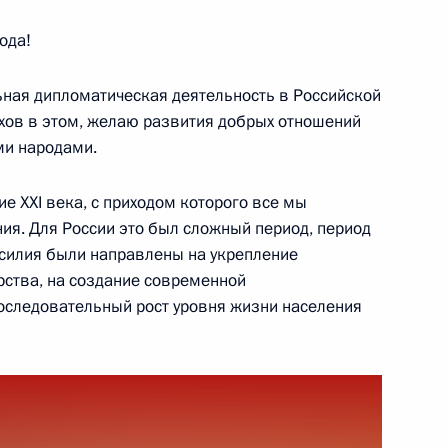
ода!
ра Азимова Постоянным
ьная дипломатическая деятельность в Российской
ации при Организации
хов в этом, желаю развития добрых отношений
в Европе
ми народами.
е XXI века, с приходом которого все мы
я. Для России это был сложный период, период
силия были направлены на укрепление
рства, на создание современной
оследовательный рост уровня жизни населения
енно-Морского Флота