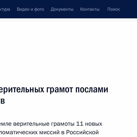
ктура
Видео и фото
Документы
Контакты
Поиск
Все темы
Подписаться на ленту
ерительных грамот послами
канских государств
тв
емле верительные грамоты 11 новых
аром Лунгу
ломатических миссий в Российской