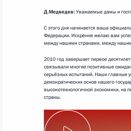
Д.Медведев:
Уважаемые дамы и госп
Дмитрий Медведев назначил Анва
С этого дня начинается ваша официал
представителем Российской Федер
Федерации. Искренне желаю вам успе
по безопасности и сотрудничеству 
между нашими странами, между наши
31 июля 2008 года, 16:40
2010 год завершает первое десятилети
связывали многие позитивные ожидани
серьёзных испытаний. Наши главные у
демократических основ нашего госуда
высокотехнологичной экономики, на п
Встреча с военнослужащими Во
страны.
26 июля 2026 года