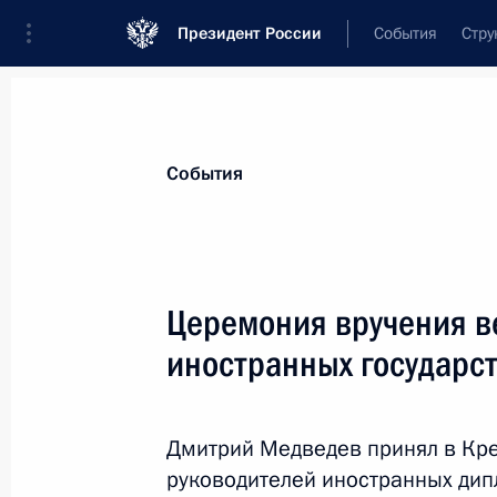
Президент России
События
Стру
Материалы по выбранной теме
События
Замбия,
6 результатов
Церемония вручения в
Встреча с главами делегаций афри
иностранных государс
17 июня 2023 года, 21:15
Дмитрий Медведев принял в Кр
Встреча с Президентом Замбии Эдг
руководителей иностранных дип