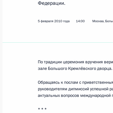
26 июля 2018 года, 21:30
Федерации.
5 февраля 2010 года
14:00
Москва, Боль
Вручение верительных грамот посл
22 февраля 2012 года, 13:30
Поздравление Майклу Сате по случ
По традиции церемония вручения вери
Президента Замбии
зале Большого Кремлёвского дворца.
23 сентября 2011 года, 18:00
Обращаясь к послам с приветственны
руководителям дипмиссий успешной ра
Церемония вручения верительных 
актуальных вопросов международной 
государств
* * *
5 февраля 2010 года, 14:00