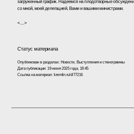
загруженный график. Надеемся на плодотворные обсужден
со мной, моей делегацией, Вами и вашими министрами.
<…>
Статус материала
Опубликован в разделах:
Новости
,
Выступления и стенограммы
Дата публикации:
19 июня 2025 года, 18:45
Ссылка на материал:
kremlin.ru/d/77216