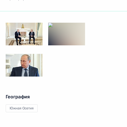
География
Южная Осетия