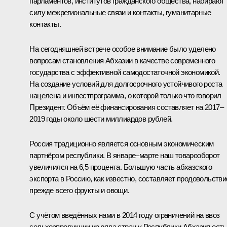
парламентов, институтов гражданского общества, набирают
силу межрегиональные связи и контакты, гуманитарные
контакты.
На сегодняшней встрече особое внимание было уделено
вопросам становления Абхазии в качестве современного
государства с эффективной самодостаточной экономикой.
На создание условий для долгосрочного устойчивого роста
нацелена и инвестпрограмма, о которой только что говорил
Президент. Объём её финансирования составляет на 2017–
2019 годы около шести миллиардов рублей.
Россия традиционно является основным экономическим
партнёром республики. В январе–марте наш товарооборот
увеличился на 6,5 процента. Большую часть абхазского
экспорта в Россию, как известно, составляет продовольстви
прежде всего фрукты и овощи.
С учётом введённых нами в 2014 году ограничений на ввоз
сельхозпродукции из ряда стран у Республики Абхазия есть