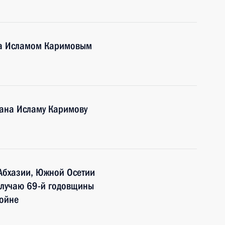
на Исламом Каримовым
тана Исламу Каримову
Абхазии, Южной Осетии
случаю 69-й годовщины
войне