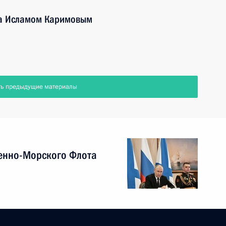
на Исламом Каримовым
ть предыдущие материалы
енно-Морского Флота