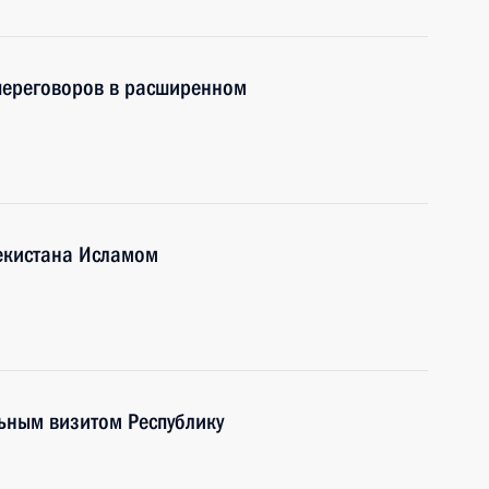
 переговоров в расширенном
бекистана Исламом
ьным визитом Республику