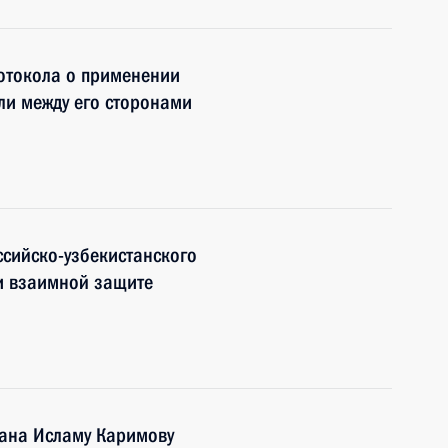
отокола о применении
ли между его сторонами
сийско-узбекистанского
и взаимной защите
тана Исламу Каримову