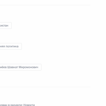
ом Узбекистана Шавкатом
кистан
няя политика
 Азербайджана, Казахстана,
иёев Шавкат Миромонович
на Шавкатом Мирзиёевым
ован в разделе:
Новости