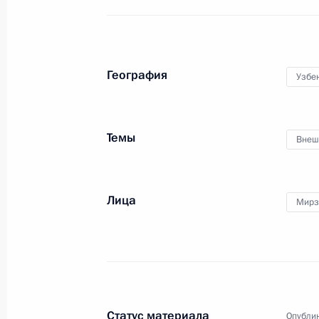
1 сентября 2020 года, 10:00
Телефонный разговор с Президент
География
Узбе
Мирзиёевым
24 июля 2020 года, 12:30
Темы
Внеш
Телефонные разговоры с лидерами
Таджикистана и Узбекистана
Лица
Мирз
2 июля 2020 года, 12:45
Встреча с Президентом Узбекиста
23 июня 2020 года, 19:00
Статус материала
Опублик