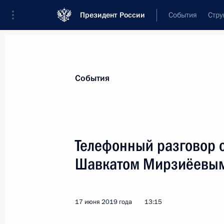
Президент России
События
Стру
Материалы по выбранной теме
События
Узбекистан,
225 результатов
Телефонный разговор 
Показа
Шавкатом Мирзиёевы
Телефонный разговор с Президент
Мирзиёевым
17 июня 2019 года
13:15
7 мая 2021 года, 14:55