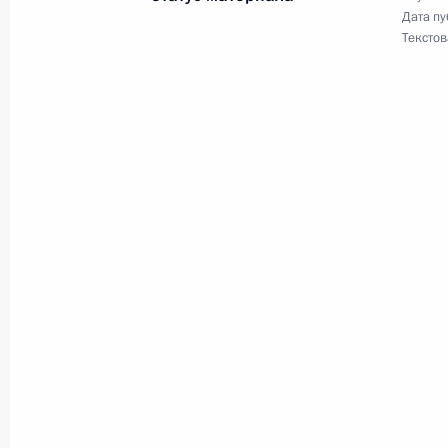
Дата пу
Текстов
Телефонный разговор с Президент
Мирзиёевым
7 мая 2020 года, 13:30
Телефонный разговор с Президент
Мирзиёевым
12 февраля 2020 года, 17:20
Встреча с Президентом Узбекиста
20 декабря 2019 года, 22:20