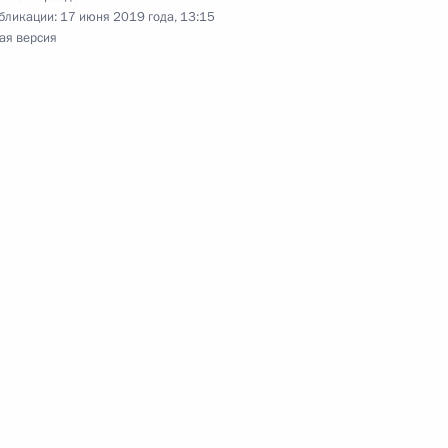
бликации:
17 июня 2019 года, 13:15
ая версия
ом Узбекистана Шавкатом
ом Узбекистана Шавкатом
на Шавкатом Мирзиёевым