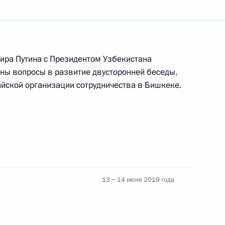
ом Узбекистана Шавкатом
ира Путина с Президентом Узбекистана
ы вопросы в развитие двусторонней беседы,
йской организации сотрудничества в Бишкеке.
ом Узбекистана Шавкатом
13 − 14 июня 2019 года
ана с Днём независимости