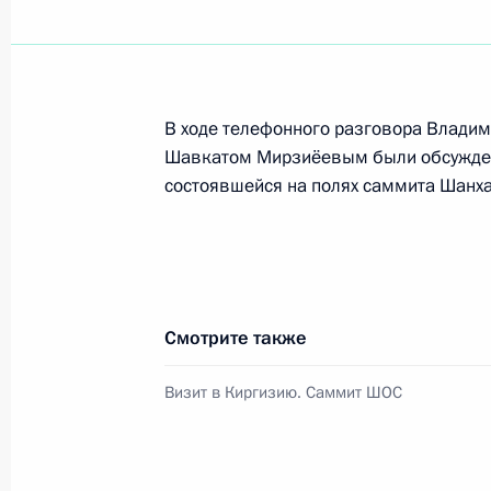
Телефонный разговор с Президент
Мирзиёевым
В ходе телефонного разговора Владим
Шавкатом Мирзиёевым были обсужден
30 декабря 2020 года, 13:00
состоявшейся на полях саммита Шанха
Телефонный разговор с Президент
Мирзиёевым
30 ноября 2020 года, 18:25
Смотрите также
Визит в Киргизию. Саммит ШОС
Поздравление Президенту Узбекист
республики