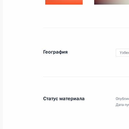
10 − 11 декабря 2014 года
28 фото
География
Узбе
Статус материала
Опублик
Государственный визит в
Дата пу
Турецкую Республику