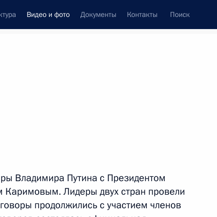
ктура
Видео и фото
Документы
Контакты
Поиск
си
встречи
Церемонии
апрель, 2015
ть следующие материалы
Рабочий визит в Венгрию
оры Владимира Путина с Президентом
м Каримовым. Лидеры двух стран провели
еговоры продолжились с участием членов