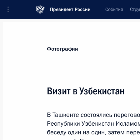
Президент России
События
Стру
Видеозаписи
Фотографии
Аудиозапи
Все материалы
Поездки
Совещания, 
Фотографии
Показа
Визит в Узбекистан
Поездка в Республику
В Ташкенте состоялись перегов
Хакасия
Республики Узбекистан Исламо
беседу один на один, затем пер