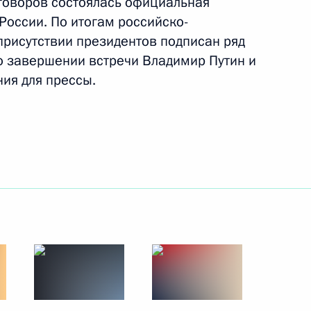
говоров состоялась официальная
России. По итогам российско-
17 февраля 2015 года
22 фото
присутствии президентов подписан ряд
По завершении встречи Владимир Путин и
ия для прессы.
Поездка в Санкт-Петербург