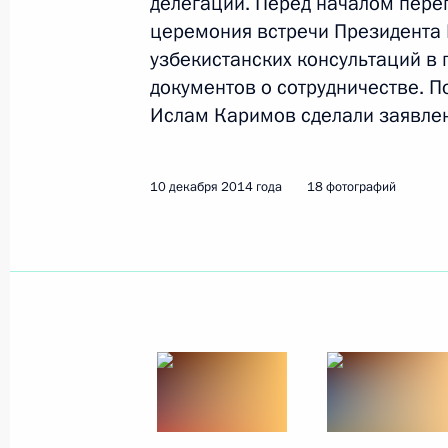
делегаций. Перед началом пере
церемония встречи Президента 
21 апреля 2015 года
10 фото
узбекистанских консультаций в 
документов о сотрудничестве. 
Ислам Каримов сделали заявлен
10 декабря 2014 года
18 фотографий
Официальный визит в Египет