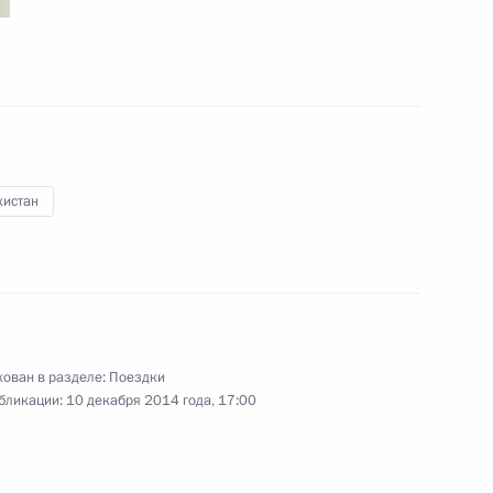
10 декабря 2014 года
18 фото
кистан
ован в разделе:
Поездки
Визит в Австралию. Саммит
бликации:
10 декабря 2014 года, 17:00
«Группы двадцати»