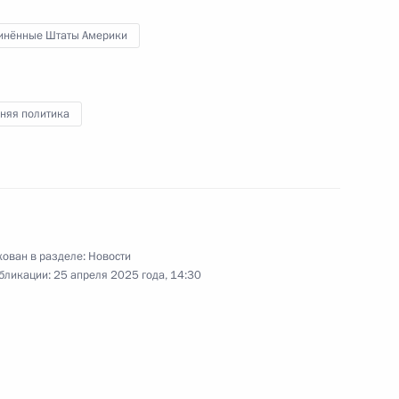
инённые Штаты Америки
идента США Стивеном
няя политика
та России Юрия Ушакова
 Владимира Путина
ован в разделе:
Новости
ампом
бликации:
25 апреля 2025 года, 14:30
та России Юрия Ушакова