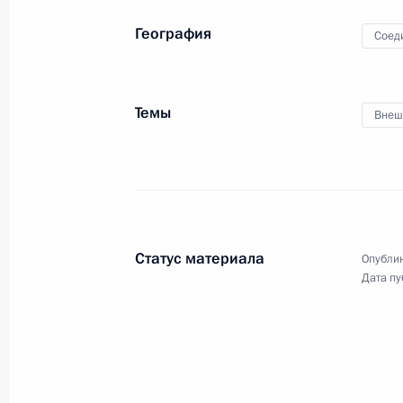
7 августа 2025 года, 12:00
География
Соед
Встреча со спецпосланником През
Уиткоффом
Темы
Внеш
6 августа 2025 года, 11:50
Комментарий помощника Президен
по итогам телефонного разговора
Статус материала
Опублик
с Президентом США Дональдом Тр
Дата пу
3 июля 2025 года, 19:30
Комментарий помощника Президен