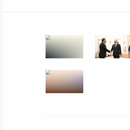
Комментарий помощника Президен
о встрече Владимира Путина и Дон
9 августа 2025 года, 02:10
Ответы на вопросы представителе
7 августа 2025 года, 15:00
Комментарий помощника Президен
о встрече Владимира Путина со сп
США Стивеном Уиткоффом