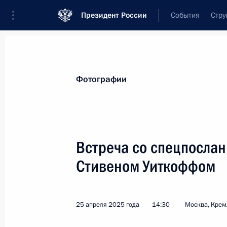
Президент России
События
Стру
Материалы по выбранной теме
Фотографии
Соединённые Штаты Америки,
316 
Встреча со спецпосла
Показа
Стивеном Уиткоффом
Комментарий помощника Президен
к предстоящей встрече Владимира 
25 апреля 2025 года
14:30
Москва, Крем
14 августа 2025 года, 12:20