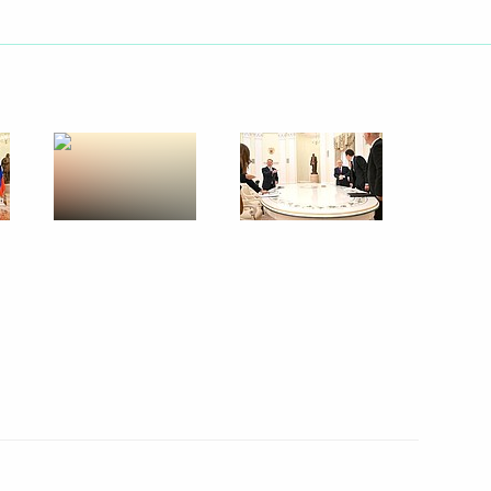
та России Юрия Ушакова
альда Трампа
й СМИ
та России Юрия Ушакова
ецпосланником Президента