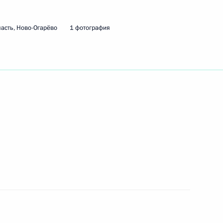
асть, Ново-Огарёво
1 фотография
та России Юрия Ушакова
альда Трампа
й СМИ
та России Юрия Ушакова
ецпосланником Президента