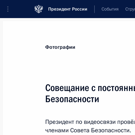
Президент России
События
Стру
Материалы по выбранной теме
Фотографии
Соединённые Штаты Америки,
316 
Совещание с постоянн
Показа
Безопасности
Комментарий помощника Президен
к предстоящей встрече Владимира 
Президент по видеосвязи провё
членами Совета Безопасности.
14 августа 2025 года, 12:20