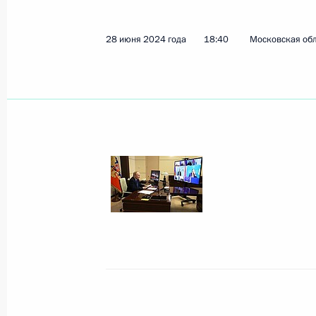
28 июня 2024 года
18:40
Московская обл
Комментарий помощника Президен
о встрече Владимира Путина и Дон
9 августа 2025 года, 02:10
Ответы на вопросы представителе
7 августа 2025 года, 15:00
Комментарий помощника Президен
о встрече Владимира Путина со сп
США Стивеном Уиткоффом