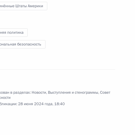
инённые Штаты Америки
идента США Стивеном
няя политика
ональная безопасность
та России Юрия Ушакова
 Владимира Путина
ампом
ован в разделах:
Новости
,
Выступления и стенограммы
,
Совет
сности
бликации:
28 июня 2024 года, 18:40
та России Юрия Ушакова