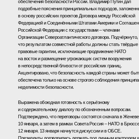
обеспечения безопасности России. Владимир Путин дал
подробные пояснения принципиальных подходов, заложенн
в основу российских проектов Договора между Российской
Федерацией и Соединёнными Штатами Америки и Соглашен
Российской Федерации с государствами – членами
Организации Североатлантического договора. Подчёркнуто,
что результатом совместной работы должны стать твёрдые
правовые гарантии, исключающие продвижение НАТО
на восток и размещение угрожающих систем вооружения
в непосредственной близости от российских границ.
Акцентировано, что безопасность каждой страны может быт
обеспечена только на основе строгого соблюдения принципа
неделимости безопасности.
Выражена обоюдная готовность к серьёзному
и содержательному диалогу по обозначенным вопросам.
Подтверждено, что переговоры состоятся сначала в Женеве
10 января, а затем в рамках Совета Россия – НАТО в Брюсс
12 января. 13 января начнутся дискуссии и в ОБСЕ.
Президенты договорились держать под личным контролем 