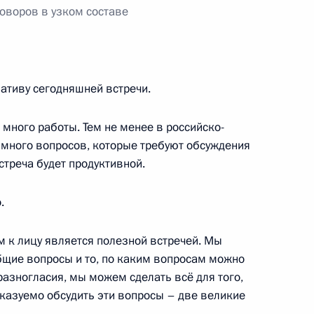
ародных организаций
оворов в узком составе
ативу сегодняшней встречи.
оссии Юрия Ушакова
 Владимира Путина и Джозефа
 много работы. Тем не менее в российско-
много вопросов, которые требуют обсуждения
стреча будет продуктивной.
.
и государств, обладающих
м к лицу является полезной встречей. Мы
ии ядерной войны
общие вопросы и то, по каким вопросам можно
ь разногласия, мы можем сделать всё для того,
казуемо обсудить эти вопросы – две великие