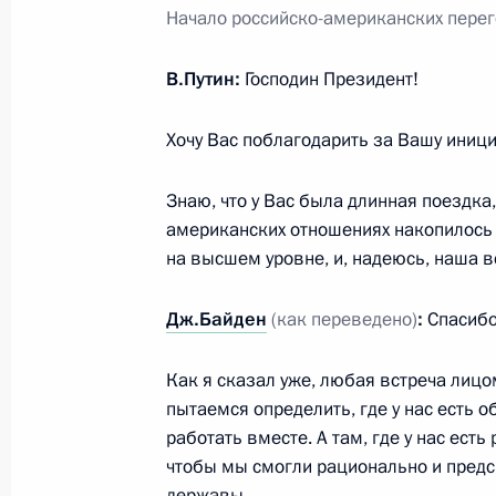
иностранных государств и междун
Начало российско-американских перег
28 февраля 2022 года, 18:20
В.Путин:
Господин Президент!
Хочу Вас поблагодарить за Вашу иници
Брифинг помощника Президента Р
по итогам телефонного разговора
Знаю, что у Вас была длинная поездка,
Байдена
американских отношениях накопилось 
12 февраля 2022 года, 22:00
на высшем уровне, и, надеюсь, наша в
Дж.Байден
(как переведено)
:
Спасибо
Совместное заявление лидеров пят
Как я сказал уже, любая встреча лицо
ядерным оружием, о предотвращен
пытаемся определить, где у нас есть 
и недопущении гонки вооружений
работать вместе. А там, где у нас ест
3 января 2022 года, 16:00
чтобы мы смогли рационально и предс
державы.