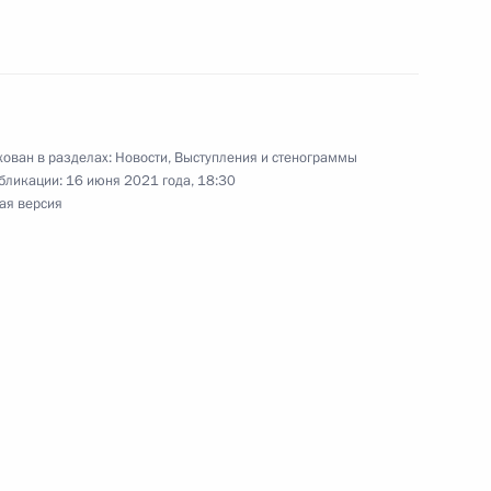
сийско-американских
ован в разделах:
Новости
,
Выступления и стенограммы
бликации:
16 июня 2021 года, 18:30
ры
ая версия
рию
ча президентов России и США