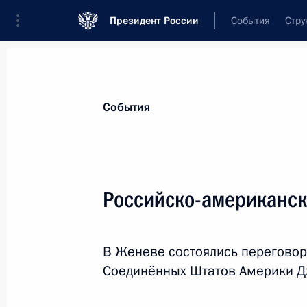
Президент России
События
Стру
Материалы по выбранной теме
События
Соединённые Штаты Америки,
316 
Российско-американск
Показа
В Женеве состоялись перегово
Подписан закон о приостановлении
Соединённых Штатов Америки 
по дальнейшему сокращению и огр
наступательных вооружений