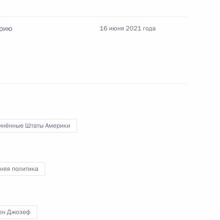
ставителем Президента США
ри
арию
16 июня 2021 года
у со специальным
о вопросам климата Джоном
инённые Штаты Америки
том США Джозефом Байденом
няя политика
ен Джозеф