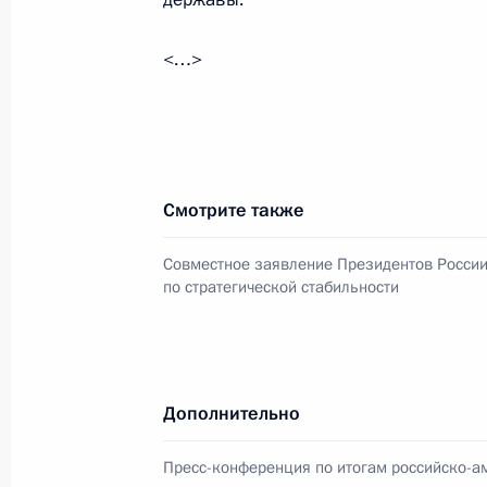
Телефонный разговор с Президен
<…>
31 декабря 2021 года, 02:20
Встреча с Президентом США Джоз
Смотрите также
7 декабря 2021 года, 20:15
Совместное заявление Президентов Росси
по стратегической стабильности
Совместное заявление о реагиров
вызовы
15 июля 2021 года, 17:15
Дополнительно
Пресс-конференция по итогам российско-а