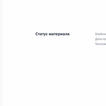
Пресс-конференция по итогам рос
переговоров
16 июня 2021 года, 19:40
Статус материала
Опублик
Дата пу
Российско-американские перегово
Текстов
16 июня 2021 года, 18:30
Владимир Путин прибыл в Швейца
16 июня 2021 года, 13:30
16 июня в Женеве состоится встре