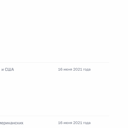
том США Джозефом Байденом
ефом Байденом
и и США
16 июня 2021 года
ании на климатические
мериканских
16 июня 2021 года