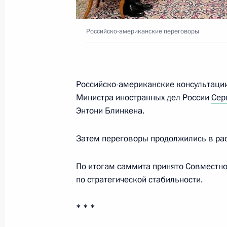
Российско-американские переговоры
Указ о применении в целях обеспе
специальных экономических мер в
деятельности
9 марта 2022 года, 09:30
Российско-американские консультации 
Министра иностранных дел России
Сер
Энтони Блинкена.
Указ о временном порядке исполне
Затем переговоры продолжились в ра
некоторыми иностранными кредит
5 марта 2022 года, 22:40
По итогам саммита принято Совместн
по стратегической стабильности.
Указ о применении специальных эк
* * *
с недружественными действиями С