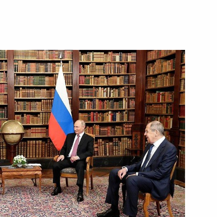
ономических мер в топливно-
становлением некоторыми
ельной цены на российские
енении специальных
ужественными действиями
ных государств