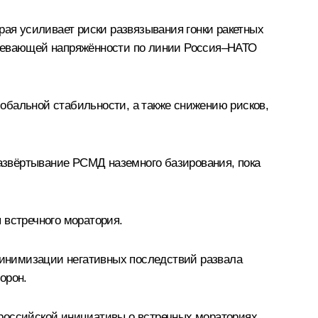
рая усиливает риски развязывания гонки ракетных
абевающей напряжённости по линии Россия‒НАТО
обальной стабильности, а также снижению рисков,
азвёртывание РСМД наземного базирования, пока
 встречного моратория.
инимизации негативных последствий развала
орон.
российской инициативы о встречных мораториях,