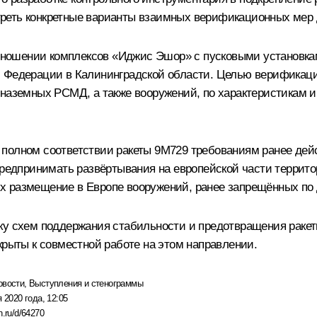
реть конкретные варианты взаимных верификационных мер
 отношении комплексов «Иджис Эшор» с пусковыми установка
й Федерации в Калининградской области. Целью верификац
 наземных РСМД, а также вооружений, по характеристикам 
 полном соответствии ракеты 9М729 требованиям ранее де
предпринимать развёртывания на европейской части террито
х размещение в Европе вооружений, ранее запрещённых по
ку схем поддержания стабильности и предотвращения ракет
крыты к совместной работе на этом направлении.
овости
,
Выступления и стенограммы
 2020 года, 12:05
n.ru/d/64270