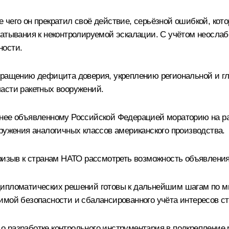
чего он прекратил своё действие, серьёзной ошибкой, кото
скатывания к неконтролируемой эскалации. С учётом неосл
ности.
кращению дефицита доверия, укреплению региональной и гл
асти ракетных вооружений.
анее объявленному Российской Федерацией мораторию на р
ружения аналогичных классов американского производства.
призыв к странам НАТО рассмотреть возможность объявления
дипломатических решений готовы к дальнейшим шагам по м
имой безопасности и сбалансированного учёта интересов ст
 разработке контрольного инструментария в подкрепление 