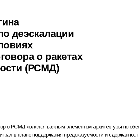
тина
по деэскалации
словиях
говора о ракетах
ости (РСМД)
овор о РСМД являлся важным элементом архитектуры по об
играл в плане поддержания предсказуемости и сдержанности