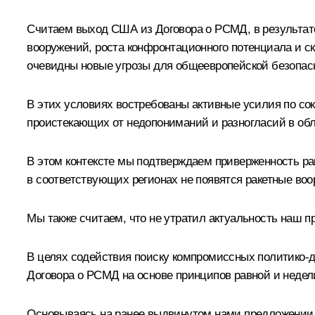
Считаем выход США из Договора о РСМД, в результате 
вооружений, роста конфронтационного потенциала и 
очевидны новые угрозы для общеевропейской безопас
В этих условиях востребованы активные усилия по со
проистекающих от недопониманий и разногласий в обл
В этом контексте мы подтверждаем приверженность р
в соответствующих регионах не появятся ракетные воо
Мы также считаем, что не утратил актуальность наш 
В целях содействия поиску компромиссных политико‑
Договора о РСМД на основе принципов равной и недел
Основываясь на ранее выдвинутом нами предложении о