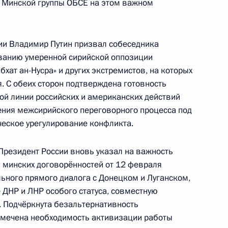
х Минской группы ОБСЕ на этом важном
том США Дональдом Трампом
ии Владимир Путин призвал собеседника
ванию умеренной сирийской оппозиции
том США Дональдом Трампом
хат ан-Нусра» и других экстремистов, на которых
. С обеих сторон подтверждена готовность
й линии российских и американских действий
ения межсирийского переговорного процесса под
ческое урегулирование конфликта.
Бараку Обаме
Президент России вновь указал на важность
 минских договорённостей от 12 февраля
ьного прямого диалога с Донецком и Луганском,
 ДНР и ЛНР особого статуса, совместную
м президентом Соединённых
. Подчёркнута безальтернативность
ом
Отмечена необходимость активизации работы