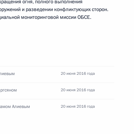
кращения огня, полного выполнения
оружений и разведении конфликтующих сторон.
циальной мониторинговой миссии ОБСЕ.
обедой на выборах
Америки
ство России Стивена Сигала
Алиевым
20 июня 2016 года
аргсяном
20 июня 2016 года
хамом Алиевым
20 июня 2016 года
 действия соглашения между
ония