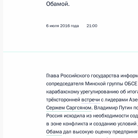
Обамой.
Встреча с Президентом США Дона
6 июля 2016 года
21:00
7 июля 2017 года, 19:30
Сергей Иванов встретился с Генри
30 июня 2017 года, 13:30
Глава Российского государства инфор
сопредседателя Минской группы ОБСЕ 
карабахскому урегулированию об итог
трёхсторонней
встречи
с лидерами Аз
Телефонный разговор с Президен
Сержем Саргсяном
. Владимир Путин п
2 мая 2017 года, 21:30
Россия исходила из необходимости со
в зоне конфликта и созданию условий
Обама
дал высокую оценку предприня