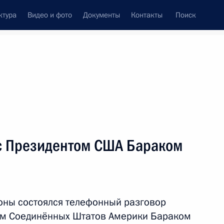
ктура
Видео и фото
Документы
Контакты
Поиск
Все темы
Подписаться на ленту
результатов
с Президентом США Бараком
ть следующие материалы
вычайным и Полномочным
оны состоялся телефонный разговор
ом Соединённых Штатов Америки Бараком