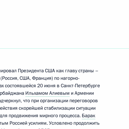
льдом Трампом
 Киссинджером
мировал Президента США как главу страны –
(Россия, США, Франция) по нагорно-
ах состоявшейся 20 июня в Санкт-Петербурге
ербайджана
Ильхамом Алиевым
и Армении
том США Дональдом Трампом
одчеркнул, что при организации переговоров
действия скорейшей стабилизации ситуации
 для продвижения мирного процесса.
Барак
тым Россией усилиям. Условлено продолжить