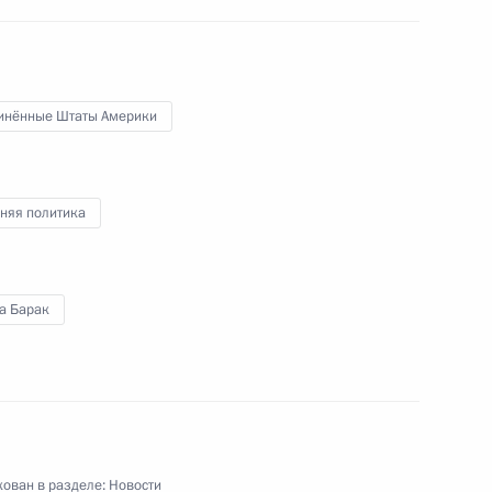
приостановлении действия
б утилизации плутония
инённые Штаты Америки
няя политика
ком Обамой
а Барак
ном Керри
ован в разделе:
Новости