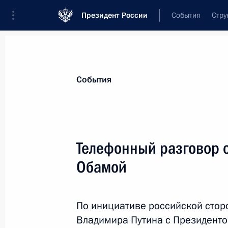
Президент России
События
Стру
Материалы по выбранной теме
События
Соединённые Штаты Америки,
316 
Телефонный разговор 
Показа
Обамой
Анатолий Антонов назначен Чрез
Послом России в США
По инициативе российской стор
Владимира Путина с Президент
21 августа 2017 года, 14:45