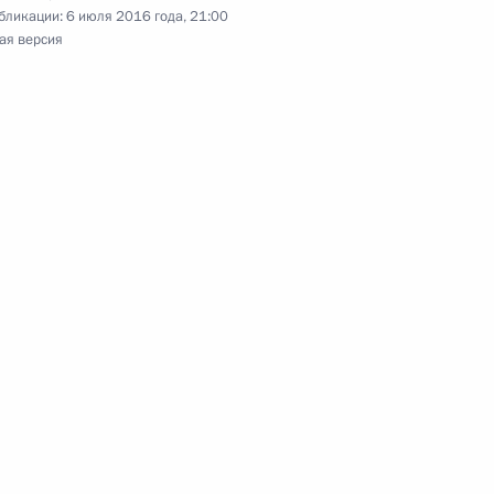
бликации:
6 июля 2016 года, 21:00
том США Бараком Обамой
ая версия
раку Обаме с национальным
Бараку Обаме
том США Бараком Обамой