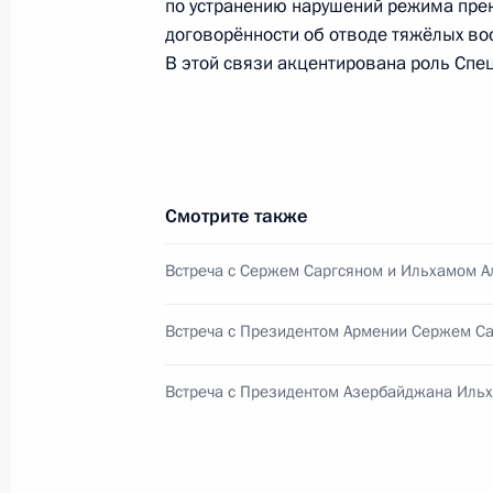
14 ноября 2016 года, 22:30
по устранению нарушений режима пре
договорённости об отводе тяжёлых во
В этой связи акцентирована роль Спе
Поздравление Дональду Трампу с п
Президента Соединённых Штатов 
9 ноября 2016 года, 11:30
Смотрите также
Подписан Указ о приёме в граждан
Встреча с Сержем Саргсяном и Ильхамом 
3 ноября 2016 года, 12:00
Встреча с Президентом Армении Сержем С
Встреча с Президентом Азербайджана Иль
Подписан закон о приостановлении
Россией и США об утилизации плут
31 октября 2016 года, 15:10