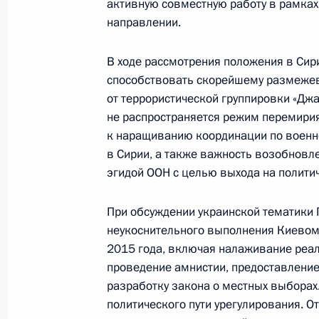
активную совместную работу в рамка
Телефонный разговор с Президен
направлении.
4 апреля 2017 года, 02:15
В ходе рассмотрения положения в Сир
способствовать скорейшему размеже
Телефонный разговор с Президен
от террористической группировки «Джаб
не распространяется режим перемирия
28 января 2017 года, 22:55
к наращиванию координации по военно
в Сирии, а также важность возобновл
эгидой ООН с целью выхода на полити
Соболезнования Президенту США 
При обсуждении украинской тематики 
5 декабря 2016 года, 16:45
неукоснительного выполнения Киевом
2015 года, включая налаживание реал
проведение амнистии, предоставление
Телефонный разговор с избранны
разработку закона о местных выборах
Штатов Америки Дональдом Трамп
политического пути урегулирования. 