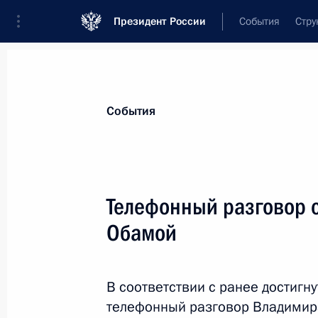
Президент России
События
Стру
Материалы по выбранной теме
События
Соединённые Штаты Америки,
316 
Телефонный разговор 
Показа
Обамой
Обращение Владимира Путина в св
заявления России и США по Сирии
В соответствии с ранее достигн
телефонный разговор Владимир
22 февраля 2016 года, 21:50