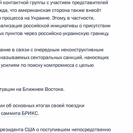
 контактной группы с участием представителей
том США Бараком Обамой
да, что американская сторона также внесёт
процесса на Украине. Этому, в частности,
ализация российской инициативы о присутствии
х пунктов через российско-украинскую границу.
ном Керри и Министром
Лавровым
ание в связи с очередным неконструктивным
 называемых секторальных санкций, наносящих
и усилиям по поиску компромисса с целью
ком Обамой
туации на Ближнем Востоке.
ми об основных итогах своей поездки
я
саммита
БРИКС
.
резидента США о поступившем непосредственно