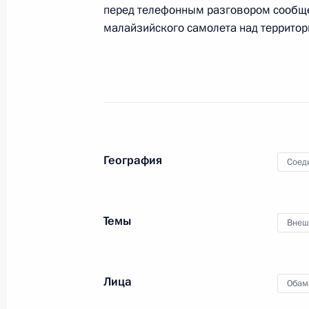
29 сентября 2015 года, 02:20
перед телефонным разговором сообще
малайзийского самолета над территор
Встреча с Президентом США Бара
29 сентября 2015 года, 00:20
Визит в США. Юбилейная сессия Г
География
Соед
28 − 29 сентября 2015 года
Темы
Внеш
Встреча с Генеральным секретарё
28 сентября 2015 года, 20:25
Лица
Обам