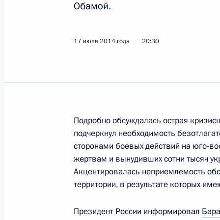
Обамой.
Телефонный разговор с Президен
17 июля 2014 года
20:30
14 февраля 2016 года, 12:05
Встреча с Генри Киссинджером
4 февраля 2016 года, 17:00
Подробно обсуждалась острая кризисна
подчеркнул необходимость безотлага
сторонами боевых действий на юго-во
жертвам и вынудивших сотни тысяч ук
Встреча с Генри Киссинджером
Акцентировалась неприемлемость обс
3 февраля 2016 года, 16:55
территории, в результате которых име
Президент России информировал
Бара