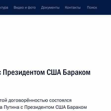
ктура
Видео и фото
Документы
Контакты
Поиск
Все темы
Подписаться на ленту
результатов
с Президентом США Бараком
ть следующие материалы
язи с принятием совместного
утой договорённостью состоялся
а Путина с Президентом США Бараком