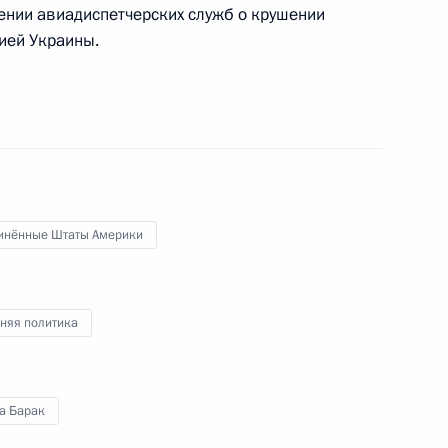
нии авиадиспетчерских служб о крушении
ией Украины.
ком Обамой
енеральной Ассамблеи ООН
инённые Штаты Америки
няя политика
м ООН Пан Ги Муном
а Барак