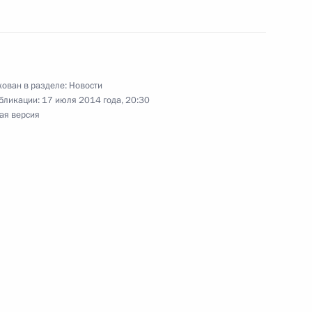
и ООН
ован в разделе:
Новости
бликации:
17 июля 2014 года, 20:30
том США Бараком Обамой
ая версия
раку Обаме с национальным
том США Бараком Обамой