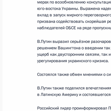
мерах по возобновлению консультаций
Телефонный разговор с Президен
юго-востока Украины. Выражена надеж
13 января 2016 года, 22:15
вклад в запуск мирного переговорного 
призвана содействовать скорейшая ре
наблюдателей ОБСЕ на ряде пропускны
Встреча с госсекретарём США Джо
иностранных дел России Сергеем 
В.Путин выразил серьёзное разочаров
решением Вашингтона о введении так
15 декабря 2015 года, 18:30
ущерб как двусторонним связям, так 
урегулирования украинского кризиса.
Встреча с Президентом США Бара
Состоялся также обмен мнениями о си
30 ноября 2015 года, 16:55
В.Путин также поделился впечатления
в Латинскую Америку и состоявшегос
Ответы на вопросы журналистов
Российский лидер проинформировал П