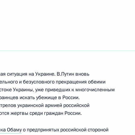
том США Бараком Обамой
я ситуация на Украине. В.Путин вновь
тельного и безусловного прекращения обеими
стоке Украины, уже приведших к многочисленным
раинцев искать убежище в России.
трелов украинской армией российской
ются жертвы среди граждан России.
ка Обаму
о предпринятых российской стороной